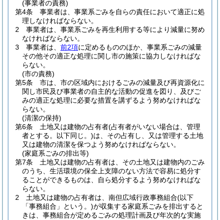
(事業者の責務)
第4条
事業者は、事業系ごみを自らの責任において適正に処
理しなければならない。
2
事業者は、事業系ごみを再生利用する等により減量に努め
なければならない。
3
事業者は、
前2項
に定めるもののほか、事業系ごみの減量
その他その適正な処理に関し市の施策に協力しなければな
らない。
(市の責務)
第5条
市は、市の区域内におけるごみの減量及び再資源化に
関し市民及び事業者の自主的な活動の促進を図り、及びご
みの適正な処理に必要な措置を講ずるよう努めなければな
らない。
(清潔の保持)
第6条
土地又は建物の占有者
(占有者がいない場合は、管理
者とする。以下同じ。)
は、その占有し、又は管理する土地
又は建物の清潔を保つよう努めなければならない。
(家庭系ごみの排出等)
第7条
土地又は建物の占有者は、その土地又は建物内のごみ
のうち、生活環境の保全上支障のない方法で容易に処分す
ることができるものは、自ら処分するよう努めなければな
らない。
2
土地又は建物の占有者は、南但広域行政事務組合
(以下
「事務組合」という。)
が収集する家庭系ごみを排出すると
きは、事務組合が定めるごみの処理計画及び年次的な実施