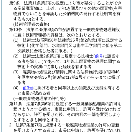
第9条
法第11条第2項の規定により市が処分することができ
る産業廃棄物は、土砂、がれき類及びその他の廃棄物
(有害
物質でないことを確認した公的機関の発行する証明書を有
するもの)
とする。
(技術管理者の資格)
第10条
法第21条第3項の市が設置する一般廃棄物処理施設
に置く技術管理者の資格は、次のとおりとする。
(1)
技術士法
(昭和58年法律第25号)
第2条第1項に規定する
技術士
(化学部門、水道部門又は衛生工学部門に係る第二
次試験に合格した者に限る。)
(2)
技術士法第2条第1項に規定する技術士
(
前号
に該当す
る者を除く。)
であって、1年以上廃棄物の処理に関する
技術上の実務に従事した経験を有する者
(3)
廃棄物の処理及び清掃に関する法律施行規則
(昭和46
年厚生省令第35号)
第8条の17第2号イからチまでに掲げ
る者
(4)
前3号
に掲げる者と同等以上の知識及び技能を有する
と市長が認める者
(一般廃棄物処理業の許可等)
第11条
法第7条第6項に規定する一般廃棄物処理業の許可を
受けようとする者は、市長に申請し、許可を受けなければ
ならない。
許可を受けた後、その内容の一部を変更しよう
とするときも同様とする。
2
法第7条第7項に規定する一般廃棄物処理業の許可の更新
を受けようとする者は、市長に申請し、許可を受けなけれ