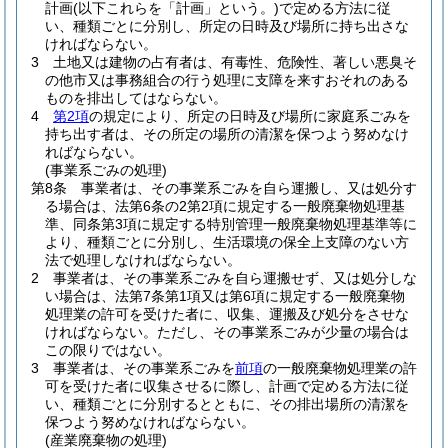
計画
(以下これらを「計画」という。)
で定める方法に従
い、種類ごとに分別し、所定の日時及び場所に持ち出さな
ければならない。
3
土地又は建物の占有者は、有毒性、危険性、著しい悪臭そ
の他市又は事務組合の行う処理に支障を来すおそれのある
ものを排出してはならない。
4
第2項
の規定により、所定の日時及び場所に家庭系ごみを
持ち出す者は、その所定の場所の清潔を保つよう努めなけ
ればならない。
(事業系ごみの処理)
第8条
事業者は、その事業系ごみを自ら運搬し、又は処分す
る場合は、法第6条の2第2項に規定する一般廃棄物処理基
準、同条第3項に規定する特別管理一般廃棄物処理基準等に
より、種類ごとに分別し、生活環境の保全上支障のない方
法で処理しなければならない。
2
事業者は、その事業系ごみを自ら運搬せず、又は処分しな
い場合は、法第7条第1項又は第6項に規定する一般廃棄物
処理業の許可を受けた者に、収集、運搬及び処分をさせな
ければならない。
ただし、その事業系ごみが少量の場合は
この限りではない。
3
事業者は、その事業系ごみを
前項
の一般廃棄物処理業の許
可を受けた者に収集させるに際し、計画で定める方法に従
い、種類ごとに分別するとともに、その排出場所の清潔を
保つよう努めなければならない。
(産業廃棄物の処理)