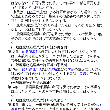
ばならない。
許可を受けた後、その内容の一部を変更しよ
うとするときも同様とする。
3
市長は、
前2項
の規定による許可申請があった場合におい
て適正と認めるときは、期限その他必要な条件を付して許
可し、許可証を交付するものとする。
4
一般廃棄物処理業の許可を受けた者は、その許可証を他に
譲渡し、又は貸与してはならない。
5
一般廃棄物処理業の許可を受けた者は、ごみの減量その他
その適正な処理に関し市の施策に協力しなければならな
い。
(一般廃棄物処理業の許可証の再交付)
第12条
前条第3項
の規定により許可証の交付を受けた者
は、当該許可証を紛失し、又は破損したときは、その旨を
市長に届け出て許可証の再交付を受けなければならない。
(一般廃棄物処理業の許可等の手数料)
第13条
第11条第1項
及び
第2項
並びに
前条
の規定により許可
証の交付又は再交付を受けようとする者は、
別表
に定める
手数料を納付しなければならない。
(一般廃棄物処理業の廃止)
第14条
一般廃棄物処理業の許可を受けた者は、その事業を
廃止したときは、その旨を市長に届け出なければならな
い。
(一般廃棄物処理業の許可の取消し等)
第15条
市長は、一般廃棄物処理業の許可を受けた者が
次の
各号
に該当するときは、当該許可を取り消し、又は期間を