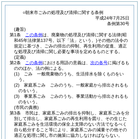
○朝来市ごみの処理及び清掃に関する条例
平成24年7月25日
条例第30号
(趣旨)
第1条
この条例
は、廃棄物の処理及び清掃に関する法律
(昭
和45年法律第137号。以下「法」という。)
その他の法令の
規定に基づき、ごみの排出の抑制、再生利用の促進、適正
な処理及び清掃に関し必要な事項を定めるものとする。
(定義)
第2条
この条例
における用語の意義は、
次の各号
に掲げるも
ののほか、法の例による。
(1)
ごみ 一般廃棄物のうち、生活排水を除くものをい
う。
(2)
家庭系ごみ ごみのうち、一般家庭から排出されるも
のをいう。
(3)
事業系ごみ ごみのうち、事業活動から排出されるも
のをいう。
(市民の責務)
第3条
市民は、家庭系ごみの排出を抑制し、家庭系ごみを分
別して排出し、家庭系ごみの再生利用を図り、その生じた
家庭系ごみを生活環境の保全上支障のない方法でなるべく
自ら処分すること等により、家庭系ごみの減量その他その
適正な処理に関し市の施策に協力しなければならない。