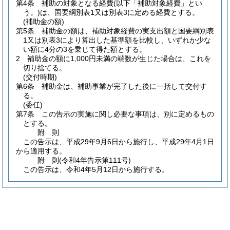
第4条
補助の対象となる経費
(以下「補助対象経費」とい
う。)
は、国要綱別表1又は別表3に定める経費とする。
(補助金の額)
第5条
補助金の額は、補助対象経費の実支出額と国要綱別表
1又は別表3により算出した基準額を比較し、いずれか少な
い額に4分の3を乗じて得た額とする。
2
補助金の額に1,000円未満の端数が生じた場合は、これを
切り捨てる。
(交付時期)
第6条
補助金は、補助事業が完了した後に一括して交付す
る。
(委任)
第7条
この告示の実施に関し必要な事項は、別に定めるもの
とする。
附
則
この告示は、平成29年9月6日から施行し、平成29年4月1日
から適用する。
附
則
(令和4年
告示第111号)
この告示は、令和4年5月12日から施行する。