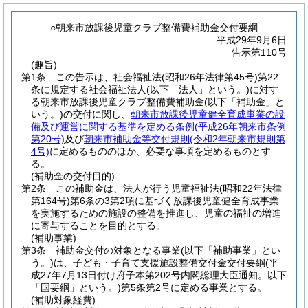
○朝来市放課後児童クラブ整備費補助金交付要綱
平成29年9月6日
告示第110号
(趣旨)
第1条
この告示は、社会福祉法
(昭和26年法律第45号)
第22
条に規定する社会福祉法人
(以下「法人」という。)
に対す
る朝来市放課後児童クラブ整備費補助金
(以下「補助金」と
いう。)
の交付に関し、
朝来市放課後児童健全育成事業の設
備及び運営に関する基準を定める条例
(平成26年朝来市条例
第20号)
及び
朝来市補助金等交付規則
(令和2年朝来市規則第
4号)
に定めるもののほか、必要な事項を定めるものとす
る。
(補助金の交付目的)
第2条
この補助金は、法人が行う児童福祉法
(昭和22年法律
第164号)
第6条の3第2項に基づく放課後児童健全育成事業
を実施するための施設の整備を推進し、児童の福祉の増進
に寄与することを目的とする。
(補助事業)
第3条
補助金交付の対象となる事業
(以下「補助事業」とい
う。)
は、子ども・子育て支援施設整備交付金交付要綱
(平
成27年7月13日付け府子本第202号内閣総理大臣通知。以下
「国要綱」という。)
第5条第2号に定める事業とする。
(補助対象経費)