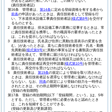
があると認めた者については、この限りでない。
(責任技術者証)
第16条
管理者は、
第14条
に定める登録資格を有する者から
前条
の申請があったときは、責任技術者として登録を行
い、下水道排水設備工事責任技術者証
(
様式第8号
)
を交付す
るものとする。
2
責任技術者は、排水設備工事の業務に従事するときは、常
に責任技術者証を携帯し、市の職員等の要求があったとき
は、これを提示しなければならない。
3
責任技術者は、氏名及び住所に異動
(住居表示の変更を含
む。)
があったときは、直ちに責任技術者住所・氏名・勤務
先異動届
(
様式第9号
)
に異動の事実を証する書類及び責任技
術者証を添えて、管理者に届け出なければならない。
4
責任技術者は、責任技術者証を毀損又は紛失したときは、
直ちに責任技術者証再交付申請書
(
様式第10号
)
を管理者に
提出し、再交付を受けなければならない。
5
責任技術者は、
第19条
の規定により登録を取り消された
ときは、責任技術者証を遅滞なく管理者に返納しなければ
ならない。
なお、
同条
の規定により登録の効力を一時停止
されたときは、その停止期間中返納しなければならない。
(登録の有効期間)
第17条
登録の有効期間
(以下「登録期間」という。)
は、5年
とする。
ただし、管理者が特に必要があると認めたとき
は、これを短縮することができる。
(登録の更新及び更新講習)