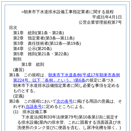
○朝来市下水道排水設備工事指定業者に関する規程
平成31年4月1日
公営企業管理規程第7号
目次
第1章
総則
(第1条・第2条)
第2章
指定業者
(第3条―第11条)
第3章
責任技術者
(第12条―第19条)
第4章
公示
(第20条)
第5章
雑則
(第21条・第22条)
附則
第1章
総則
(趣旨)
第1条
この規程は、
朝来市下水道条例
(平成17年朝来市条例
第224号。以下「条例」という。)
第6条
の規定に基づき、
朝来市下水道排水設備指定業者に関し必要な事項を定める
ものとする。
(定義)
第2条
この規程において
次の各号
に掲げる用語の意義は、そ
れぞれ
当該各号
に定めるところによる。
(1)
排水設備工事
下水道法
(昭和33年法律第79号)
第10条第1項に規定す
る排水設備
(屋内の排水管、これに固着する洗面器及び水
洗便所のタンク並びに便器を含む。し尿浄化槽を除く。)