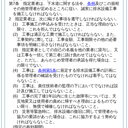
第7条
指定業者は、下水道に関する法令、
条例
及びこの規程
その他管理者が定めるところに従い、誠実に排水設備工事
を施工しなければならない。
2
指定業者は、次に掲げる事項を遵守しなければならない。
(1)
工事施工の申込みを受けたときは、正当な理由がない
限り、これを拒んではならないこと。
(2)
工事は適正な工費で施工しなければならない。
また、
工事契約に際しては、工事金額、工事期限その他の必要
事項を明確に示さなければならないこと。
(3)
指定業者としての自己の名義を他の業者に貸与し、又
は工事を一括して第三者に請け負わせてはならないこ
と。
ただし、あらかじめ管理者の承認を得た場合は、こ
の限りでない。
(4)
工事は、
条例第5条
に規定する排水設備工事の計画に
係る管理者の確認を受けたものでなければ着手してはな
らないこと。
(5)
工事は、責任技術者の監理の下においてでなければ設
計及び施工してはならないこと。
(6)
工事の完了後1年以内に生じた故障等については、天
災地変又は使用者の責めに帰すべき理由によるものでな
い限り、無償で補修しなければならないこと。
(7)
災害等緊急時に、排水設備の復旧に関して管理者から
協力の要請があった場合は、これに協力するよう努めな
ければならないこと。
(指定の有効期間)