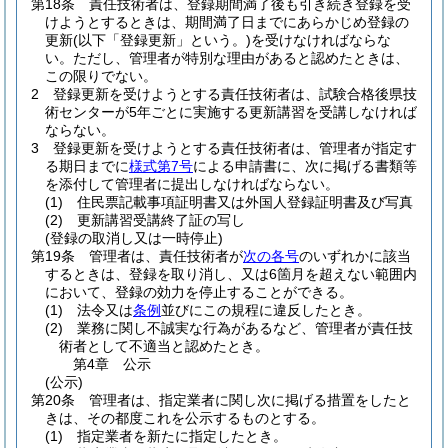
第18条
責任技術者は、登録期間満了後も引き続き登録を受
けようとするときは、期間満了日までにあらかじめ登録の
更新
(以下「登録更新」という。)
を受けなければならな
い。
ただし、管理者が特別な理由があると認めたときは、
この限りでない。
2
登録更新を受けようとする責任技術者は、試験合格後県技
術センターが5年ごとに実施する更新講習を受講しなければ
ならない。
3
登録更新を受けようとする責任技術者は、管理者が指定す
る期日までに
様式第7号
による申請書に、次に掲げる書類等
を添付して管理者に提出しなければならない。
(1)
住民票記載事項証明書又は外国人登録証明書及び写真
(2)
更新講習受講終了証の写し
(登録の取消し又は一時停止)
第19条
管理者は、責任技術者が
次の各号
のいずれかに該当
するときは、登録を取り消し、又は6箇月を超えない範囲内
において、登録の効力を停止することができる。
(1)
法令又は
条例
並びにこの規程に違反したとき。
(2)
業務に関し不誠実な行為があるなど、管理者が責任技
術者として不適当と認めたとき。
第4章
公示
(公示)
第20条
管理者は、指定業者に関し次に掲げる措置をしたと
きは、その都度これを公示するものとする。
(1)
指定業者を新たに指定したとき。