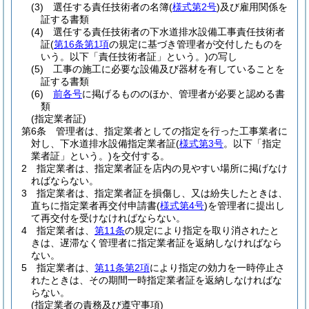
(3)
選任する責任技術者の名簿
(
様式第2号
)
及び雇用関係を
証する書類
(4)
選任する責任技術者の下水道排水設備工事責任技術者
証
(
第16条第1項
の規定に基づき管理者が交付したものを
いう。以下「責任技術者証」という。)
の写し
(5)
工事の施工に必要な設備及び器材を有していることを
証する書類
(6)
前各号
に掲げるもののほか、管理者が必要と認める書
類
(指定業者証)
第6条
管理者は、指定業者としての指定を行った工事業者に
対し、下水道排水設備指定業者証
(
様式第3号
。以下「指定
業者証」という。)
を交付する。
2
指定業者は、指定業者証を店内の見やすい場所に掲げなけ
ればならない。
3
指定業者は、指定業者証を損傷し、又は紛失したときは、
直ちに指定業者再交付申請書
(
様式第4号
)
を管理者に提出し
て再交付を受けなければならない。
4
指定業者は、
第11条
の規定により指定を取り消されたと
きは、遅滞なく管理者に指定業者証を返納しなければなら
ない。
5
指定業者は、
第11条第2項
により指定の効力を一時停止さ
れたときは、その期間一時指定業者証を返納しなければな
らない。
(指定業者の責務及び遵守事項)