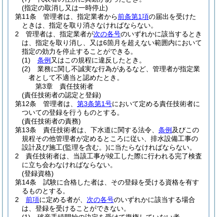
(指定の取消し又は一時停止)
第11条
管理者は、指定業者から
前条第1項
の届出を受けた
ときは、指定を取り消さなければならない。
2
管理者は、指定業者が
次の各号
のいずれかに該当するとき
は、指定を取り消し、又は6箇月を超えない範囲内において
指定の効力を停止することができる。
(1)
条例
又はこの規程に違反したとき。
(2)
業務に関し不誠実な行為があるなど、管理者が指定業
者として不適当と認めたとき。
第3章
責任技術者
(責任技術者の認定と登録)
第12条
管理者は、
第3条第1号
において定める責任技術者に
ついての登録を行うものとする。
(責任技術者の責務)
第13条
責任技術者は、下水道に関する法令、
条例
及びこの
規程その他管理者が定めるところに従い、排水設備工事の
設計及び施工
(監理を含む。)
に当たらなければならない。
2
責任技術者は、当該工事が竣工した際に行われる完了検査
に立ち会わなければならない。
(登録資格)
第14条
試験に合格した者は、その登録を受ける資格を有す
るものとする。
2
前項
に定める者が、
次の各号
のいずれかに該当する場合
は、登録を受けることができない。