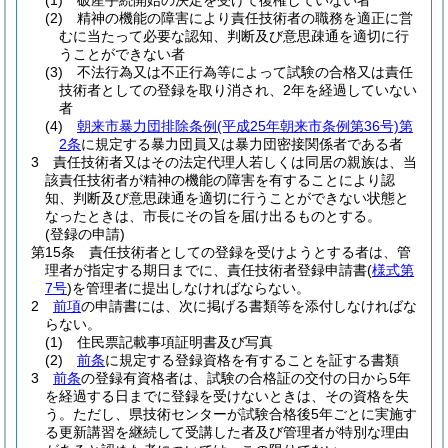
(1)
破産手続開始の決定を受けて復権していない者
(2)
精神の機能の障害により責任技術者の職務を適正に営
むに当たって必要な認知、判断及び意思疎通を適切に行
うことができない者
(3)
不法行為又は不正行為等によって試験の合格又は責任
技術者としての登録を取り消され、2年を経過していない
者
(4)
朝来市暴力団排除条例
(平成25年朝来市条例第36号)
第
2条
に規定する暴力団員又は暴力団密接関係者である者
3
責任技術者又はその法定代理人若しくは同居の親族は、当
該責任技術者が精神の機能の障害を有することにより認
知、判断及び意思疎通を適切に行うことができない状態と
なったときは、市長にその旨を届け出るものとする。
(登録の申請)
第15条
責任技術者としての登録を受けようとする者は、管
理者が指定する期日までに、責任技術者登録申請書
(
様式第
7号
)
を管理者に提出しなければならない。
2
前項
の申請書には、次に掲げる書類等を添付しなければな
らない。
(1)
住民票記載事項証明書及び写真
(2)
前条
に規定する登録資格を有することを証する書類
3
前条
の登録有資格者は、試験の合格証の交付の日から5年
を経過する日までに登録を受けないときは、その資格を失
う。
ただし、県技術センターが試験合格後5年ごとに実施す
る更新講習を継続して受講した者及び管理者が特別な理由