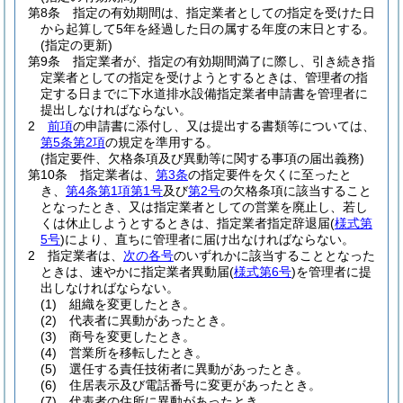
第8条
指定の有効期間は、指定業者としての指定を受けた日
から起算して5年を経過した日の属する年度の末日とする。
(指定の更新)
第9条
指定業者が、指定の有効期間満了に際し、引き続き指
定業者としての指定を受けようとするときは、管理者の指
定する日までに下水道排水設備指定業者申請書を管理者に
提出しなければならない。
2
前項
の申請書に添付し、又は提出する書類等については、
第5条第2項
の規定を準用する。
(指定要件、欠格条項及び異動等に関する事項の届出義務)
第10条
指定業者は、
第3条
の指定要件を欠くに至ったと
き、
第4条第1項第1号
及び
第2号
の欠格条項に該当すること
となったとき、又は指定業者としての営業を廃止し、若し
くは休止しようとするときは、指定業者指定辞退届
(
様式第
5号
)
により、直ちに管理者に届け出なければならない。
2
指定業者は、
次の各号
のいずれかに該当することとなった
ときは、速やかに指定業者異動届
(
様式第6号
)
を管理者に提
出しなければならない。
(1)
組織を変更したとき。
(2)
代表者に異動があったとき。
(3)
商号を変更したとき。
(4)
営業所を移転したとき。
(5)
選任する責任技術者に異動があったとき。
(6)
住居表示及び電話番号に変更があったとき。
(7)
代表者の住所に異動があったとき。