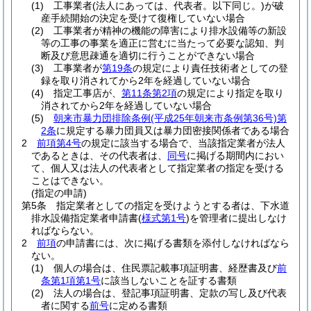
(1)
工事業者
(法人にあっては、代表者。以下同じ。)
が破
産手続開始の決定を受けて復権していない場合
(2)
工事業者が精神の機能の障害により排水設備等の新設
等の工事の事業を適正に営むに当たって必要な認知、判
断及び意思疎通を適切に行うことができない場合
(3)
工事業者が
第19条
の規定により責任技術者としての登
録を取り消されてから2年を経過していない場合
(4)
指定工事店が、
第11条第2項
の規定により指定を取り
消されてから2年を経過していない場合
(5)
朝来市暴力団排除条例
(平成25年朝来市条例第36号)
第
2条
に規定する暴力団員又は暴力団密接関係者である場合
2
前項第4号
の規定に該当する場合で、当該指定業者が法人
であるときは、その代表者は、
同号
に掲げる期間内におい
て、個人又は法人の代表者として指定業者の指定を受ける
ことはできない。
(指定の申請)
第5条
指定業者としての指定を受けようとする者は、下水道
排水設備指定業者申請書
(
様式第1号
)
を管理者に提出しなけ
ればならない。
2
前項
の申請書には、次に掲げる書類を添付しなければなら
ない。
(1)
個人の場合は、住民票記載事項証明書、経歴書及び
前
条第1項第1号
に該当しないことを証する書類
(2)
法人の場合は、登記事項証明書、定款の写し及び代表
者に関する
前号
に定める書類