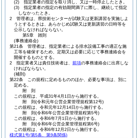
(2)
指定業者の指定を取り消し、又は一時停止したとき。
(3)
指定業者の指定の有効期間満了に際し、継続して指定
しなかったとき。
2
管理者は、県技術センターが試験又は更新講習を実施しよ
うとするときは、あらかじめ試験又は更新講習の日時等を
公示しなければならない。
第5章
雑則
(事務連絡会)
第21条
管理者は、指定業者による排水設備工事の適正な施
工等を確保するため、定期又は必要に応じて事務連絡会を
開催するものとする。
2
指定業者又は責任技術者は、
前項
の事務連絡会に出席しな
ければならない。
(補則)
第22条
この規程に定めるもののほか、必要な事項は、別に
定める。
附
則
この規程は、平成31年4月1日から施行する。
附
則
(令和元年
公営企業管理規程第12号)
この規程は、令和元年12月14日から施行する。
附
則
(令和6年
公営企業管理規程第5号)
この規程は、令和6年7月1日から施行する。
附
則
(令和6年
公営企業管理規程第6号)
この規程は、令和6年12月2日から施行する。
様式第1号
(第5条、第9条関係)