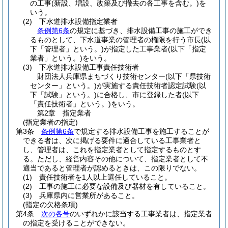
の工事
(新設、増設、改築及び撤去の各工事を含む。)
を
いう。
(2)
下水道排水設備指定業者
条例第6条
の規定に基づき、排水設備工事の施工ができ
るものとして、下水道事業の管理者の権限を行う市長
(以
下「管理者」という。)
が指定した工事業者
(以下「指定
業者」という。)
をいう。
(3)
下水道排水設備工事責任技術者
財団法人兵庫県まちづくり技術センター
(以下「県技術
センター」という。)
が実施する責任技術者認定試験
(以
下「試験」という。)
に合格し、市に登録した者
(以下
「責任技術者」という。)
をいう。
第2章
指定業者
(指定業者の指定)
第3条
条例第6条
で規定する排水設備工事を施工することが
できる者は、次に掲げる要件に適合している工事業者と
し、管理者は、これを指定業者として指定するものとす
る。
ただし、経営内容その他について、指定業者として不
適当であると管理者が認めるときは、この限りでない。
(1)
責任技術者を1人以上選任していること。
(2)
工事の施工に必要な設備及び器材を有していること。
(3)
兵庫県内に営業所があること。
(指定の欠格条項)
第4条
次の各号
のいずれかに該当する工事業者は、指定業者
の指定を受けることができない。