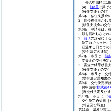
去の申請時に1
(4)
前3号
に掲げ
(移住支援金の額)
第5条
移住支援金
2
世帯移住者が18
(移住支援金の交付
第6条
申請者は、
類を提出しなけれ
2
前項
の規定による
決定前であったこ
経過する日までの
(交付決定の通知)
第7条
市長は、
前
支援金の交付決定
2
審査の結果移住
(移住支援金の交付
第8条
市長は、交
(交付決定通知書の
第9条
交付決定者
付申請書
(
様式第4
(再交付決定及び通
第10条
市長は、
前
交付決定通知書［
(報告及び調査)
第11条
県及び市は