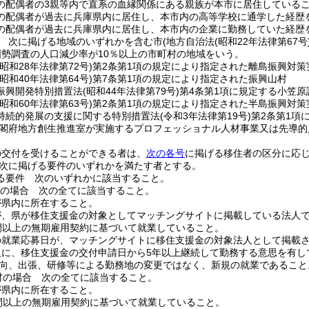
の配偶者の3親等内で直系の血縁関係にある親族が本市に居住している
の配偶者が過去に兵庫県内に居住し、本市内の高等学校に通学した経歴
の配偶者が過去に兵庫県内に居住し、本市内の企業に勤務していた経歴
 次に掲げる地域のいずれかを含む市
(地方自治法
(昭和22年法律第67号
国勢調査の人口減少率が10％以上の市町村の地域をいう。
(昭和28年法律第72号)
第2条第1項の規定により指定された離島振興対策
(昭和40年法律第64号)
第7条第1項の規定により指定された振興山村
振興開発特別措置法
(昭和44年法律第79号)
第4条第1項に規定する小笠原
(昭和60年法律第63号)
第2条第1項の規定により指定された半島振興対策
持続的発展の支援に関する特別措置法
(令和3年法律第19号)
第2条第1項
閣府地方創生推進室が実施するプロフェッショナル人材事業又は先導的
の交付を受けることができる者は、
次の各号
に掲げる移住者の区分に応
次に掲げる要件のいずれかを満たす者とする。
る要件 次のいずれかに該当すること。
外の場合 次の全てに該当すること。
が県内に所在すること。
が、県が移住支援金の対象としてマッチングサイトに掲載している法人
間以上の無期雇用契約に基づいて就業していること。
の就業応募日が、マッチングサイトに移住支援金の対象法人として掲載
人に、移住支援金の交付申請日から5年以上継続して勤務する意思を有し
向、出張、研修等による勤務地の変更ではなく、新規の就業であること
材の場合 次の全てに該当すること。
が県内に所在すること。
時間以上の無期雇用契約に基づいて就業していること。