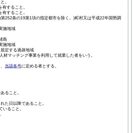
こと。
を有すること。
を有すること。
)
第252条の19第1項の指定都市を除く。)
町村又は平成22年国勢調
実施地域
諸島
実施地域
に規定する過疎地域
人材マッチング事業を利用して就業した者をいう。
じ、
当該各号
に定める者とする。
であること。
された日以降であること。
ていること。
。