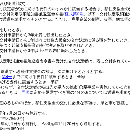
及び返還請求)
付決定者が次に掲げる要件のいずれかに該当する場合は、移住支援金の
の交付決定取消通知書兼返還命令書
(
様式第6号
。以下「交付決定取消通
の返還を請求するものとする。
ただし、雇用企業の倒産、災害、病気等
をしたとき。
交付申請日から3年未満に転出したとき。
交付申請日から1年以内に移住支援金の交付決定に係る職を辞したとき
基づく起業支援事業の交付決定を取り消されたとき。
交付申請日から3年以上5年以内に転出したとき。
)
決定取消通知書兼返還命令書を受けた交付決定者は、既に交付されてい
り返還すべき移住支援金の額は、次に掲げるとおりとする。
ら
第4号
までに掲げる要件に該当するとき 全額
掲げる要件に該当するとき 半額
かわらず、交付決定者の転出先が県内の他市町
(県事業を実施している市
あるときは、
同項
に定める返還すべき額の4分の3については返還を求め
定めるもののほか、移住支援金の交付に必要な事項は、県と市が協議し
元年7月24日から施行する。
年
告示第50号)
年4月1日から施行し、令和元年12月20日から適用する。
年
告示第50号)