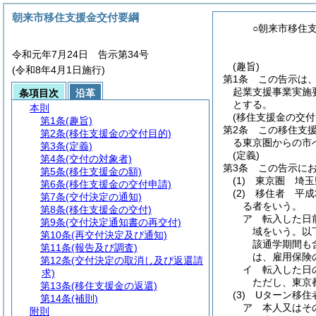
朝来市移住支援金交付要綱
○朝来市移住
令和元年7月24日 告示第34号
(趣旨)
(令和8年4月1日施行)
第1条
この告示は
起業支援事業実施
条項目次
沿革
とする。
本則
(移住支援金の交付
第1条
(趣旨)
第2条
この移住支
第2条
(移住支援金の交付目的)
る東京圏からの市
第3条
(定義)
(定義)
第4条
(交付の対象者)
第3条
この告示に
第5条
(移住支援金の額)
(1)
東京圏 埼玉
第6条
(移住支援金の交付申請)
(2)
移住者 平成
第7条
(交付決定の通知)
る者をいう。
第8条
(移住支援金の交付)
ア
転入した日
第9条
(交付決定通知書の再交付)
域をいう。以
第10条
(再交付決定及び通知)
該通学期間も
第11条
(報告及び調査)
は、雇用保険
第12条
(交付決定の取消し及び返還請
イ
転入した日
求)
ただし、東京
第13条
(移住支援金の返還)
(3)
Uターン移
第14条
(補則)
ア
本人又はそ
附則