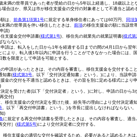
8歳未満の世帯員であった者が受給の日から5年以上経過し、18歳以上と
る場合ほか、県又は市が移住支援金の交付の対象者として不適当と認め
の額は、
前条第1項第1号
に規定する単身移住者にあっては60万円、
同項
歳未満の世帯員を伴い移住したときは、
前項
の移住支援金の額に当該世帯
申請)
移住支援金交付申請書
(
様式第1号
)
、移住先の就業先の就業証明書
(
様式第
ばならない。
申請は、転入をした日から1年を経過する日までの間の4月1日から翌年
とにより、転入後1年以内に申請を行うことができなかった場合には、国
日数を限度として申請を可能とする。
条
の申請があったときは、その内容を審査し、移住支援金を交付するこ
通知書
(
様式第3号
。以下「交付決定通知書」という。)
により、当該申請
支援金の交付を不適当と認めるときは、その旨を別に定める様式により
)
付決定を受けた者
(以下「交付決定者」という。)
に対し、申請の日から3
再交付)
は、移住支援金の交付決定を受けた後、紛失等の理由により交付決定通
号
。以下「再交付申請書」という。)
を市長に提出しなければならない。
知)
条
に規定する再交付申請書を受理したときは、その内容を審査し、適当
再交付］
(
様式第5号
)
により交付決定者に交付する。
、移住支援金の適切な交付を確認するため、必要があると認めるときは