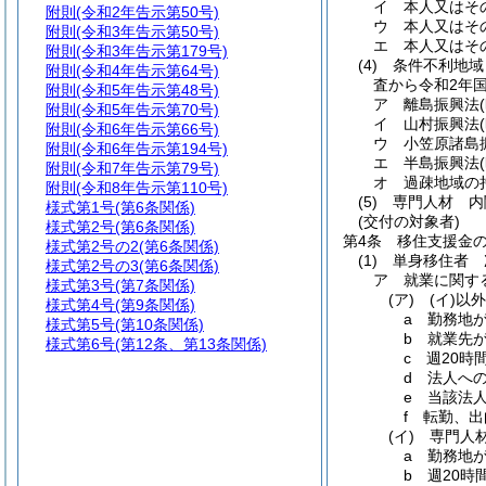
イ
本人又はそ
附則
(令和2年告示第50号)
ウ
本人又はそ
附則
(令和3年告示第50号)
エ
本人又はそ
附則
(令和3年告示第179号)
(4)
条件不利地域
附則
(令和4年告示第64号)
査から令和2年
附則
(令和5年告示第48号)
ア
離島振興法
附則
(令和5年告示第70号)
イ
山村振興法
附則
(令和6年告示第66号)
ウ
小笠原諸島
附則
(令和6年告示第194号)
エ
半島振興法
附則
(令和7年告示第79号)
オ
過疎地域の
附則
(令和8年告示第110号)
(5)
専門人材 内
様式第1号
(第6条関係)
(交付の対象者)
様式第2号
(第6条関係)
第4条
移住支援金
様式第2号の2
(第6条関係)
(1)
単身移住者 
様式第2号の3
(第6条関係)
ア
就業に関す
様式第3号
(第7条関係)
(ア)
(イ)
以
様式第4号
(第9条関係)
a
勤務地
様式第5号
(第10条関係)
b
就業先
様式第6号
(第12条、第13条関係)
c
週20時
d
法人へ
e
当該法
f
転勤、出
(イ)
専門人
a
勤務地
b
週20