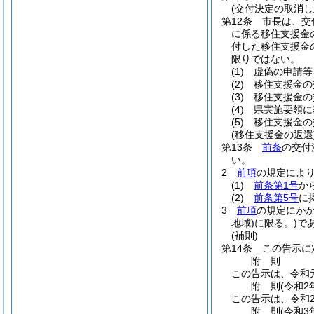
(交付決定の取消し
第12条
市長は、交
に係る移住支援金
付した移住支援金
限りではない。
(1)
虚偽の申請等
(2)
移住支援金の
(3)
移住支援金の
(4)
県実施要領に
(5)
移住支援金の
(移住支援金の返還
第13条
前条
の交付
い。
2
前項
の規定によ
(1)
前条第1号
か
(2)
前条第5号
に
3
前項
の規定にか
地域)
に限る。)
で
(補則)
第14条
この告示に
附
則
この告示は、令和
附
則
(令和2
この告示は、令和2
附
則
(令和3