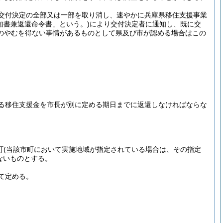
交付決定の全部又は一部を取り消し、速やかに兵庫県移住支援事業
知書兼返還命令書」という。)
により交付決定者に通知し、既に交
のやむを得ない事情があるものとして県及び市が認める場合はこの
。
る移住支援金を市長が別に定める期日までに返還しなければならな
町
(当該市町において実施地域が指定されている場合は、その指定
ないものとする。
て定める。