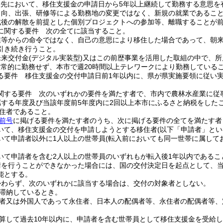
業先において、移住支援金の申請日から5年以上継続して勤務する意思を
出向、出張、研修等による勤務地の変更ではなく、新規の就業であるこ
成後の解散を前提とした個別プロジェクトへの参加等、離職することが
に関する要件 次の全てに該当すること。
業等からの命令ではなく、自己の意思により移住した場合であって、朝
引き続き行うこと。
未来交付金
(デジタル実装型)
又はこの前歴事業を活用した取組の中で、所
常的に勤務せず、本市で週20時間以上テレワークにより勤務している
る要件 移住支援金の交付申請日前1年以内に、県が県実施要領に従い
関する要件 次のいずれかの要件を満たす者で、市内で農林水産業に従
属する年度及び当該年度前5年度内に2回以上本市にふるさと納税をした
移住者であること。
前号
に掲げる要件を満たす者のうち、次に掲げる要件の全てを満たす者
いて、移住支援金の交付を申請しようとする移住者
(以下「申請者」とい
いて申請者以外に1人以上の世帯員
(転入前においても同一世帯に属してお
。
いて申請者を含む2人以上の世帯員のいずれもが転入後1年以内であるこ
請を行うことができなかった場合には、国の交付決定日を起点として、当
能とする。
かわらず、次のいずれかに該当する場合は、交付の対象者としない。
滞納しているとき。
者又は外国人であって永住者、日本人の配偶者等、永住者の配偶者等、
算して過去10年以内に、申請者を含む世帯員として移住支援金を受給