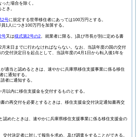
なった場合を除く。
るとき。
第2号
に規定する世帯移住者にあっては100万円とする。
員1人につき100万円を加算する。
2号
又は
様式第2号の2
。就業者に限る。)
及び市長が別に定める書
2月末日までに行わなければならない。
なお、当該年度の国の交付
の交付決定日を起点として、当該年度の4月1日から転入後1年を
とが適当と認めるときは、速やかに兵庫県移住支援事業に係る移住
者に通知する。
申請者に通知する。
か月以内に移住支援金を交付するものとする。
知書の再交付を必要とするときは、移住支援金交付決定通知書再交
と認めたときは、速やかに兵庫県移住支援事業に係る移住支援金の
、交付決定者に対して報告を求め、及び調査をすることができる。