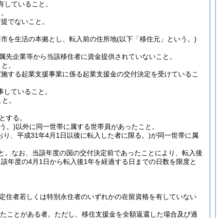
有していること。
と。
前提でないこと。
来市を生活の本拠とし、転入前の住所地
(以下「移住元」という。)
属先企業等から当該移住者に資金提供されていないこと。
こと。
実施する起業支援事業に係る起業支援金の交付決定を受けているこ
事していること。
こと。
とする。
う。)
以外に同一世帯に属する世帯員があったこと。
り、平成31年4月1日以後に転入した者に限る。)
が同一世帯に属
と。
なお、当該年度の国の交付決定前であったことにより、転入後
該年度の4月1日から転入後1年を経過する日までの日数を限度と
定住者若しくは特別永住者のいずれかの在留資格を有していない
したことがある者。
ただし、移住支援金を全額返還した場合及び過