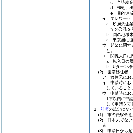
c
当該就
d
転勤、
e
目的達
イ
テレワーク
a
所属先企
での業務を
b
国の地域
c
東京圏に恒
ウ
起業に関す
と。
エ
関係人口に
a
転入日の
b
Uターン
(2)
世帯移住者
ア
移住元にお
イ
申請時にお
していること
ウ
申請時にお
1年以内に申
して申請を可
2
前項
の規定にか
(1)
市の徴収金を
(2)
日本人でない
者
(3)
申請日から起