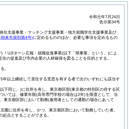
令和元年7月24日
告示第34号
移住支援事業・マッチング支援事業・地方就職学生支援事業及び
年朝来市規則第4号)
に定めるもののほか、必要な事項を定めるもの
う！UJIターン広報・就職促進事業
(以下「県事業」という。)
によ
定住の促進及び市内企業の人材確保を図ることを目的とする。
よる。
ら5年以上継続して居住する意思を有する者で次のいずれにも該当す
以下同じ。)
に住所を有し、東京都区部
(東京都の特別区の存する区
ついては、修業年限
(高等専門学校の場合は2年)
を限度として、当
、東京都区部において勤務
(雇用者としての通勤の場合にあって
東京圏に住所を有し、かつ、東京都区部において勤務していた者。
の起点とすることができる。