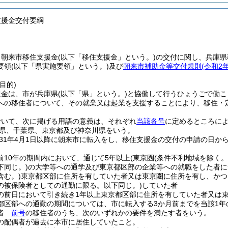
支援金交付要綱
、朝来市移住支援金
(以下「移住支援金」という。)
の交付に関し、兵庫県
要領
(以下「県実施要領」という。)
及び
朝来市補助金等交付規則
(令和2
目的)
援金は、市が兵庫県
(以下「県」という。)
と協働して行うひょうごで働こ
への移住者について、その就業又は起業を支援することにより、移住・
おいて、次に掲げる用語の意義は、それぞれ
当該各号
に定めるところに
県、千葉県、東京都及び神奈川県をいう。
31年4月1日以降に朝来市に転入をし、移住支援金の交付の申請の日か
前10年の期間内において、通じて5年以上
(東京圏
(条件不利地域を除く。
下同じ。)
の大学等への通学及び東京都区部の企業等への就職をした者に
含む。)
東京都区部に住所を有していた者又は東京圏に住所を有し、かつ
の被保険者としての通勤に限る。以下同じ。)
していた者
の前日において引き続き1年以上東京都区部に住所を有していた者又は
都区部への通勤の期間については、市に転入する3か月前までを当該1年
住者
前号
の移住者のうち、次のいずれかの要件を満たす者をいう。
の配偶者が過去に本市に居住していたこと。