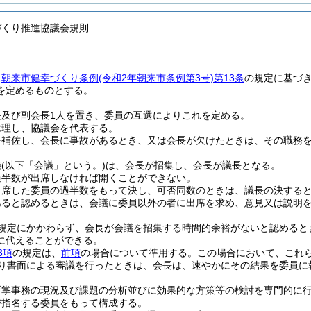
づくり推進協議会規則
、
朝来市健幸づくり条例
(令和2年朝来市条例第3号)
第13条
の規定に基づ
を定めるものとする。
長及び副会長1人を置き、委員の互選によりこれを定める。
総理し、協議会を代表する。
を補佐し、会長に事故があるとき、又は会長が欠けたときは、その職務
議
(以下「会議」という。)
は、会長が招集し、会長が議長となる。
過半数が出席しなければ開くことができない。
出席した委員の過半数をもって決し、可否同数のときは、議長の決する
あると認めるときは、会議に委員以外の者に出席を求め、意見又は説明
規定にかかわらず、会長が会議を招集する時間的余裕がないと認めると
に代えることができる。
3項
の規定は、
前項
の場合について準用する。
この場合において、これ
り書面による審議を行ったときは、会長は、速やかにその結果を委員に
所掌事務の現況及び課題の分析並びに効果的な方策等の検討を専門的に
が指名する委員をもって構成する。