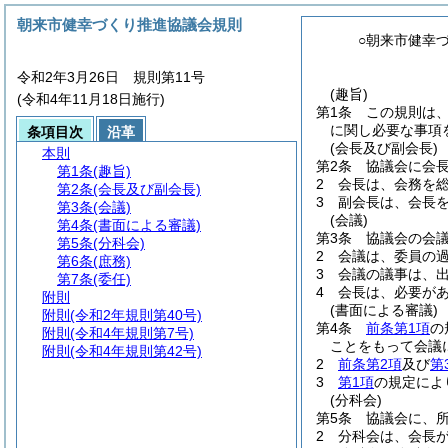
朝来市健幸づくり推進協議会規則
○朝来市健幸
令和2年3月26日 規則第11号
(趣旨)
(令和4年11月18日施行)
第1条
この規則は
に関し必要な事項
条項目次
沿革
(会長及び副会長)
本則
第2条
協議会に会
第1条
(趣旨)
2
会長は、会務を
第2条
(会長及び副会長)
3
副会長は、会長
第3条
(会議)
(会議)
第4条
(書面による審議)
第3条
協議会の会
第5条
(分科会)
2
会議は、委員の
第6条
(庶務)
3
会議の議事は、
第7条
(委任)
4
会長は、必要が
附則
(書面による審議)
附則
(令和2年規則第40号)
第4条
前条第1項
の
附則
(令和4年規則第7号)
ことをもって会議
附則
(令和4年規則第42号)
2
前条第2項
及び
第
3
第1項
の規定によ
(分科会)
第5条
協議会に、
2
分科会は、会長