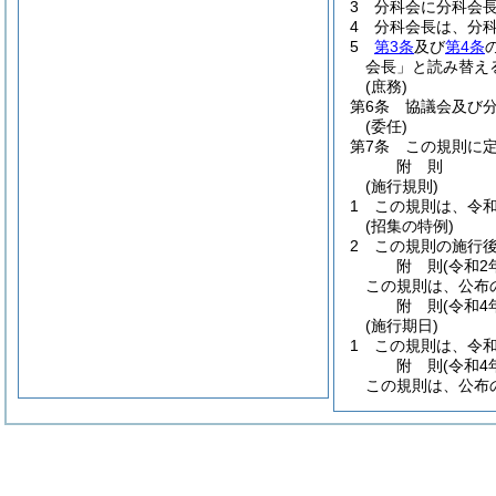
3
分科会に分科会
4
分科会長は、分
5
第3条
及び
第4条
会長」と読み替え
(庶務)
第6条
協議会及び
(委任)
第7条
この規則に
附
則
(施行規則)
1
この規則は、令和
(招集の特例)
2
この規則の施行
附
則
(令和2
この規則は、公布
附
則
(令和4
(施行期日)
1
この規則は、令和
附
則
(令和4
この規則は、公布