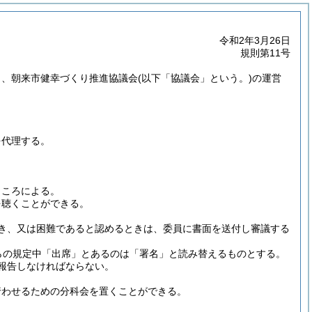
令和2年3月26日
規則第11号
き、朝来市健幸づくり推進協議会
(以下「協議会」という。)
の運営
を代理する。
ところによる。
を聴くことができる。
き、又は困難であると認めるときは、委員に書面を送付し審議する
らの規定中「出席」とあるのは「署名」と読み替えるものとする。
報告しなければならない。
行わせるための分科会を置くことができる。