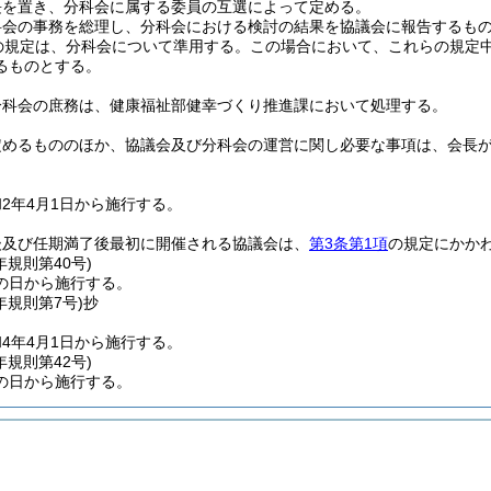
長を置き、分科会に属する委員の互選によって定める。
科会の事務を総理し、分科会における検討の結果を協議会に報告するも
の規定は、分科会について準用する。
この場合において、これらの規定
るものとする。
分科会の庶務は、健康福祉部健幸づくり推進課において処理する。
定めるもののほか、協議会及び分科会の運営に関し必要な事項は、会長
2年4月1日から施行する。
後及び任期満了後最初に開催される協議会は、
第3条第1項
の規定にかか
年
規則第40号)
の日から施行する。
年
規則第7号)
抄
4年4月1日から施行する。
年
規則第42号)
の日から施行する。