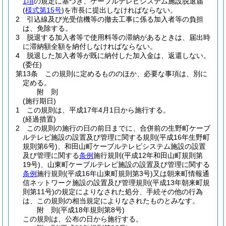
1項
の規定に基づき、ケーブルテレビシステム施設脱退届
(
様式第15号
)
を市長に提出しなければならない。
2
引込線及び光受信機等の撤去工事に係る加入者等の負担
は、免除する。
3
脱退する加入者等で使用料等の滞納があるときは、届出時
に滞納額全額を納付しなければならない。
4
脱退した加入者等が既に納付した加入金は、返還しない。
(委任)
第13条
この規則に定めるもののほか、必要な事項は、別に
定める。
附
則
(施行期日)
1
この規則は、平成17年4月1日から施行する。
(経過措置)
2
この規則の施行の日の前日までに、合併前の生野町ケーブ
ルテレビ施設の設置及び管理に関する規則
(平成16年生野町
規則第6号)
、和田山町ケーブルテレビシステム施設の設置
及び管理に関する
条例
施行規則
(平成12年和田山町規則第
19号)
、山東町ケーブルテレビ施設の設置及び管理に関する
条例
施行規則
(平成16年山東町規則第3号)
又は朝来町情報通
信ネットワーク施設の設置及び管理規則
(平成13年朝来町規
則第11号)
の規定によりなされた処分、手続その他の行為
は、この規則の相当規定によりなされたものとみなす。
附
則
(平成18年
規則第8号)
この規則は、公布の日から施行する。