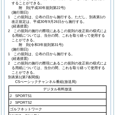
することができる。
附
則
(平成30年
規則第22号)
(施行期日)
1
この規則は、公布の日から施行する。
ただし、別表第1の
改正規定は、平成30年9月26日から施行する。
(経過措置)
2
この規則の施行の際現にあるこの規則の改正前の様式によ
る用紙については、当分の間、これを取り繕って使用する
ことができる。
附
則
(令和3年
規則第31号)
(施行期日)
1
この規則は、公布の日から施行する。
(経過措置)
2
この規則の施行の際現にあるこの規則の改正前の様式によ
る用紙については、当分の間、これを取り繕って使用する
ことができる。
別表第1
(第7条関係)
CSべーシックチャンネル番組(放送局)
デジタル有料放送
J SPORTS1
J SPORTS2
ゴルフネットワーク