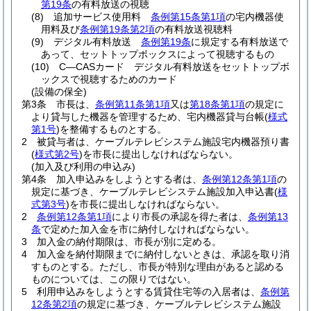
第19条
の有料放送の視聴
(8)
追加サービス使用料
条例第15条第1項
の宅内機器使
用料及び
条例第19条第2項
の有料放送視聴料
(9)
デジタル有料放送
条例第19条
に規定する有料放送で
あって、セットトップボックスによって視聴するもの
(10)
C―CASカード デジタル有料放送をセットトップボ
ックスで視聴するためのカード
(設備の保全)
第3条
市長は、
条例第11条第1項
又は
第18条第1項
の規定に
より貸与した機器を管理するため、宅内機器貸与台帳
(
様式
第1号
)
を整備するものとする。
2
被貸与者は、ケーブルテレビシステム施設宅内機器預り書
(
様式第2号
)
を市長に提出しなければならない。
(加入及び利用の申込み)
第4条
加入申込みをしようとする者は、
条例第12条第1項
の
規定に基づき、ケーブルテレビシステム施設加入申込書
(
様
式第3号
)
を市長に提出しなければならない。
2
条例第12条第1項
により市長の承認を得た者は、
条例第13
条
で定めた加入金を市に納付しなければならない。
3
加入金の納付期限は、市長が別に定める。
4
加入金を納付期限までに納付しないときは、承認を取り消
すものとする。
ただし、市長が特別な理由があると認める
ものについては、この限りではない。
5
利用申込みをしようとする賃貸住宅等の入居者は、
条例第
12条第2項
の規定に基づき、ケーブルテレビシステム施設