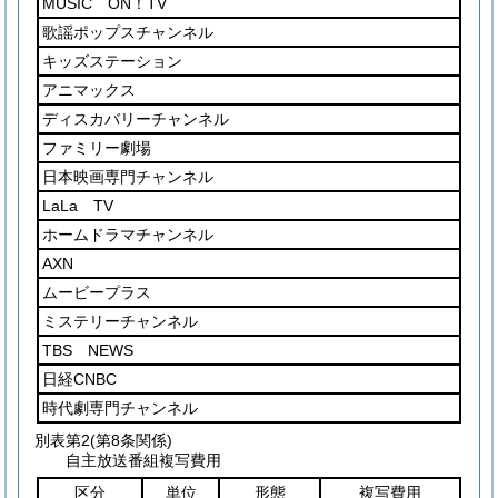
MUSIC ON！TV
歌謡ポップスチャンネル
キッズステーション
アニマックス
ディスカバリーチャンネル
ファミリー劇場
日本映画専門チャンネル
LaLa TV
ホームドラマチャンネル
AXN
ムービープラス
ミステリーチャンネル
TBS NEWS
日経CNBC
時代劇専門チャンネル
別表第2
(第8条関係)
自主放送番組複写費用
区分
単位
形態
複写費用