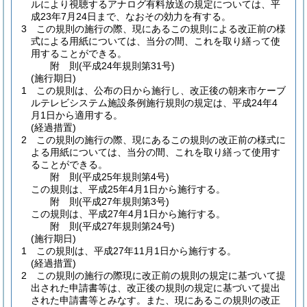
ルにより視聴するアナログ有料放送の規定については、平
成23年7月24日まで、なおその効力を有する。
3
この規則の施行の際、現にあるこの規則による改正前の様
式による用紙については、当分の間、これを取り繕って使
用することができる。
附
則
(平成24年
規則第31号)
(施行期日)
1
この規則は、公布の日から施行し、改正後の朝来市ケーブ
ルテレビシステム施設条例施行規則の規定は、平成24年4
月1日から適用する。
(経過措置)
2
この規則の施行の際、現にあるこの規則の改正前の様式に
よる用紙については、当分の間、これを取り繕って使用す
ることができる。
附
則
(平成25年
規則第4号)
この規則は、平成25年4月1日から施行する。
附
則
(平成27年
規則第3号)
この規則は、平成27年4月1日から施行する。
附
則
(平成27年
規則第24号)
(施行期日)
1
この規則は、平成27年11月1日から施行する。
(経過措置)
2
この規則の施行の際現に改正前の規則の規定に基づいて提
出された申請書等は、改正後の規則の規定に基づいて提出
された申請書等とみなす。
また、現にあるこの規則の改正