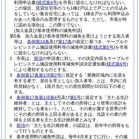
利用申込書
(
様式第4号
)
を市長に提出しなければならない。
この場合、賃貸住宅等のうち1棟2戸以上で戸ごとの引込み
をしていない集合住宅にあっては、1棟全戸から利用申込み
があった場合のみ受理するものとする。
ただし、市長が特
に認める場合は、この限りでない。
(加入金及び基本使用料の減免申請)
第5条
加入金及び基本使用料の減免を受けようとする加入者
等は、
条例第14条
及び
第17条
の規定に基づき、ケーブルテ
レビシステム施設使用料等の減免申請書
(
様式第5号
)
を市長
に提出しなければならない。
2
市長は、
前項
の申請者に対し、その決定内容をケーブルテ
レビシステム施設使用料等減免申請決定通知書
(
様式第6号
)
により通知するものとする。
3
条例第17条第1項第2号
に規定する「業務区域内に住居を
有する者で、居住を常としない加入者等」とは、市内に住
民登録がなく、1箇月当たりの居住期間が10日以下の者と
する。
4
条例第17条第1項第4号
及び
第5号
に規定する「主たる生計
維持者」とは、主としてその者の所得により世帯の生計を
維持している者をいう。
ただし、その者が属する世帯の中
にその者の所得を上回る者があるときは、当該その者の所
得を上回る者を主たる生計維持者とみなす。
5
前項
の「主たる生計維持者」の認定は、前年中の所得をも
って行うものとする。
6
基本使用料の減免申請は、毎年4月末までに行い、その減