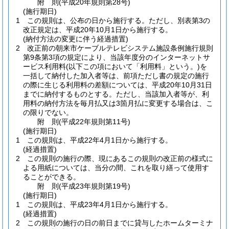
附
則
(平成20年
規則第28号)
(施行期日)
1
この規則は、公布の日から施行する。
ただし、別表第3の
改正規定は、平成20年10月1日から施行する。
(納付方法の変更に伴う経過措置)
2
改正前の朝来市ケーブルテレビシステム施設条例施行規則
第9条第3項の規定により、当該年度分のインターネットサ
ービス利用料
(以下この項において「利用料」という。)
を
一括して納付した加入者等は、前項ただし書の規定の施行
の際に生じる利用料の差額については、平成20年10月31日
までに納付するものとする。
ただし、当該加入者等が、利
用料の納付方法を毎月払又は3箇月払に変更する場合は、こ
の限りでない。
附
則
(平成22年
規則第11号)
(施行期日)
1
この規則は、平成22年4月1日から施行する。
(経過措置)
2
この規則の施行の際、現にあるこの規則の改正前の様式に
よる用紙については、当分の間、これを取り繕って使用す
ることができる。
附
則
(平成23年
規則第19号)
(施行期日)
1
この規則は、平成23年4月1日から施行する。
(経過措置)
2
この規則の施行の日の前日までに貸与したホームターミナ