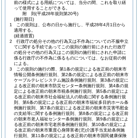
前の様式による用紙については、当分の間、これを取り繕
って使用することができる。
附
則
(平成28年
規則第20号)
(施行期日)
1
この規則は、公布の日から施行し、平成28年4月1日から
適用する。
(経過措置)
2
行政庁の処分その他の行為又は不作為についての不服申立
てに関する手続であってこの規則の施行前にされた行政庁
の処分その他の行為又はこの規則の施行前にされた申請に
係る行政庁の不作為に係るものについては、なお従前の例
による。
3
この規則の施行の際、第1条の規定による改正前の朝来市
情報公開条例施行規則、第2条の規定による改正前の朝来市
ケーブルテレビシステム施設条例施行規則、第3条の規定に
よる改正前の朝来市防災センター条例施行規則、第4条の規
定による改正前の朝来市税条例施行規則、第5条の規定によ
る改正前の朝来市社会福祉法人の助成に関する条例施行規
則、第6条の規定による改正前の朝来市福祉多目的ホール条
例施行規則、第7条の規定による改正前の朝来市災害弔慰金
の支給等に関する条例施行規則、第8条の規定による改正前
の朝来市老人福祉センター条例施行規則、第9条の規定によ
る改正前の朝来市宅老所条例施行規則、第10条の規定によ
る改正前の朝来市重度心身障害者
(児)
介護手当支給条例施
行規則、第11条の規定による改正前の朝来市国民健康保険