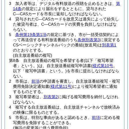
3
加入者等は、デジタル有料放送の視聴を止めるときは、
第
14条
の規定により届出をするとともに、貸与された
C―CASカードを市長に返却しなければならない。
4
貸与されたC―CASカードを故意又は過失によって紛失し
た被貸与者は、C―CASカードの実費を負担しなければな
らない。
5
条例第19条第1項
の規定に基づき、市が一括受信契約によ
って再送信する有料放送番組のうち
条例別表第3
に規定する
CSベーシックチャンネルパックの番組
(放送局)
は
別表第1
のとおりとする。
(自主放送番組の複写)
第8条
自主放送番組の複写を希望する者
(以下「複写希望
者」という。)
は、自主放送番組複写申請書
(
様式第10号
。
以下「複写申請書」という。)
を市長に提出しなければなら
ない。
2
市長は、
前項
の申請書を審査し、自主放送番組複写・複写
費用免除決定通知書
(
様式第11号
)
により複写希望者に通知
するものとする。
3
複写希望者は、
別表第2
に掲げる複写費用を納付しなけれ
ばならない。
4
複写する自主放送番組は、自主放送チャンネルで放映済み
の映像に限るものとする。
5
市長は、特別な事由があると認めるとき、
前項
に定める複
写費用を免除することができる。
(施設の変更等に伴う費用負担)