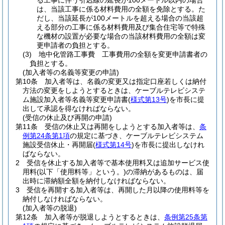
る工事に伴う引込線の延長が100メートル以内の場合
は、当該工事に係る材料費用の全額を免除とする。
た
だし、当該延長が100メートルを超える場合の当該超
える部分の工事に係る材料費用及び集合住宅等で特殊
な機材の設置が必要な場合の当該材料費用の全額は変
更申請者の負担とする。
(3)
地中化管路工事費 工事費用の全額を変更申請書者の
負担とする。
(加入者等の名義等変更の申請)
第10条
加入者等は、名義の変更又は指定口座若しくは納付
方法の変更をしようとするときは、ケーブルテレビシステ
ム施設加入者等名義等変更申請書
(
様式第13号
)
を市長に提
出して承認を得なければならない。
(受信の休止及び再開の申請)
第11条
受信の休止又は再開をしようとする加入者等は、
条
例第24条第1項
の規定に基づき、ケーブルテレビシステム
施設受信休止・再開届
(
様式第14号
)
を市長に提出しなけれ
ばならない。
2
受信を休止する加入者等で基本使用料又は追加サービス使
用料
(以下「使用料等」という。)
の滞納があるものは、届
出時に滞納額全額を納付しなければならない。
3
受信を再開する加入者等は、再開した月以降の使用料等を
納付しなければならない。
(加入者等の脱退)
第12条
加入者等が脱退しようとするときは、
条例第25条第