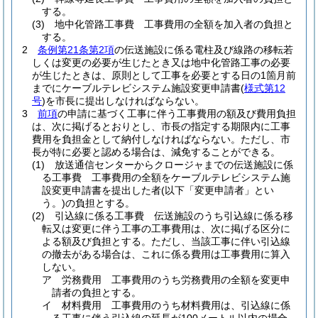
する。
(3)
地中化管路工事費 工事費用の全額を加入者の負担と
する。
2
条例第21条第2項
の伝送施設に係る電柱及び線路の移転若
しくは変更の必要が生じたとき又は地中化管路工事の必要
が生じたときは、原則として工事を必要とする日の1箇月前
までにケーブルテレビシステム施設変更申請書
(
様式第12
号
)
を市長に提出しなければならない。
3
前項
の申請に基づく工事に伴う工事費用の額及び費用負担
は、次に掲げるとおりとし、市長の指定する期限内に工事
費用を負担金として納付しなければならない。
ただし、市
長が特に必要と認める場合は、減免することができる。
(1)
放送通信センターからクロージャまでの伝送施設に係
る工事費 工事費用の全額をケーブルテレビシステム施
設変更申請書を提出した者
(以下「変更申請者」とい
う。)
の負担とする。
(2)
引込線に係る工事費 伝送施設のうち引込線に係る移
転又は変更に伴う工事の工事費用は、次に掲げる区分に
よる額及び負担とする。
ただし、当該工事に伴い引込線
の撤去がある場合は、これに係る費用は工事費用に算入
しない。
ア
労務費用 工事費用のうち労務費用の全額を変更申
請者の負担とする。
イ
材料費用 工事費用のうち材料費用は、引込線に係