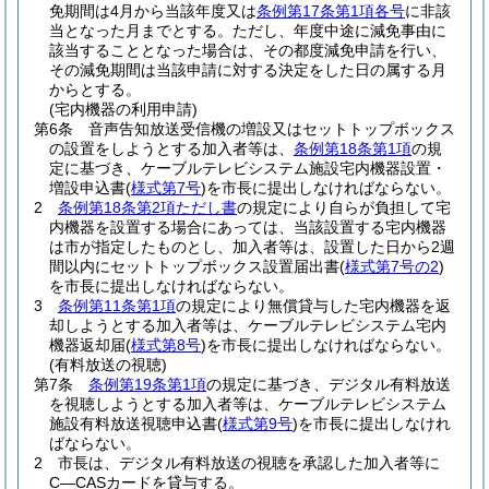
免期間は4月から当該年度又は
条例第17条第1項各号
に非該
当となった月までとする。
ただし、年度中途に減免事由に
該当することとなった場合は、その都度減免申請を行い、
その減免期間は当該申請に対する決定をした日の属する月
からとする。
(宅内機器の利用申請)
第6条
音声告知放送受信機の増設又はセットトップボックス
の設置をしようとする加入者等は、
条例第18条第1項
の規
定に基づき、ケーブルテレビシステム施設宅内機器設置・
増設申込書
(
様式第7号
)
を市長に提出しなければならない。
2
条例第18条第2項ただし書
の規定により自らが負担して宅
内機器を設置する場合にあっては、当該設置する宅内機器
は市が指定したものとし、加入者等は、設置した日から2週
間以内にセットトップボックス設置届出書
(
様式第7号の2
)
を市長に提出しなければならない。
3
条例第11条第1項
の規定により無償貸与した宅内機器を返
却しようとする加入者等は、ケーブルテレビシステム宅内
機器返却届
(
様式第8号
)
を市長に提出しなければならない。
(有料放送の視聴)
第7条
条例第19条第1項
の規定に基づき、デジタル有料放送
を視聴しようとする加入者等は、ケーブルテレビシステム
施設有料放送視聴申込書
(
様式第9号
)
を市長に提出しなけれ
ばならない。
2
市長は、デジタル有料放送の視聴を承認した加入者等に
C―CASカードを貸与する。