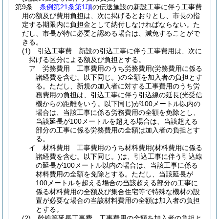
第9条
条例第21条第1項
の伝送施設の新設工事に伴う工事費
用の額及び費用負担は、次に掲げるとおりとし、市長の指
定する期限内に負担金として納付しなければならない。
た
だし、市長が特に必要と認める場合は、減免することがで
きる。
(1)
引込工事費 新設の引込工事に伴う工事費用は、次に
掲げる区分による額及び負担とする。
ア
労務費用 工事費用のうち労務費用
(労務費用に係る
諸経費を含む。以下同じ。)
の全額を加入者の負担とす
る。
ただし、新規の加入者に対する工事費用のうち労
務費用の負担は、引込工事に伴う引込線の延長
(光受信
機からの距離をいう。以下同じ)
が100メートル以内の
場合は、当該工事に係る労務費用の全額を免除とし、
当該延長が100メートルを超える場合は、当該超える
部分の工事に係る労務費用の全額は加入者の負担とす
る。
イ
材料費用 工事費用のうち材料費用
(材料費用に係る
諸経費を含む。以下同じ。)
は、引込工事に伴う引込線
の延長が100メートル以内の場合は、当該工事に係る
材料費用の全額を免除とする。
ただし、当該延長が
100メートルを超える場合の当該超える部分の工事に
係る材料費用の全額及び集合住宅等で特殊な機材の設
置が必要な場合の当該材料費用の全額は加入者の負担
とする。
(2)
幹線等延長工事費 工事費用の全額を加入者の負担と