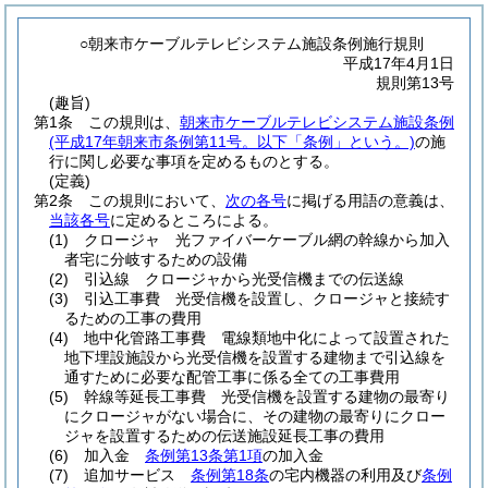
○朝来市ケーブルテレビシステム施設条例施行規則
平成17年4月1日
規則第13号
(趣旨)
第1条
この規則は、
朝来市ケーブルテレビシステム施設条例
(平成17年朝来市条例第11号。以下「条例」という。)
の施
行に関し必要な事項を定めるものとする。
(定義)
第2条
この規則において、
次の各号
に掲げる用語の意義は、
当該各号
に定めるところによる。
(1)
クロージャ 光ファイバーケーブル網の幹線から加入
者宅に分岐するための設備
(2)
引込線 クロージャから光受信機までの伝送線
(3)
引込工事費 光受信機を設置し、クロージャと接続す
るための工事の費用
(4)
地中化管路工事費 電線類地中化によって設置された
地下埋設施設から光受信機を設置する建物まで引込線を
通すために必要な配管工事に係る全ての工事費用
(5)
幹線等延長工事費 光受信機を設置する建物の最寄り
にクロージャがない場合に、その建物の最寄りにクロー
ジャを設置するための伝送施設延長工事の費用
(6)
加入金
条例第13条第1項
の加入金
(7)
追加サービス
条例第18条
の宅内機器の利用及び
条例