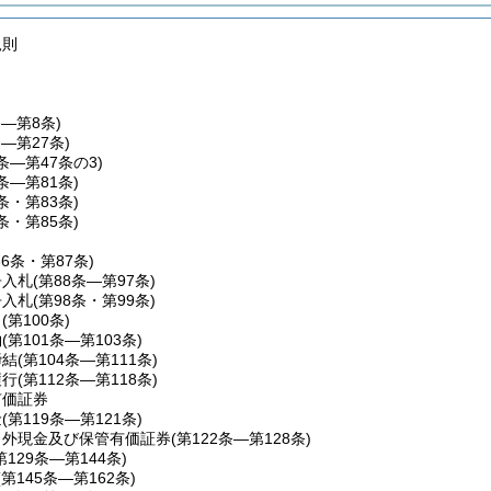
規則
条―第8条)
条―第27条)
8条―第47条の3)
8条―第81条)
2条・第83条)
4条・第85条)
86条・第87条)
争入札
(第88条―第97条)
争入札
(第98条・第99条)
り
(第100条)
約
(第101条―第103条)
締結
(第104条―第111条)
履行
(第112条―第118条)
有価証券
金
(第119条―第121条)
出外現金及び保管有価証券
(第122条―第128条)
第129条―第144条)
(第145条―第162条)