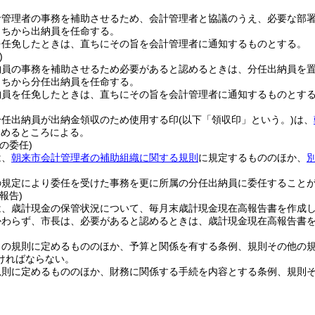
計管理者の事務を補助させるため、会計管理者と協議のうえ、必要な部
うちから出納員を任命する。
を任免したときは、直ちにその旨を会計管理者に通知するものとする。
)
納員の事務を補助させるため必要があると認めるときは、分任出納員を
うちから分任出納員を任命する。
納員を任免したときは、直ちにその旨を会計管理者に通知するものとす
分任出納員が出納金領収のため使用する印
(以下「領収印」という。)
は、
定めるところによる。
の委任)
は、
朝来市会計管理者の補助組織に関する規則
に規定するもののほか、
の規定により委任を受けた事務を更に所属の分任出納員に委任すること
報告)
は、歳計現金の保管状況について、毎月末歳計現金現在高報告書を作成
かわらず、市長は、必要があると認めるときは、歳計現金現在高報告書
この規則に定めるもののほか、予算と関係を有する条例、規則その他の
ければならない。
規則に定めるもののほか、財務に関係する手続を内容とする条例、規則