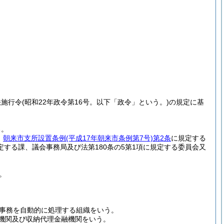
法施行令
(昭和22年政令第16号。以下「政令」という。)
の規定に基
る。
、
朝来市支所設置条例
(平成17年朝来市条例第7号)
第2条
に規定する
定する課、議会事務局及び法第180条の5第1項に規定する委員会又
。
事務を自動的に処理する組織をいう。
融機関及び収納代理金融機関をいう。