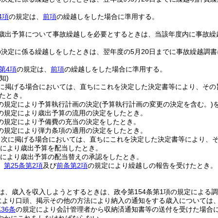
。
4項
の規定は、
前項
の繰越しをした場合に準用する。
歳出予算について事故繰越しを必要とするときは、当該年度内に事故繰
の決定に係る繰越しをしたときは、翌年度の5月20日までに事故繰越調
第4項
の規定は、
前項
の繰越しをした場合に準用する。
知)
に掲げる場合においては、直ちにこれを決定した決定書等により、その
たとき。
の規定により予算執行計画の決定
(予算執行計画の変更の決定を含む。)
の規定により歳出予算の流用の決定をしたとき。
の規定により予備費の充当の決定をしたとき。
の規定により弾力条項の適用の決定をしたとき。
、次に掲げる場合においては、直ちにこれを決定した決定書等により、
により歳出予算を配当したとき。
により歳出予算の配当替えの承認をしたとき。
、
第25条第2項
及び
前条第2項
の規定により繰越しの報告を受けたとき。
は、歳入を収入しようとするときは、政令第154条第1項の規定による
により口頭、掲示その他の方法により納入の通知をする歳入については
36条
の規定により会計管理者から収納済通知書等の送付を受けた場合