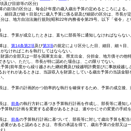
項及び目節等の区分)
算の款項の区分は、毎会計年度の歳入歳出予算の定めるところによる。
目、細目及び細々目並びに歳入予算に係る節及び細節の区分は、市長が
区分は、地方自治法施行規則
(昭和22年内務省令第29号。以下「省令」と
。
)
長は、予算が成立したときは、直ちに部長等に通知しなければならない
算は、
第14条第2項
及び
第3項
の規定により区分した目、細目、細々目、
当がなければこれを執行してはならない。
、財源の全部又は一部を国庫支出金、県支出金、分担金、地方債その他
できない。
ただし、市長が特に認めた場合は、この限りでない。
入予算
(前年度から繰り越された継続費及び繰越明許費並びに事故繰越し
るおそれがあるときは、当該収入を財源としている歳出予算の当該金額
い。
長は、予算の計画的かつ効率的な執行を確保するため、予算の成立後、
長は、
前条
の執行方針に基づき予算執行計画を作成し、部長等に通知し
の予算執行計画を変更する必要があるときは、速やかにその変更の手続
長は、
前条
の予算執行計画に基づいて、部長等に対して歳出予算を配当
、必要があると認めるときは、市長の承認を得て、歳出予算の全部又は
え)