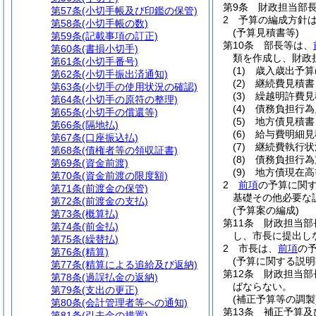
第9条
財政担当部
第57条
(小切手帳及び印鑑の保管)
2
予算の編成方針は
第58条
(小切手帳の数)
(予算見積書等)
第59条
(記載事項の訂正)
第10条
部長等は、
第60条
(書損小切手)
類を作成し、財政
第61条
(小切手番号)
(1)
歳入歳出予算
第62条
(小切手振出済通知)
(2)
継続費見積書
第63条
(小切手の使用状況の確認)
(3)
繰越明許費見
第64条
(小切手の原符の整理)
(4)
債務負担行為
第65条
(小切手の償還等)
(5)
地方債見積書
第66条
(隔地払)
(6)
給与費明細見
第67条
(口座振込払)
(7)
継続費執行状
第68条
(債権者等の領収証書)
(8)
債務負担行為
第69条
(資金前渡)
(9)
地方債現在高
第70条
(資金前渡の限度額)
2
前項
の予算に関
第71条
(前渡金の保管)
基礎その他必要な
第72条
(前渡金の支払)
(予算案の編成)
第73条
(概算払)
第11条
財政担当部
第74条
(前金払)
し、市長に提出し
第75条
(繰替払)
2
市長は、
前項
の
第76条
(精算)
(予算に関する説明
第77条
(精算による追給及び返納)
第12条
財政担当部
第78条
(過誤払金の返納)
ばならない。
第79条
(支出の更正)
(補正予算等の調製
第80条
(会計管理者等への通知)
第13条
補正予算及
第81条
(引去金の措置)