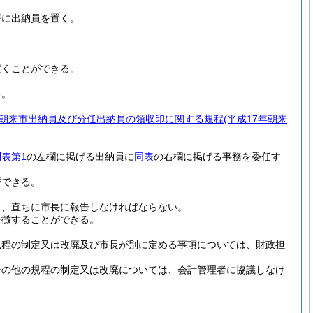
署に出納員を置く。
置くことができる。
る。
朝来市出納員及び分任出納員の領収印に関する規程
(平成17年朝来
別表第1
の左欄に掲げる出納員に
同表
の右欄に掲げる事務を委任す
ができる。
し、直ちに市長に報告しなければならない。
を徴することができる。
規程の制定又は改廃及び市長が別に定める事項については、財政担
その他の規程の制定又は改廃については、会計管理者に協議しなけ