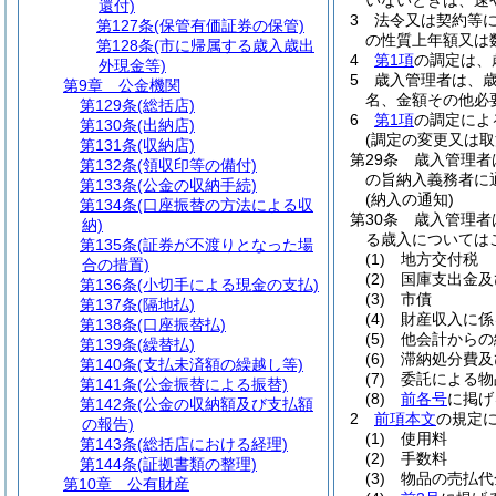
いないときは、速
還付)
3
法令又は契約等
第127条
(保管有価証券の保管)
の性質上年額又は
第128条
(市に帰属する歳入歳出
4
第1項
の調定は、
外現金等)
5
歳入管理者は、
第9章
公金機関
名、金額その他必
第129条
(総括店)
6
第1項
の調定によ
第130条
(出納店)
(調定の変更又は取
第131条
(収納店)
第29条
歳入管理者
第132条
(領収印等の備付)
の旨納入義務者に
第133条
(公金の収納手続)
(納入の通知)
第134条
(口座振替の方法による収
第30条
歳入管理者
納)
る歳入については
第135条
(証券が不渡りとなった場
(1)
地方交付税
合の措置)
(2)
国庫支出金及
第136条
(小切手による現金の支払)
(3)
市債
第137条
(隔地払)
(4)
財産収入に係
第138条
(口座振替払)
(5)
他会計からの
第139条
(繰替払)
(6)
滞納処分費及
第140条
(支払未済額の繰越し等)
(7)
委託による物
第141条
(公金振替による振替)
(8)
前各号
に掲げ
第142条
(公金の収納額及び支払額
2
前項本文
の規定
の報告)
(1)
使用料
第143条
(総括店における経理)
(2)
手数料
第144条
(証拠書類の整理)
(3)
物品の売払代
第10章
公有財産