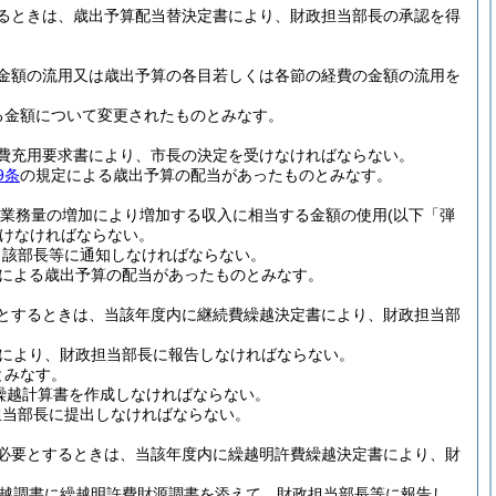
るときは、歳出予算配当替決定書により、財政担当部長の承認を得
金額の流用又は歳出予算の各目若しくは各節の経費の金額の流用を
る金額について変更されたものとみなす。
費充用要求書により、市長の決定を受けなければならない。
9条
の規定による歳出予算の配当があったものとみなす。
該業務量の増加により増加する収入に相当する金額の使用
(以下「弾
けなければならない。
当該部長等に通知しなければならない。
による歳出予算の配当があったものとみなす。
とするときは、当該年度内に継続費繰越決定書により、財政担当部
書により、財政担当部長に報告しなければならない。
とみなす。
繰越計算書を作成しなければならない。
担当部長に提出しなければならない。
必要とするときは、当該年度内に繰越明許費繰越決定書により、財
繰越調書に繰越明許費財源調書を添えて、財政担当部長等に報告し