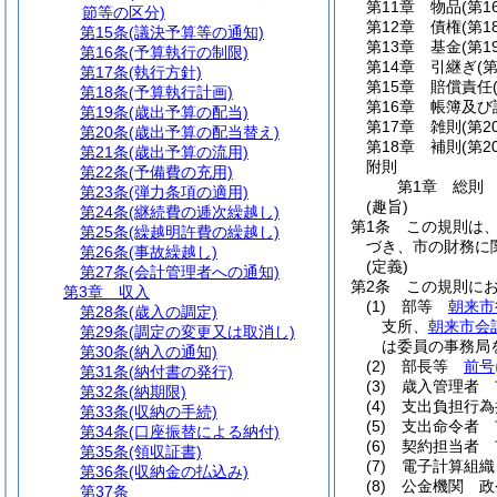
第11章
物品
(第1
節等の区分)
第12章
債権
(第1
第15条
(議決予算等の通知)
第13章
基金
(第1
第16条
(予算執行の制限)
第14章
引継ぎ
(
第17条
(執行方針)
第15章
賠償責任
第18条
(予算執行計画)
第16章
帳簿及び
第19条
(歳出予算の配当)
第17章
雑則
(第2
第20条
(歳出予算の配当替え)
第18章
補則
(第2
第21条
(歳出予算の流用)
附則
第22条
(予備費の充用)
第1章
総則
第23条
(弾力条項の適用)
(趣旨)
第24条
(継続費の逓次繰越し)
第1条
この規則は
第25条
(繰越明許費の繰越し)
づき、市の財務に
第26条
(事故繰越し)
(定義)
第27条
(会計管理者への通知)
第2条
この規則に
第3章
収入
(1)
部等
朝来市
第28条
(歳入の調定)
支所、
朝来市会
第29条
(調定の変更又は取消し)
は委員の事務局
第30条
(納入の通知)
(2)
部長等
前号
第31条
(納付書の発行)
(3)
歳入管理者 
第32条
(納期限)
(4)
支出負担行為
第33条
(収納の手続)
(5)
支出命令者 
第34条
(口座振替による納付)
(6)
契約担当者 
第35条
(領収証書)
(7)
電子計算組織
第36条
(収納金の払込み)
(8)
公金機関 政
第37条