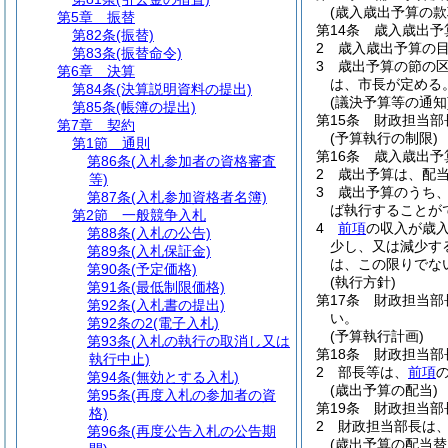
(歳入歳出予算の款
第5章
振替
第14条
歳入歳出予
第82条
(振替)
2
歳入歳出予算の
第83条
(振替命令)
3
歳出予算の節の
第6章
決算
は、市長が定める
第84条
(決算説明資料の提出)
(議決予算等の通知
第85条
(帳簿の提出)
第15条
財政担当部
第7章
契約
(予算執行の制限)
第1節
通則
第16条
歳入歳出予
第86条
(入札参加者の資格審査
2
歳出予算は、配
等)
3
歳出予算のうち
第87条
(入札参加資格者名簿)
ば執行することが
第2節
一般競争入札
4
前項
の収入が歳
第88条
(入札の公告)
少し、又は減少す
第89条
(入札保証金)
は、この限りでな
第90条
(予定価格)
(執行方針)
第91条
(最低制限価格)
第17条
財政担当部
第92条
(入札書の提出)
い。
第92条の2
(電子入札)
(予算執行計画)
第93条
(入札の執行の取消し又は
第18条
財政担当部
執行中止)
2
部長等は、
前項
第94条
(無効とする入札)
(歳出予算の配当)
第95条
(再度入札の参加者の資
第19条
財政担当部
格)
2
財政担当部長は
第96条
(再度公告入札の公告期
(歳出予算の配当替