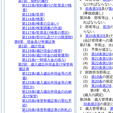
第7節
契約の履行
なければならない
第112条
(契約履行の監督及び検
3
前条第3項
及び
第
査)
(事故繰越し)
第113条
(監督)
第26条
部長等は、
第114条
(検査)
ればならない。
第115条
(検査の立会い)
2
部長等は、
前項
第116条
(検査調書の作成)
らない。
第117条
(監督及び検査の委託)
3
第24条第3項
及び
第118条
(部分払及びその限度額)
(会計管理者への通
第8章
現金及び有価証券
第27条
市長は、次
第1節
歳計現金
(1)
予算が成立し
第119条
(歳計現金の保管)
(2)
第18条第1項
第120条
(歳計現金の繰替運用)
(3)
第21条第1項
第121条
(一時借入金の借入)
(4)
第22条第1項
第2節
歳入歳出外現金及び保管有
(5)
第23条第1項
価証券
2
財政担当部長は
第122条
(歳入歳出外現金等の意
(1)
第19条
の規定
義)
(2)
第20条
の規定
第123条
(歳入歳出外現金等の整
(3)
第24条第2項
理区分)
第3章
収入
第124条
(歳入歳出外現金の出納
(歳入の調定)
及び保管)
第28条
歳入管理者
第125条
(保管有価証券の受払手
30条第2項
の規定
続)
2
歳入管理者は、
第
第126条
(保管有価証券の利札の