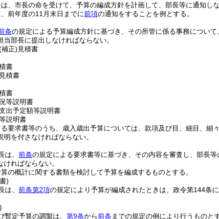
長は、市長の命を受けて、予算の編成方針を計画して、部長等に通知し
、前年度の11月末日までに
前項
の通知をすることを例とする。
前条
の規定による予算編成方針に基づき、その所管に係る事務について
担当部長に提出しなければならない。
(補正)
見積書
積書
見積書
積書
況等説明書
支出予定額等説明書
等説明書
する要求書等のうち、歳入歳出予算については、款項及び目、細目、細
説明を付さなければならない。
長は、
前条
の規定による要求書等に基づき、その内容を審査し、部長等
なければならない。
予算の概計に関する書類を検討して予算を編成するものとする。
書)
長は、
前条第2項
の規定により予算が編成されたときは、政令第144条
)
び暫定予算の調製は、
第9条
から
前条
までの規定の例により行うものと