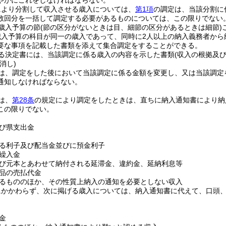
やかにこれをしなければならない。
により分割して収入させる歳入については、
第1項
の調定は、当該分割に
数回分を一括して調定する必要があるものについては、この限りでない
歳入予算の節
(節の区分がないときは目、細節の区分があるときは細節)
歳入予算の科目が同一の歳入であって、同時に2人以上の納入義務者から
要な事項を記載した書類を添えて集合調定をすることができる。
る決定書には、当該調定に係る歳入の内容を示した書類
(収入の根拠及
消し)
は、調定をした後において当該調定に係る金額を変更し、又は当該調定
通知しなければならない。
は、
第28条
の規定により調定をしたときは、直ちに納入通知書により納
この限りでない。
び県支出金
る利子及び配当金並びに預金利子
繰入金
び元本とあわせて納付される延滞金、違約金、延納利息等
品の売払代金
るもののほか、その性質上納入の通知を必要としない収入
にかかわらず、次に掲げる歳入については、納入通知書に代えて、口頭
金