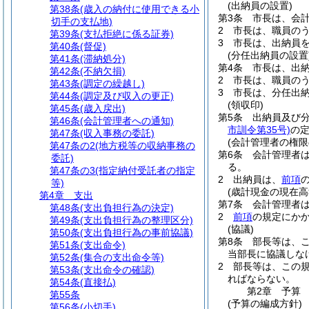
(出納員の設置)
第38条
(歳入の納付に使用できる小
第3条
市長は、会
切手の支払地)
2
市長は、職員の
第39条
(支払拒絶に係る証券)
3
市長は、出納員
第40条
(督促)
(分任出納員の設置
第41条
(滞納処分)
第4条
市長は、出
第42条
(不納欠損)
2
市長は、職員の
第43条
(調定の繰越し)
3
市長は、分任出
第44条
(調定及び収入の更正)
(領収印)
第45条
(歳入戻出)
第5条
出納員及び
第46条
(会計管理者への通知)
市訓令第35号)
の
第47条
(収入事務の委託)
(会計管理者の権限
第47条の2
(地方税等の収納事務の
第6条
会計管理者
委託)
る。
第47条の3
(指定納付受託者の指定
2
出納員は、
前項
等)
(歳計現金の現在高
第4章
支出
第7条
会計管理者
第48条
(支出負担行為の決定)
2
前項
の規定にか
第49条
(支出負担行為の整理区分)
(協議)
第50条
(支出負担行為の事前協議)
第8条
部長等は、
第51条
(支出命令)
当部長に協議しな
第52条
(集合の支出命令等)
2
部長等は、この
第53条
(支出命令の確認)
ればならない。
第54条
(直接払)
第2章
予算
第55条
(予算の編成方針)
第56条
(小切手)