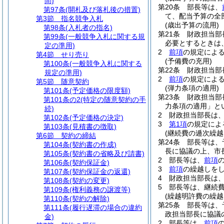
間)
第20条
部長等は、
第97条
(開札及び落札後の措置)
て、配当予算の全
第3節
指名競争入札
(歳出予算の流用)
第98条
(入札者の指名)
第21条
財政担当部
第99条
(一般競争入札に関する規
必要とするときは
定の準用)
2
前項
の規定によ
第4節
せり売り
(予備費の充用)
第100条
(一般競争入札に関する
第22条
財政担当部
規定の準用)
2
前項
の規定によ
第5節
随意契約
(弾力条項の適用)
第101条
(予定価格の限度額)
第23条
財政担当部
第101条の2
(特定の随意契約の手
力条項の適用」と
続)
2
財政担当部長は
第102条
(予定価格の決定)
3
第1項
の規定によ
第103条
(見積書の徴取)
(継続費の逓次繰越
第6節
契約の締結
第24条
部長等は、
第104条
(契約書の作成)
長に協議の上、市
第105条
(契約書の省略及び請書)
2
部長等は、
前項
第106条
(契約保証金)
3
前項
の繰越しを
第107条
(契約保証金の返還)
4
財政担当部長は
第108条
(契約の変更)
5
部長等は、継続
第109条
(権利義務の譲渡等)
(繰越明許費の繰越
第110条
(契約の解除)
第25条
部長等は、
第111条
(履行遅滞の場合の違約
政担当部長に協議
金)
2
部長等は、
前項