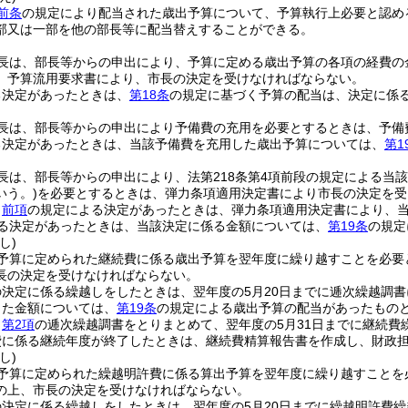
前条
の規定により配当された歳出予算について、予算執行上必要と認め
部又は一部を他の部長等に配当替えすることができる。
長は、部長等からの申出により、予算に定める歳出予算の各項の経費の
、予算流用要求書により、市長の決定を受けなければならない。
る決定があったときは、
第18条
の規定に基づく予算の配当は、決定に係
長は、部長等からの申出により予備費の充用を必要とするときは、予備
る決定があったときは、当該予備費を充用した歳出予算については、
第1
長は、部長等からの申出により、法第218条第4項前段の規定による当
いう。)
を必要とするときは、弾力条項適用決定書により市長の決定を受
、
前項
の規定による決定があったときは、弾力条項適用決定書により、
る決定があったときは、当該決定に係る金額については、
第19条
の規定
し)
予算に定められた継続費に係る歳出予算を翌年度に繰り越すことを必要
長の決定を受けなければならない。
の決定に係る繰越しをしたときは、翌年度の5月20日までに逓次繰越調
した金額については、
第19条
の規定による歳出予算の配当があったもの
、
第2項
の逓次繰越調書をとりまとめて、翌年度の5月31日までに継続費
費に係る継続年度が終了したときは、継続費精算報告書を作成し、財政
し)
予算に定められた繰越明許費に係る算出予算を翌年度に繰り越すことを
の上、市長の決定を受けなければならない。
の決定に係る繰越しをしたときは、翌年度の5月20日までに繰越明許費