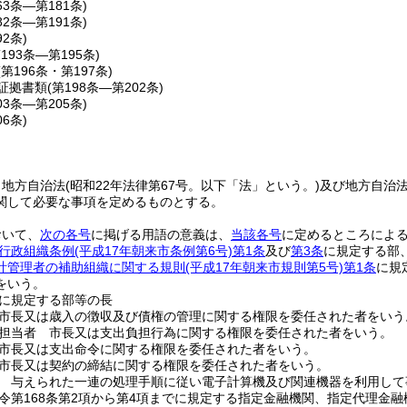
63条―第181条)
82条―第191条)
92条)
第193条―第195条)
(第196条・第197条)
証拠書類
(第198条―第202条)
03条―第205条)
06条)
、地方自治法
(昭和22年法律第67号。以下「法」という。)
及び地方自治
関して必要な事項を定めるものとする。
おいて、
次の各号
に掲げる用語の意義は、
当該各号
に定めるところによ
行政組織条例
(平成17年朝来市条例第6号)
第1条
及び
第3条
に規定する部
計管理者の補助組織に関する規則
(平成17年朝来市規則第5号)
第1条
に規
をいう。
に規定する部等の長
市長又は歳入の徴収及び債権の管理に関する権限を委任された者をいう
担当者 市長又は支出負担行為に関する権限を委任された者をいう。
市長又は支出命令に関する権限を委任された者をいう。
市長又は契約の締結に関する権限を委任された者をいう。
 与えられた一連の処理手順に従い電子計算機及び関連機器を利用して
令第168条第2項から第4項までに規定する指定金融機関、指定代理金