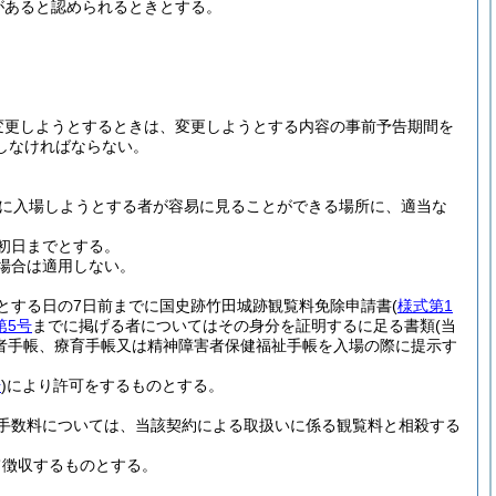
があると認められるときとする。
変更しようとするときは、変更しようとする内容の事前予告期間を
しなければならない。
に入場しようとする者が容易に見ることができる場所に、適当な
初日までとする。
場合は適用しない。
とする日の7日前までに国史跡竹田城跡観覧料免除申請書
(
様式第1
第5号
までに掲げる者についてはその身分を証明するに足る書類
(当
者手帳、療育手帳又は精神障害者保健福祉手帳を入場の際に提示す
号
)
により許可をするものとする。
手数料については、当該契約による取扱いに係る観覧料と相殺する
て徴収するものとする。