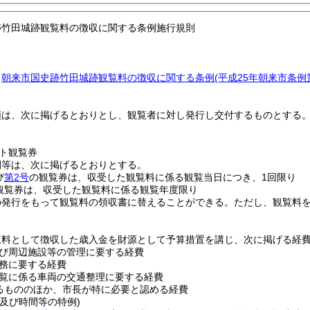
跡竹田城跡観覧料の徴収に関する条例施行規則
、
朝来市国史跡竹田城跡観覧料の徴収に関する条例
(平成25年朝来市条
類は、次に掲げるとおりとし、観覧者に対し発行し交付するものとする
ト観覧券
間等は、次に掲げるとおりとする。
び
第2号
の観覧券は、収受した観覧料に係る観覧当日につき、1回限り
観覧券は、収受した観覧料に係る観覧年度限り
の発行をもって観覧料の領収書に替えることができる。
ただし、観覧料
覧料として徴収した歳入金を財源として予算措置を講じ、次に掲げる経
び周辺施設等の管理に要する経費
務に要する経費
覧に係る車両の交通整理に要する経費
るもののほか、市長が特に必要と認める経費
及び時間等の特例)