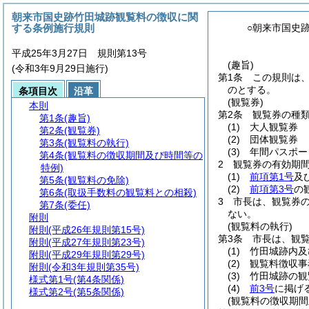
朝来市国史跡竹田城跡観覧料の徴収に関
する条例施行規則
○朝来市国史
平成25年3月27日 規則第13号
(趣旨)
(令和3年9月29日施行)
第1条
この規則は
のとする。
条項目次
沿革
(観覧券)
本則
第2条
観覧券の種
第1条
(趣旨)
(1)
大人観覧券
第2条
(観覧券)
(2)
団体観覧券
第3条
(観覧料の執行)
(3)
年間パスポー
第4条
(観覧料の徴収期間及び時間等の
2
観覧券の有効期
特例)
(1)
前項第1号
及
第5条
(観覧料の免除)
(2)
前項第3号
の
第6条
(取扱手数料の観覧料との相殺)
3
市長は、観覧券
第7条
(委任)
ない。
附則
(観覧料の執行)
附則
(平成26年規則第15号)
第3条
市長は、観
附則
(平成27年規則第23号)
(1)
竹田城跡内及
附則
(平成29年規則第29号)
(2)
観覧料徴収事
附則
(令和3年規則第35号)
(3)
竹田城跡の観
様式第1号
(第4条関係)
(4)
前3号
に掲げ
様式第2号
(第5条関係)
(観覧料の徴収期間