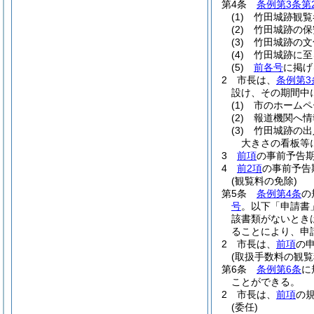
第4条
条例第3条第
(1)
竹田城跡観覧
(2)
竹田城跡の保
(3)
竹田城跡の文
(4)
竹田城跡に至
(5)
前各号
に掲げ
2
市長は、
条例第3
設け、その期間中
(1)
市のホームペ
(2)
報道機関へ情
(3)
竹田城跡の出
大きさの看板等
3
前項
の事前予告
4
前2項
の事前予告
(観覧料の免除)
第5条
条例第4条
の
号
。以下「申請書
該書類がないとき
ることにより、申
2
市長は、
前項
の
(取扱手数料の観覧
第6条
条例第6条
に
ことができる。
2
市長は、
前項
の
(委任)