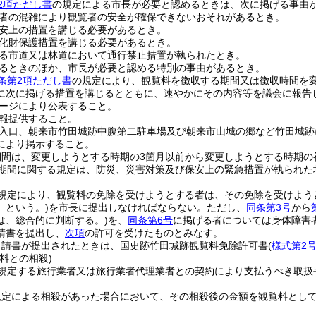
2項ただし書
の規定による市長が必要と認めるときは、次に掲げる事由
者の混雑により観覧者の安全が確保できないおそれがあるとき。
安上の措置を講じる必要があるとき。
化財保護措置を講じる必要があるとき。
る市道又は林道において通行禁止措置が執られたとき。
るときのほか、市長が必要と認める特別の事由があるとき。
条第2項ただし書
の規定により、観覧料を徴収する期間又は徴収時間を
に次に掲げる措置を講じるとともに、速やかにその内容等を議会に報告
ージにより公表すること。
報提供すること。
入口、朝来市竹田城跡中腹第二駐車場及び朝来市山城の郷など竹田城跡
により掲示すること。
期間は、変更しようとする時期の3箇月以前から変更しようとする時期の
期間に関する規定は、防災、災害対策及び保安上の緊急措置が執られた
規定により、観覧料の免除を受けようとする者は、その免除を受けよう
」という。)
を市長に提出しなければならない。
ただし、
同条第3号
から
は、総合的に判断する。)
を、
同条第6号
に掲げる者については身体障害
請書を提出し、
次項
の許可を受けたものとみなす。
申請書が提出されたときは、国史跡竹田城跡観覧料免除許可書
(
様式第2
料との相殺)
規定する旅行業者又は旅行業者代理業者との契約により支払うべき取扱
規定による相殺があった場合において、その相殺後の金額を観覧料とし