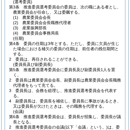
(選考委員)
第3条
推進委員選考委員会の委員は、次の職にある者とし、
農業委員会が任命し、又は委嘱する。
(1)
農業委員会会長
(2)
農業委員会会長職務代理者
(3)
産業振興部長
(4)
農業委員会事務局長
(任期)
第4条
委員の任期は3年とする。
ただし、委員に欠員が生じ
た場合における補欠の委員の任期は、前任者の残任期間と
する。
2
委員は、再任されることができる。
(委員長及び副委員長)
第5条
推進委員選考委員会に委員長及び副委員長1人を置
く。
2
委員長は農業委員会会長、副委員長は農業委員会会長職務
代理者をもって充てる。
3
委員長は、会務を総理し、推進委員選考委員会を代表す
る。
4
副委員長は、委員長を補佐し、委員長に事故があるとき、
又は委員長が欠けたときは、その職務を代理する。
(会議)
第6条
推進委員選考委員会は、委員長が招集し、委員長が議
長となる。
2
推進委員選考委員会の会議
(以下「会議」という。)
は、委