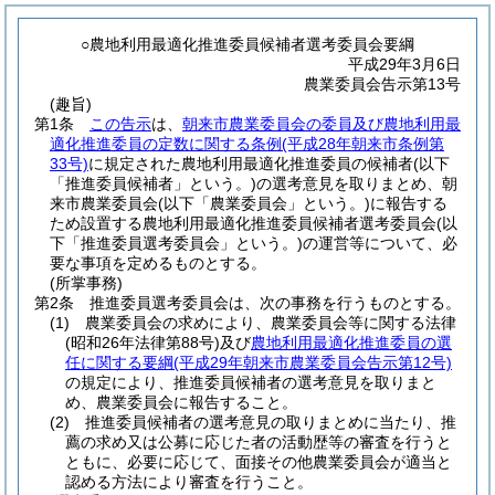
○農地利用最適化推進委員候補者選考委員会要綱
平成29年3月6日
農業委員会告示第13号
(趣旨)
第1条
この告示
は、
朝来市農業委員会の委員及び農地利用最
適化推進委員の定数に関する条例
(平成28年朝来市条例第
33号)
に規定された農地利用最適化推進委員の候補者
(以下
「推進委員候補者」という。)
の選考意見を取りまとめ、朝
来市農業委員会
(以下「農業委員会」という。)
に報告する
ため設置する農地利用最適化推進委員候補者選考委員会
(以
下「推進委員選考委員会」という。)
の運営等について、必
要な事項を定めるものとする。
(所掌事務)
第2条
推進委員選考委員会は、次の事務を行うものとする。
(1)
農業委員会の求めにより、農業委員会等に関する法律
(昭和26年法律第88号)
及び
農地利用最適化推進委員の選
任に関する要綱
(平成29年朝来市農業委員会告示第12号)
の規定により、推進委員候補者の選考意見を取りまと
め、農業委員会に報告すること。
(2)
推進委員候補者の選考意見の取りまとめに当たり、推
薦の求め又は公募に応じた者の活動歴等の審査を行うと
ともに、必要に応じて、面接その他農業委員会が適当と
認める方法により審査を行うこと。