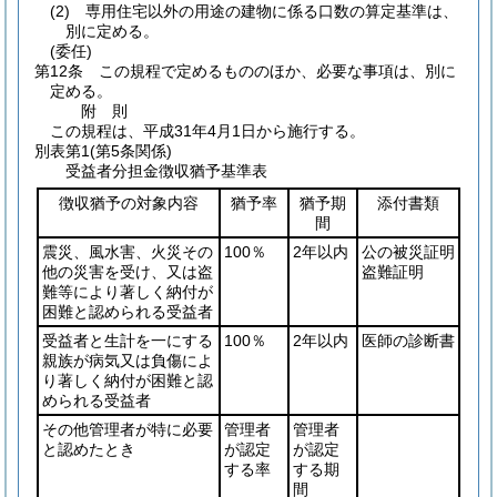
(2)
専用住宅以外の用途の建物に係る口数の算定基準は、
別に定める。
(委任)
第12条
この規程で定めるもののほか、必要な事項は、別に
定める。
附
則
この規程は、平成31年4月1日から施行する。
別表第1
(第5条関係)
受益者分担金徴収猶予基準表
徴収猶予の対象内容
猶予率
猶予期
添付書類
間
震災、風水害、火災その
100％
2年以内
公の被災証明
他の災害を受け、又は盗
盗難証明
難等により著しく納付が
困難と認められる受益者
受益者と生計を一にする
100％
2年以内
医師の診断書
親族が病気又は負傷によ
り著しく納付が困難と認
められる受益者
その他管理者が特に必要
管理者
管理者
と認めたとき
が認定
が認定
する率
する期
間