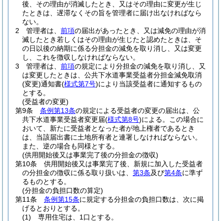
後、その理由が消滅したとき、又はその理由に変更が生じ
たときは、遅滞なくその旨を管理者に届け出なければなら
ない。
2
管理者は、
前項
の届出があったとき、又は減免の理由が消
滅したとき若しくはその理由が生じたと認めたときは、そ
の日以後の納期に係る分担金の減免を取り消し、又は変更
し、これを徴収しなければならない。
3
管理者は、
前項
の規定により分担金の減免を取り消し、又
は変更したときは、公共下水道事業受益者分担金減免取消
(変更)
通知書
(
様式第7号
)
により当該受益者に通知するもの
とする。
(受益者の変更)
第9条
条例第13条
の規定による受益者の変更の届出は、公
共下水道事業受益者変更届
(
様式第8号
)
による。
この場合に
おいて、新たに受益者となった者が地上権者であるとき
は、当該届出書に土地所有者と連署しなければならない。
また、逆の場合も同様とする。
(供用開始後又は事業完了後の分担金の徴収)
第10条
供用開始後又は事業完了後、新規に加入した受益者
の分担金の徴収に係る取り扱いは、
第3条
及び
第4条
に準ず
るものとする。
(分担金の負担口数の算定)
第11条
条例第15条
に規定する分担金の負担口数は、次に掲
げるとおりとする。
(1)
専用住宅は、1口とする。