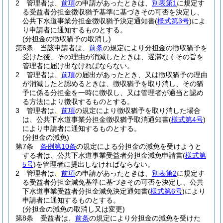
2
管理者は、
前項
の申請があったときは、
別表第1
に規定す
る受益者分担金徴収猶予基準に基づきその可否を決定し、
公共下水道事業分担金徴収猶予決定通知書
(
様式第3号
)
によ
り申請者に通知するものとする。
(分担金の徴収猶予の取消し)
第6条
当該申請者は、
前条
の規定により分担金の徴収猶予を
受けた後、その理由が消滅したときは、遅滞なくその旨を
管理者に届け出なければならない。
2
管理者は、
前項
の届出があったとき、又は徴収猶予の理由
が消滅したと認めるときは、徴収猶予を取り消し、その猶
予に係る分担金を一時に徴収し、又は管理者が適当と認め
る方法により徴収するものとする。
3
管理者は、
前項
の規定により徴収猶予を取り消した場合
は、公共下水道事業分担金徴収猶予取消通知書
(
様式第4号
)
により申請者に通知するものとする。
(分担金の減免)
第7条
条例第10条
の規定による分担金の減免を受けようと
する者は、公共下水道事業受益者分担金減免申請書
(
様式第
5号
)
を管理者に提出しなければならない。
2
管理者は、
前項
の申請があったときは、
別表第2
に規定す
る受益者分担金減免基準に基づきその可否を決定し、公共
下水道事業受益者分担金減免決定通知書
(
様式第6号
)
により
申請者に通知するものとする。
(分担金の減免の取消し又は変更)
第8条
受益者は、
前条
の規定により分担金の減免を受けた