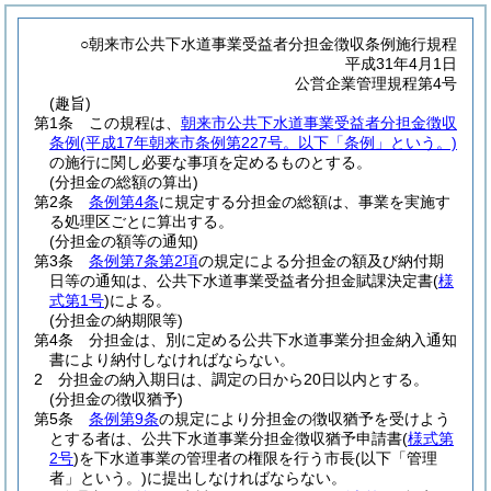
○朝来市公共下水道事業受益者分担金徴収条例施行規程
平成31年4月1日
公営企業管理規程第4号
(趣旨)
第1条
この規程は、
朝来市公共下水道事業受益者分担金徴収
条例
(平成17年朝来市条例第227号。以下「条例」という。)
の施行に関し必要な事項を定めるものとする。
(分担金の総額の算出)
第2条
条例第4条
に規定する分担金の総額は、事業を実施す
る処理区ごとに算出する。
(分担金の額等の通知)
第3条
条例第7条第2項
の規定による分担金の額及び納付期
日等の通知は、公共下水道事業受益者分担金賦課決定書
(
様
式第1号
)
による。
(分担金の納期限等)
第4条
分担金は、別に定める公共下水道事業分担金納入通知
書により納付しなければならない。
2
分担金の納入期日は、調定の日から20日以内とする。
(分担金の徴収猶予)
第5条
条例第9条
の規定により分担金の徴収猶予を受けよう
とする者は、公共下水道事業分担金徴収猶予申請書
(
様式第
2号
)
を下水道事業の管理者の権限を行う市長
(以下「管理
者」という。)
に提出しなければならない。