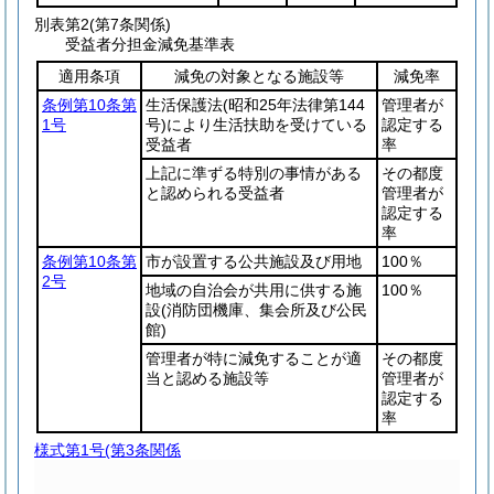
別表第2
(第7条関係)
受益者分担金減免基準表
適用条項
減免の対象となる施設等
減免率
条例第10条第
生活保護法
(昭和25年法律第144
管理者が
1号
号)
により生活扶助を受けている
認定する
受益者
率
上記に準ずる特別の事情がある
その都度
と認められる受益者
管理者が
認定する
率
条例第10条第
市が設置する公共施設及び用地
100％
2号
地域の自治会が共用に供する施
100％
設
(消防団機庫、集会所及び公民
館)
管理者が特に減免することが適
その都度
当と認める施設等
管理者が
認定する
率
様式第1号
(第3条関係