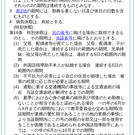
けようとする病気休暇の期間の間が7日に満たないときは、
それらの2の期間は連続するものとみなす。
3
前2項
の期間には、勤務を要しない日及び休日の日数を含
むものとする。
4
病気休暇は、有給とする。
(特別休暇)
第16条
特別休暇は、
次の各号
に掲げる場合に取得できるも
のとし、その期間は、
当該各号
に掲げるとおりとする。
(1)
父母、配偶者等が死亡した場合 父母、配偶者、子が
死亡した場合は、連続する10日の範囲内の期間。兄弟姉
妹、祖父母が死亡した場合は、連続する5日の範囲内の期
間
(2)
外国語指導助手本人が結婚する場合 連続する5日の
範囲内の期間
(3)
不可抗力の災害により自己の住居が損壊した場合 被
害の程度に応じ市が必要と認める期間
(4)
通勤に要する交通機関の事故等による交通途絶の場
合 当該交通途絶が解消するまでの期間
(5)
夏季における心身の健康の維持及び増進のため勤務し
ないことが相当であると認められる場合 一の年の6月か
ら9月までの期間内において教育委員会が定める期間
(当
該期間が業務の繁忙期であることその他の業務の事情に
より当該期間内にこの号の休暇の全部又は一部を使用す
ることが困難であると認められる外国語指導助手にあっ
ては、一の年の6月から10月までの期間)