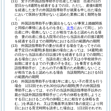
(11)
女子の外国語指導助手が出産した場合 出産の日の
翌日から8週間を経過するまでの日。
ただし、産後6週間
を経過した女子の外国語指導助手が就業を申し出た場合
において医師が支障がないと認めた業務に就く期間を除
く。
(12)
外国語指導助手が妻
(届出をしないが事実上婚姻関係
と同様の事情にあるものを含む。
次号
において同じ。)
の
出産に伴い勤務しないことが相当であると認められる場
合 妻の出産に係る入院等の日から当該出産の日後2週間
を経過する日までの期間内における2日の範囲内の期間
(13)
外国語指導助手の妻が出産する場合であってその出
産予定日の6週間
(多胎妊娠の場合にあっては、14週間)
前
の日から当該出産の日以後1年を経過する日までの期間に
ある場合において、当該出産に係る子又は小学校就学の
始期に達するまでの子
(妻の子を含む。)
を養育する外国
語指導助手が、これらの子の養育のため勤務しないこと
が相当であると認められる場合 当該期間内における5日
の範囲内の期間
(14)
外国語指導助手が生後1年に達しない子の育児を行う
場合 1日2回それぞれ30分以内の期間
(男子の外国語指
導助手にあっては、その子の当該外国語指導助手以外の
親が当該外国語指導助手がこの号の休暇を使用しようと
する日におけるこの号の休暇
(これに相当する休暇を含
む。)
を承認され、又は労働基準法第67条の規定により同
日における育児時間を請求した場合は、1日2回それぞれ