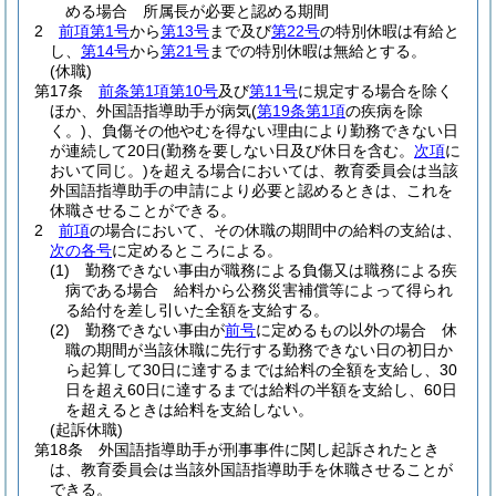
める場合 所属長が必要と認める期間
2
前項第1号
から
第13号
まで及び
第22号
の特別休暇は有給と
し、
第14号
から
第21号
までの特別休暇は無給とする。
(休職)
第17条
前条第1項第10号
及び
第11号
に規定する場合を除く
ほか、外国語指導助手が病気
(
第19条第1項
の疾病を除
く。)
、負傷その他やむを得ない理由により勤務できない日
が連続して20日
(勤務を要しない日及び休日を含む。
次項
に
おいて同じ。)
を超える場合においては、教育委員会は当該
外国語指導助手の申請により必要と認めるときは、これを
休職させることができる。
2
前項
の場合において、その休職の期間中の給料の支給は、
次の各号
に定めるところによる。
(1)
勤務できない事由が職務による負傷又は職務による疾
病である場合 給料から公務災害補償等によって得られ
る給付を差し引いた全額を支給する。
(2)
勤務できない事由が
前号
に定めるもの以外の場合 休
職の期間が当該休職に先行する勤務できない日の初日か
ら起算して30日に達するまでは給料の全額を支給し、30
日を超え60日に達するまでは給料の半額を支給し、60日
を超えるときは給料を支給しない。
(起訴休職)
第18条
外国語指導助手が刑事事件に関し起訴されたとき
は、教育委員会は当該外国語指導助手を休職させることが
できる。