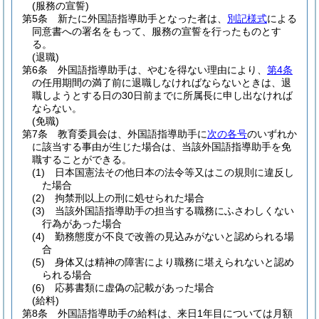
(服務の宣誓)
第5条
新たに外国語指導助手となった者は、
別記様式
による
同意書への署名をもって、服務の宣誓を行ったものとす
る。
(退職)
第6条
外国語指導助手は、やむを得ない理由により、
第4条
の任用期間の満了前に退職しなければならないときは、退
職しようとする日の30日前までに所属長に申し出なければ
ならない。
(免職)
第7条
教育委員会は、外国語指導助手に
次の各号
のいずれか
に該当する事由が生じた場合は、当該外国語指導助手を免
職することができる。
(1)
日本国憲法その他日本の法令等又はこの規則に違反し
た場合
(2)
拘禁刑以上の刑に処せられた場合
(3)
当該外国語指導助手の担当する職務にふさわしくない
行為があった場合
(4)
勤務態度が不良で改善の見込みがないと認められる場
合
(5)
身体又は精神の障害により職務に堪えられないと認め
られる場合
(6)
応募書類に虚偽の記載があった場合
(給料)
第8条
外国語指導助手の給料は、来日1年目については月額