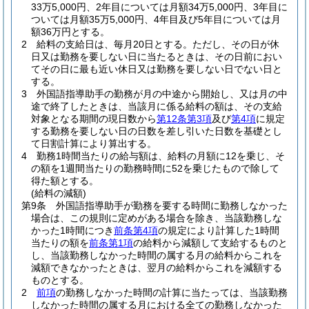
33万5,000円、2年目については月額34万5,000円、3年目に
ついては月額35万5,000円、4年目及び5年目については月
額36万円とする。
2
給料の支給日は、毎月20日とする。
ただし、その日が休
日又は勤務を要しない日に当たるときは、その日前におい
てその日に最も近い休日又は勤務を要しない日でない日と
する。
3
外国語指導助手の勤務が月の中途から開始し、又は月の中
途で終了したときは、当該月に係る給料の額は、その支給
対象となる期間の現日数から
第12条第3項
及び
第4項
に規定
する勤務を要しない日の日数を差し引いた日数を基礎とし
て日割計算により算出する。
4
勤務1時間当たりの給与額は、給料の月額に12を乗じ、そ
の額を1週間当たりの勤務時間に52を乗じたもので除して
得た額とする。
(給料の減額)
第9条
外国語指導助手が勤務を要する時間に勤務しなかった
場合は、この規則に定めがある場合を除き、当該勤務しな
かった1時間につき
前条第4項
の規定により計算した1時間
当たりの額を
前条第1項
の給料から減額して支給するものと
し、当該勤務しなかった時間の属する月の給料からこれを
減額できなかったときは、翌月の給料からこれを減額する
ものとする。
2
前項
の勤務しなかった時間の計算に当たっては、当該勤務
しなかった時間の属する月における全ての勤務しなかった