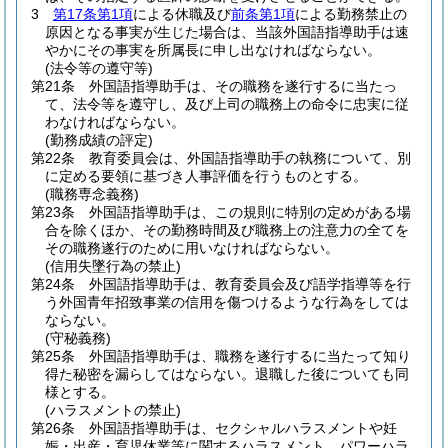
3
第17条第1項
による休職及び
前条第1項
による勤務禁止の
原因となる事実が生じた場合は、当該外国語指導助手は速
やかにその事実を所属長に申し出なければならない。
(法令等の遵守等)
第21条
外国語指導助手は、その職務を遂行するに当たっ
て、法令等を遵守し、及び上司の職務上の命令に忠実に従
わなければならない。
(勤務成績の評定)
第22条
教育委員会は、外国語指導助手の執務について、別
に定める要領に基づき人事評価を行うものとする。
(職務専念義務)
第23条
外国語指導助手は、この規則に特別の定めがある場
合を除くほか、その勤務時間及び職務上の注意力の全てを
その職務遂行のために用いなければならない。
(信用失墜行為の禁止)
第24条
外国語指導助手は、教育委員会及び語学指導等を行
う外国青年招致事業の信用を傷つけるような行為をしては
ならない。
(守秘義務)
第25条
外国語指導助手は、職務を遂行するに当たって知り
得た秘密を漏らしてはならない。
退職した後についても同
様とする。
(ハラスメントの禁止)
第26条
外国語指導助手は、セクシャルハラスメントや妊
娠・出産・育児休業等に関するハラスメント、パワーハラ