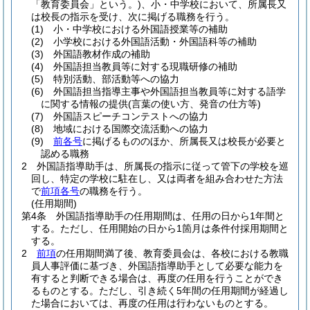
「教育委員会」という。)
、小・中学校において、所属長又
は校長の指示を受け、次に掲げる職務を行う。
(1)
小・中学校における外国語授業等の補助
(2)
小学校における外国語活動・外国語科等の補助
(3)
外国語教材作成の補助
(4)
外国語担当教員等に対する現職研修の補助
(5)
特別活動、部活動等への協力
(6)
外国語担当指導主事や外国語担当教員等に対する語学
に関する情報の提供
(言葉の使い方、発音の仕方等)
(7)
外国語スピーチコンテストへの協力
(8)
地域における国際交流活動への協力
(9)
前各号
に掲げるもののほか、所属長又は校長が必要と
認める職務
2
外国語指導助手は、所属長の指示に従って管下の学校を巡
回し、特定の学校に駐在し、又は両者を組み合わせた方法
で
前項各号
の職務を行う。
(任用期間)
第4条
外国語指導助手の任用期間は、任用の日から1年間と
する。
ただし、任用開始の日から1箇月は条件付採用期間と
する。
2
前項
の任用期間満了後、教育委員会は、各校における教職
員人事評価に基づき、外国語指導助手として必要な能力を
有すると判断できる場合は、再度の任用を行うことができ
るものとする。
ただし、引き続く5年間の任用期間が経過し
た場合においては、再度の任用は行わないものとする。