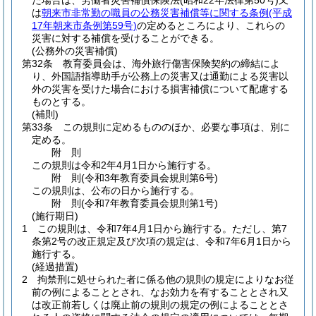
た場合は、労働者災害補償保険法
(昭和22年法律第50号)
又
は
朝来市非常勤の職員の公務災害補償等に関する条例
(平成
17年朝来市条例第59号)
の定めるところにより、これらの
災害に対する補償を受けることができる。
(公務外の災害補償)
第32条
教育委員会は、海外旅行傷害保険契約の締結によ
り、外国語指導助手が公務上の災害又は通勤による災害以
外の災害を受けた場合における損害補償について配慮する
ものとする。
(補則)
第33条
この規則に定めるもののほか、必要な事項は、別に
定める。
附
則
この規則は令和2年4月1日から施行する。
附
則
(令和3年
教育委員会規則第6号)
この規則は、公布の日から施行する。
附
則
(令和7年
教育委員会規則第1号)
(施行期日)
1
この規則は、令和7年4月1日から施行する。
ただし、第7
条第2号の改正規定及び次項の規定は、令和7年6月1日から
施行する。
(経過措置)
2
拘禁刑に処せられた者に係る他の規則の規定によりなお従
前の例によることとされ、なお効力を有することとされ又
は改正前若しくは廃止前の規則の規定の例によることとさ