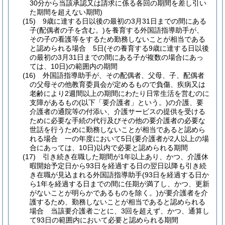
30分から当該承認又は請求に係る各回の期間を差し引い
た期間を超えない期間)
(15)
9歳に達する日以後の最初の3月31日までの間にある
子
(配偶者の子を含む。)
を養育する外国語指導助手が、
その子の看護等をするため勤務しないことが相当である
と認められる場合 5日
(その養育する9歳に達する日以後
の最初の3月31日までの間にある子が複数の場合にあっ
ては、10日)
の範囲内の期間
(16)
外国語指導助手が、その配偶者、父母、子、配偶者
の父母その他教育委員会が定めるもので負傷、疾病又は
老齢により2週間以上の期間にわたり日常生活を営むのに
支障があるもの
(以下「要介護者」という。)
の介護、要
介護者の通院等の付添い、介護サービスの提供を受ける
ために必要な手続の代行及びその他の要介護者の必要な
世話を行うために勤務しないことが相当であると認めら
れる場合 一の年度において5日
(要介護者が2人以上の場
合にあっては、10日)
以内で必要と認められる期間
(17)
引き続き在職した期間が1年以上あり、かつ、介護休
暇開始予定日から93日を経過する日の翌日以降も引き続
き在職が見込まれる外国語指導助手
(93日を経過する日か
ら1年を経過する日までの間に任期が満了し、かつ、更新
がないことが明らかであるものを除く。)
が要介護者を介
護するため、勤務しないことが相当であると認められる
場合 当該要介護者ごとに、3回を超えず、かつ、通算し
て93日の範囲内において必要と認められる期間