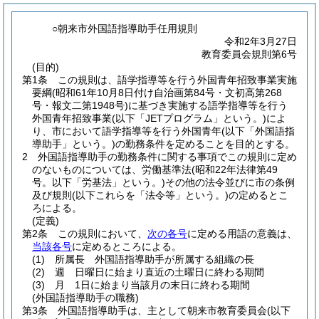
○朝来市外国語指導助手任用規則
令和2年3月27日
教育委員会規則第6号
(目的)
第1条
この規則は、語学指導等を行う外国青年招致事業実施
要綱
(昭和61年10月8日付け自治画第84号・文初高第268
号・報文二第1948号)
に基づき実施する語学指導等を行う
外国青年招致事業
(以下「JETプログラム」という。)
によ
り、市において語学指導等を行う外国青年
(以下「外国語指
導助手」という。)
の勤務条件を定めることを目的とする。
2
外国語指導助手の勤務条件に関する事項でこの規則に定め
のないものについては、労働基準法
(昭和22年法律第49
号。以下「労基法」という。)
その他の法令並びに市の条例
及び規則
(以下これらを「法令等」という。)
の定めるとこ
ろによる。
(定義)
第2条
この規則において、
次の各号
に定める用語の意義は、
当該各号
に定めるところによる。
(1)
所属長 外国語指導助手が所属する組織の長
(2)
週 日曜日に始まり直近の土曜日に終わる期間
(3)
月 1日に始まり当該月の末日に終わる期間
(外国語指導助手の職務)
第3条
外国語指導助手は、主として朝来市教育委員会
(以下