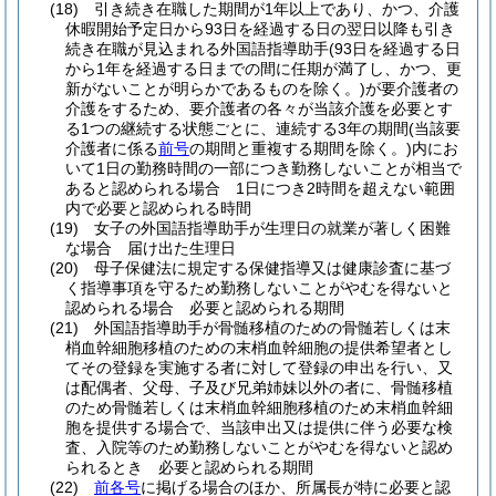
(18)
引き続き在職した期間が1年以上であり、かつ、介護
休暇開始予定日から93日を経過する日の翌日以降も引き
続き在職が見込まれる外国語指導助手
(93日を経過する日
から1年を経過する日までの間に任期が満了し、かつ、更
新がないことが明らかであるものを除く。)
が要介護者の
介護をするため、要介護者の各々が当該介護を必要とす
る1つの継続する状態ごとに、連続する3年の期間
(当該要
介護者に係る
前号
の期間と重複する期間を除く。)
内にお
いて1日の勤務時間の一部につき勤務しないことが相当で
あると認められる場合 1日につき2時間を超えない範囲
内で必要と認められる時間
(19)
女子の外国語指導助手が生理日の就業が著しく困難
な場合 届け出た生理日
(20)
母子保健法に規定する保健指導又は健康診査に基づ
く指導事項を守るため勤務しないことがやむを得ないと
認められる場合 必要と認められる期間
(21)
外国語指導助手が骨髄移植のための骨髄若しくは末
梢血幹細胞移植のための末梢血幹細胞の提供希望者とし
てその登録を実施する者に対して登録の申出を行い、又
は配偶者、父母、子及び兄弟姉妹以外の者に、骨髄移植
のため骨髄若しくは末梢血幹細胞移植のため末梢血幹細
胞を提供する場合で、当該申出又は提供に伴う必要な検
査、入院等のため勤務しないことがやむを得ないと認め
られるとき 必要と認められる期間
(22)
前各号
に掲げる場合のほか、所属長が特に必要と認