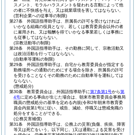
スメント、モラルハラスメントを疑われる言動によって他
の者に不快感を与え、又は就業環境を害してはならない。
(営利企業への従事等の制限)
第27条
外国語指導助手は、所属長の許可を受けなければ、
いかなる組織の役員となり、若しくは教育委員会以外の者
に雇用され、又は報酬を得ていかなる事業若しくは事務に
も従事してはならない。
(宗教活動等の制限)
第28条
外国語指導助手は、その勤務に関して、宗教活動又
は政治活動を行ってはならない。
(自動車等運転の制限)
第29条
外国語指導助手は、自宅から教育委員会が指定する
勤務場所への通勤のためにする場合を除き、所属長の許可
を受けることなくその勤務のために自動車等を運転しては
ならない。
(懲戒処分)
第30条
教育委員会は、外国語指導助手に
第7条第1号
から
第
4号
に定める事由が生じた場合は、朝来市教育委員会事務局
職員の懲戒処分の基準を定める内規
(令和2年朝来市教育委
員会内規第1号)
に従い、戒告、減給、停職又は懲戒免職の
処分をすることができる。
(公務災害補償)
第31条
外国語指導助手は、公務上の災害
(負傷、疾病、障害
等又は死亡をいう。以下同じ。)
又は通勤による災害を受け