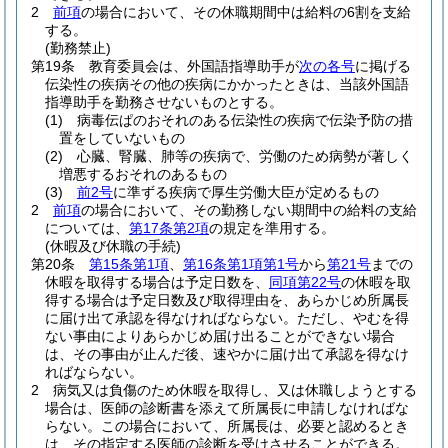
2
前項
の場合において、その休職期間中は給料の6割を支給
する。
(勤務禁止)
第19条
教育委員会は、外国語指導助手が
次の各号
に掲げる
伝染性の疾病その他の疾病にかかったときは、当該外国語
指導助手を勤務させないものとする。
(1)
病毒伝ぱのおそれのある伝染性の疾病で伝染予防の措
置をしていないもの
(2)
心臓、腎臓、肺等の疾病で、労働のため病勢が著しく
増悪するおそれのあるもの
(3)
前2号
に準ずる疾病で厚生労働大臣が定めるもの
2
前項
の場合において、その勤務しない期間中の給料の支給
については、
第17条第2項
の規定を準用する。
(休暇及び休職の手続)
第20条
第15条第1項
、
第16条第1項第1号
から
第21号
までの
休暇を取得する場合は予定日数を、
同項第22号
の休暇を取
得する場合は予定日数及び取得理由を、あらかじめ所属長
に届け出て承認を得なければならない。
ただし、やむを得
ない事由によりあらかじめ届け出ることができない場合
は、その事由が止んだ後、速やかに届け出て承認を得なけ
ればならない。
2
病気又は負傷のため休暇を取得し、又は休職しようとする
場合は、医師の診断書を添えて所属長に申請しなければな
らない。
この場合において、所属長は、必要と認めるとき
は、その指定する医師の診断を受けさせることができる。