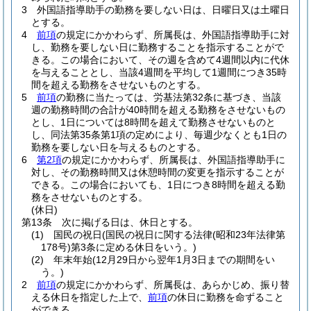
3
外国語指導助手の勤務を要しない日は、日曜日又は土曜日
とする。
4
前項
の規定にかかわらず、所属長は、外国語指導助手に対
し、勤務を要しない日に勤務することを指示することがで
きる。
この場合において、その週を含めて4週間以内に代休
を与えることとし、当該4週間を平均して1週間につき35時
間を超える勤務をさせないものとする。
5
前項
の勤務に当たっては、労基法第32条に基づき、当該
週の勤務時間の合計が40時間を超える勤務をさせないもの
とし、1日については8時間を超えて勤務させないものと
し、同法第35条第1項の定めにより、毎週少なくとも1日の
勤務を要しない日を与えるものとする。
6
第2項
の規定にかかわらず、所属長は、外国語指導助手に
対し、その勤務時間又は休憩時間の変更を指示することが
できる。
この場合においても、1日につき8時間を超える勤
務をさせないものとする。
(休日)
第13条
次に掲げる日は、休日とする。
(1)
国民の祝日
(国民の祝日に関する法律
(昭和23年法律第
178号)
第3条に定める休日をいう。)
(2)
年末年始
(12月29日から翌年1月3日までの期間をい
う。)
2
前項
の規定にかかわらず、所属長は、あらかじめ、振り替
える休日を指定した上で、
前項
の休日に勤務を命ずること
ができる。