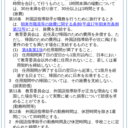
時間を合計して行うものとし、1時間未満の端数について
は、30分未満を切り捨て、30分以上は1時間とする。
(旅費)
第10条
外国語指導助手が職務を行うために旅行するとき
は、
朝来市職員等の旅費に関する条例
(平成17年朝来市条例
第72号)
により、旅費を支給する。
2
教育委員会は、赴任及び帰国のための費用を弁償する。
た
だし、帰国のための費用は、外国語指導助手が次に掲げる
要件の全てを満たす場合に支給するものとする。
(1)
第4条第1項
の任用期間が満了すること。
(2)
任用期間満了日の翌日から1箇月以内に、日本におい
て教育委員会以外の者に任用されないこと、若しくは雇
用契約を締結しないこと。
(3)
任用期間が満了する日の翌日から起算して1箇月を経
過する日までに、帰国のために日本を出発すること。
3
任用期間中の帰国については、その旅費を支給しない。
(損害賠償)
第11条
教育委員会は、外国語指導助手が正当な理由なく帰
国した場合等によって実際に被った損害について賠償を求
めることができる。
(勤務時間等)
第12条
外国語指導助手の勤務時間は、休憩時間を除き1週
間について35時間とする。
2
外国語指導助手の勤務時間及び休憩時間は、学校ごとに定
められた時間とする。