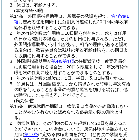
3
休日は、有給とする。
(年次有給休暇)
第14条
外国語指導助手は、所属長の承認を得て、
第4条第1
項
に定める任用期間中に分割又は連続した20日間の年次有
給休暇を取得することができる。
2
年次有給休暇は任用時に10日間を付与され、残りは任用
の日から6箇月を経過した月の初日に付与される。
ただし、
外国語指導助手から申出があり、相当の理由があると認め
る場合は、教育委員会は残りの年次有給休暇をこの期日よ
り以前に付与することができる。
3
外国語指導助手が
第4条第1項
の任期満了後、教育委員会
に再度任用される場合は、20日を限度として、年次有給休
暇を次の任期に繰り越すことができるものとする。
4
年次有給休暇の単位は、1日、半日、又は1時間とする。
5
所属長は、外国語指導助手から請求された時季に年次有給
休暇を与えることが事業の円滑な運営を妨げる場合は、他
の時季にこれを与えることができる。
(病気休暇)
第15条
病気休暇の期間は、病気又は負傷のため勤務しない
ことがやむを得ないと認められる必要最小限の期間とす
る。
2
病気休暇は、その開始の日から起算して20日を超えるこ
とができない。
この場合において、病気休暇を承認された
期間
(
第17条
に定める休職期間を含む。)
と再度の承認を受