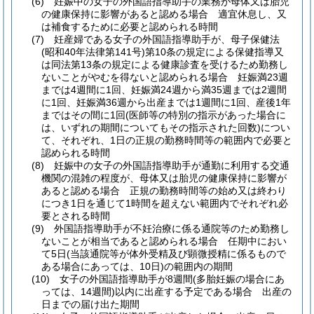
(6)
妊娠中の女子の外国語指導助手の業務が母体又は胎児
の健康保持に影響があると認める場合 適宜休息し、又
は補食するために必要と認められる時間
(7)
妊産婦である女子の外国語指導助手が、母子保健法
(昭和40年法律第141号)
第10条の規定による保健指導又
は同法第13条の規定による健康診査を受けるため勤務し
ないことがやむを得ないと認められる場合 妊娠満23週
までは4週間に1回、妊娠満24週から満35週までは2週間
に1回、妊娠満36週から出産までは1週間に1回、産後1年
まではその間に1回
(医師等の特別の指示があった場合に
は、いずれの期間についてもその指示された回数)
につい
て、それぞれ、1日の正規の勤務時間等の範囲内で必要と
認められる時間
(8)
妊娠中の女子の外国語指導助手が通勤に利用する交通
機関の混雑の程度が、母体又は胎児の健康保持に影響が
あると認める場合 正規の勤務時間等の始め又は終わり
につき1日を通じて1時間を超えない範囲内でそれぞれ必
要とされる時間
(9)
外国語指導助手が不妊治療に係る通院等のため勤務し
ないことが相当であると認められる場合 任期中におい
て5日
(当該通院等が体外受精及び顕微授精に係るもので
ある場合にあっては、10日)
の範囲内の期間
(10)
女子の外国語指導助手が8週間
(多胎妊娠の場合にあ
っては、14週間)
以内に出産する予定である場合 出産の
日までの届け出た期間