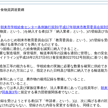
給食物資調達要綱
、
朝来市学校給食センター条例施行規則
(平成17年朝来市教育委員会規則第
食物資」という。)
を納入する者
(以下「納入業者」という。)
の登録及び当
)
、あらかじめ朝来市教育委員会
(以下「教育委員会」という。)
の登録を受
に掲げる基準の全てを満たすものとする。
つ規格に適合した給食物資を誠実に納入できること。
要な製造場所、保管場所、輸送車両等の設備を適切に管理し、食の安全
ガイドライン)
(平成16年2月27日付け食安発第0227012号別添)
に基づく衛
造加工等の能力を有し、学校給食の実施に必要な数量を確実に供給でき
指示された方法により、指定された日時及び場所に納入できる輸送能力
体等にあっては、農作物の栽培記録を整備していること。
行されていること。
あっては本人及び家族従事者が、法人事業者にあっては役員等が、
朝来
び
同条第3号
に規定する暴力団密接関係者でないこと。
登録を受けようとする者
(以下「申請者」という。)
は、次に掲げる者の区
なければならない。
登録された内容を変更する場合も、同様とする。