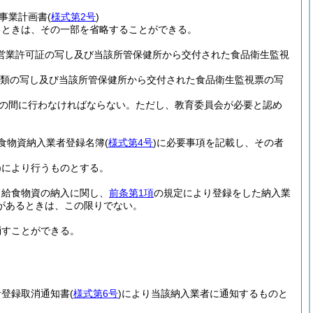
事業計画書
(
様式第2号
)
るときは、その一部を省略することができる。
、営業許可証の写し及び当該所管保健所から交付された食品衛生監視
書類の写し及び当該所管保健所から交付された食品衛生監視票の写
での間に行わなければならない。
ただし、教育委員会が必要と認め
食物資納入業者登録名簿
(
様式第4号
)
に必要事項を記載し、その者
)
により行うものとする。
、給食物資の納入に関し、
前条第1項
の規定により登録をした納入業
があるときは、この限りでない。
消すことができる。
者登録取消通知書
(
様式第6号
)
により当該納入業者に通知するものと