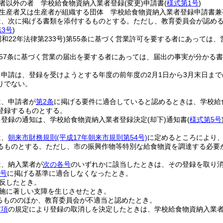
者以外の者 学校給食物資納入業者登録
(変更)
申請書
(
様式第1号
)
生産者又は生産者が組織する団体 学校給食物資納入業者登録申請書兼
は、次に掲げる書類を添付するものとする。
ただし、教育委員会が認め
3号
)
昭和22年法律第233号)
第55条に基づく営業許可を要する者にあっては
57条に基づく営業の届出を要する者にあっては、届出の事実が分かる
申請は、登録を受けようとする年度の前年度の2月1日から3月末日ま
りでない。
は、申請者が
第2条
に掲げる要件に適合していると認めるときは、学校給
登録するものとする。
る登録の通知は、学校給食物資納入業者登録決定
(却下)
通知書
(
様式第5号
は、
朝来市財務規則
(平成17年朝来市規則第54号)
に定めるところにより
るものとする。
ただし、市の振興作物等特別な給食物資を調達する必要
は、納入業者が
次の各号
のいずれかに該当したときは、その登録を取り
各号
に掲げる基準に適合しなくなったとき。
反したとき。
施に著しい支障を生じさせたとき。
るもののほか、教育委員会が不適当と認めたとき。
前項
の規定により登録の取消しを決定したときは、学校給食物資納入業