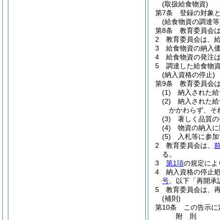
(取扱給食物資)
第7条
登録の対象
(給食物資の調達等
第8条
教育委員会
2
教育委員会は、
3
給食物資の納入
4
給食物資の発注
5
調達した給食物
(納入資格の停止)
第9条
教育委員会
(1)
納入された給
(2)
納入された給
かかわらず、そ
(3)
著しく品質の
(4)
物資の納入に
(5)
入札等に参加
2
教育委員会は、
る。
3
第1項
の規定によ
4
納入資格の停止
号
。以下「再開承
5
教育委員会は、
(補則)
第10条
この告示に
附
則