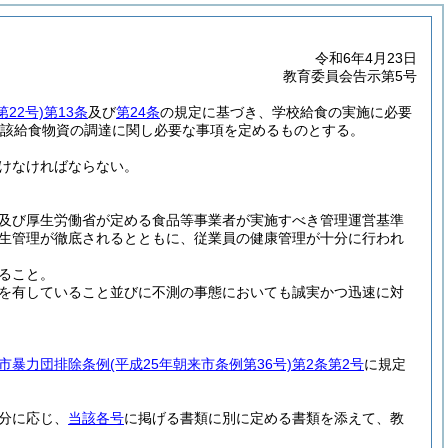
令和6年4月23日
教育委員会告示第5号
22号)
第13条
及び
第24条
の規定に基づき、学校給食の実施に必要
該給食物資の調達に関し必要な事項を定めるものとする。
けなければならない。
及び厚生労働省が定める食品等事業者が実施すべき管理運営基準
生管理が徹底されるとともに、従業員の健康管理が十分に行われ
ること。
を有していること並びに不測の事態においても誠実かつ迅速に対
市暴力団排除条例
(平成25年朝来市条例第36号)
第2条第2号
に規定
分に応じ、
当該各号
に掲げる書類に別に定める書類を添えて、教