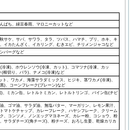
んばち、緑豆春雨、マロニーカットなど
秋サケ、サバ、サワラ、タラ、ツバス、ハマチ、ブリ、ホキ、キ
、イカたんざく、イカリング、むきエビ、チリメンジャコなど
ンバーグなど
ン
(冷凍)
、ホウレンソウ
(冷凍、カット)
、コマツナ
(冷凍、カッ
キ
(根切り、バラ)
、ナメコ
(冷凍)
など
ット、ワカメ、海藻サラダミックス、ヒジキ、茎ワカメ
(冷凍)
、
(黒)
、コーンフレーク
(プレーン)
など
)
、ミカン缶、レトルトミカン、レトルトリンゴ、パイン缶
(チビ
油、ゴマ油、サラダ油、無塩バター、マーガリン、レモン果汁、
トマトケチャップ、カレーフレーク、ハヤシフレーク、クリーム
ク、コンソメ、ノンエッグマヨネーズ、カレー粉、コショウ、粉
、サラダチーズ
(角チーズ)
、粉チーズ、おろし生姜、乾燥カリカ