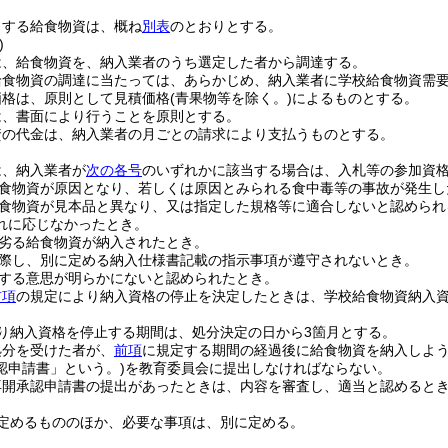
とする給食物資は、概ね
別表
のとおりとする。
)
は、給食物資を、納入業者のうち選定した者から調達する。
給食物資の調達に当たっては、あらかじめ、納入業者に学校給食物資需
価格は、原則として見積価格
(青果物等を除く。)
によるものとする。
は、書面により行うことを原則とする。
資の代金は、納入業者の月ごとの請求により支払うものとする。
は、納入業者が
次の各号
のいずれかに該当する場合は、入札等の参加資
食物資が原因となり、若しくは原因とみられる食中毒等の事故が発生し
食物資が見本品と異なり、又は指定した規格等に適合しないと認められ
れに応じなかったとき。
劣る給食物資が納入されたとき。
際し、別に定める納入仕様書記載の指示事項が遵守されないとき。
する意思が明らかにないと認められたとき。
前項
の規定により納入資格の停止を決定したときは、学校給食物資納入
り納入資格を停止する期間は、処分決定の日から3箇月とする。
処分を受けた者が、
前項
に規定する期間の経過後に給食物資を納入しよ
認申請書」という。)
を教育委員会に提出しなければならない。
再開承認申請書の提出があったときは、内容を審査し、適当と認めると
定めるもののほか、必要な事項は、別に定める。