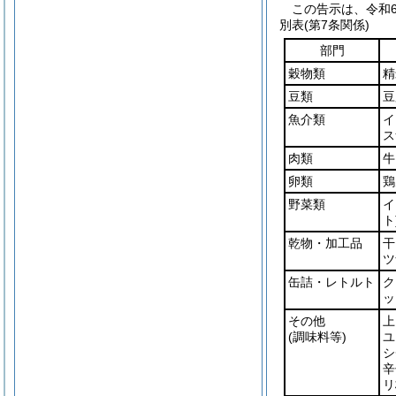
この告示は、令和6
別表
(第7条関係)
部門
穀物類
精
豆類
豆
魚介類
イ
ス
肉類
牛
卵類
鶏
野菜類
イ
ト
乾物・加工品
干
ツ
缶詰・レトルト
ク
ッ
その他
上
(調味料等)
ユ
シ
辛
リ