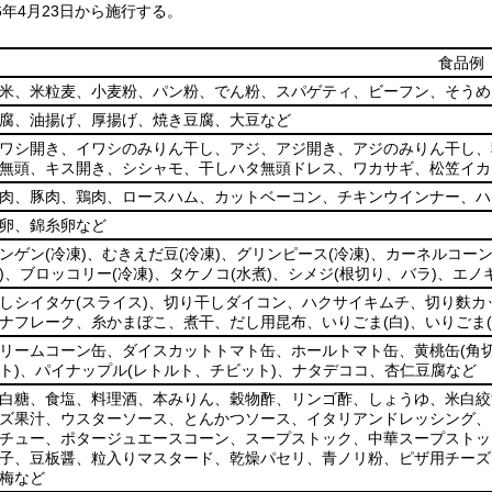
年4月23日から施行する。
食品例
米、米粒麦、小麦粉、パン粉、でん粉、スパゲティ、ビーフン、そうめ
腐、油揚げ、厚揚げ、焼き豆腐、大豆など
ワシ開き、イワシのみりん干し、アジ、アジ開き、アジのみりん干し、
無頭、キス開き、シシャモ、干しハタ無頭ドレス、ワカサギ、松笠イカ
肉、豚肉、鶏肉、ロースハム、カットベーコン、チキンウインナー、ハ
卵、錦糸卵など
ンゲン
(冷凍)
、むきえだ豆
(冷凍)
、グリンピース
(冷凍)
、カーネルコー
)
、ブロッコリー
(冷凍)
、タケノコ
(水煮)
、シメジ
(根切り、バラ)
、エノ
しシイタケ
(スライス)
、切り干しダイコン、ハクサイキムチ、切り麩カ
ナフレーク、糸かまぼこ、煮干、だし用昆布、いりごま
(白)
、いりごま
リームコーン缶、ダイスカットトマト缶、ホールトマト缶、黄桃缶
(角切
ト)
、パイナップル
(レトルト、チビット)
、ナタデココ、杏仁豆腐など
白糖、食塩、料理酒、本みりん、穀物酢、リンゴ酢、しょうゆ、米白絞
ズ果汁、ウスターソース、とんかつソース、イタリアンドレッシング、
チュー、ポタージュエースコーン、スープストック、中華スープストッ
子、豆板醤、粒入りマスタード、乾燥パセリ、青ノリ粉、ピザ用チーズ
梅など