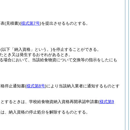
要表
(見積書)
(
様式第7号
)
を提出させるものとする。
格
(以下「納入資格」という。)
を停止することができる。
たとき又は発生するおそれがあるとき。
る場合において、当該給食物資について交換等の指示をしたにも
資格停止通知書
(
様式第8号
)
により当該納入業者に通知するものとす
うとするときは、学校給食物資納入資格再開承認申請書
(
様式第9
きは、納入資格の停止処分を解除するものとする。