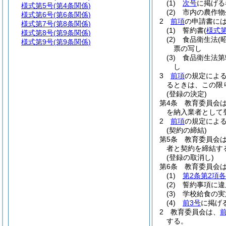
(1)
次号
に掲げる
様式第5号
(第4条関係)
(2)
市内の農作物
様式第6号
(第6条関係)
2
前項
の申請書に
様式第7号
(第8条関係)
(1)
誓約書
(
様式第
様式第8号
(第9条関係)
(2)
食品衛生法
(
様式第9号
(第9条関係)
票の写し
(3)
食品衛生法第
し
3
前項
の規定による
るときは、この限
(登録の決定)
第4条
教育委員会
を納入業者として
2
前項
の規定によ
(契約の締結)
第5条
教育委員会
者と契約を締結す
(登録の取消し)
第6条
教育委員会
(1)
第2条第2項
(2)
誓約事項に違
(3)
学校給食の実
(4)
前3号
に掲げ
2
教育委員会は、
する。