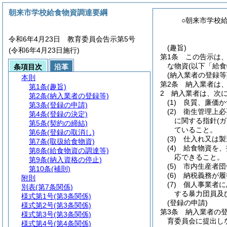
朝来市学校給食物資調達要綱
○朝来市学校
令和6年4月23日 教育委員会告示第5号
(趣旨)
(令和6年4月23日施行)
第1条
この告示は
な物資
(以下「給
条項目次
沿革
(納入業者の登録等
本則
第2条
納入業者は
第1条
(趣旨)
2
納入業者は、次
第2条
(納入業者の登録等)
(1)
良質、廉価か
第3条
(登録の申請)
(2)
衛生管理上必
第4条
(登録の決定)
に関する指針
(
第5条
(契約の締結)
ていること。
第6条
(登録の取消し)
(3)
仕入れ又は製
第7条
(取扱給食物資)
(4)
給食物資を、
第8条
(給食物資の調達等)
応できること。
第9条
(納入資格の停止)
(5)
市内生産者団
第10条
(補則)
(6)
納税義務が履
附則
(7)
個人事業者に
別表
(第7条関係)
する暴力団員及
様式第1号
(第3条関係)
(登録の申請)
様式第2号
(第3条関係)
第3条
納入業者の
様式第3号
(第3条関係)
育委員会に提出し
様式第4号
(第4条関係)