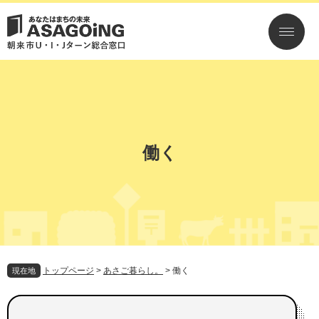
ペ
メ
ー
ニ
ジ
ュ
の
ー
先
を
頭
飛
で
ば
す。
し
て
本
働く
文
へ
トップページ
>
あさご暮らし。
>
働く
現在地
本
文