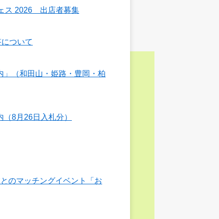
ス 2026 出店者募集
答について
内」（和田山・姫路・豊岡・柏
（8月26日入札分）
業とのマッチングイベント「お