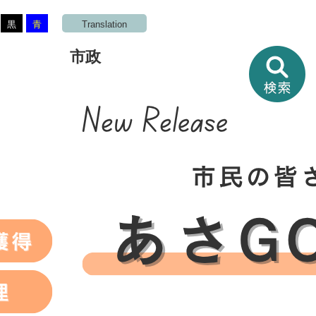
黒
青
Translation
市政
情
報
を
さ
が
す
ボ
タ
ン