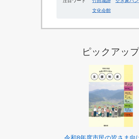
注目ワード
竹田城跡
空き家バン
文化会館
ピックアッ
令和8年度市民の皆さま向