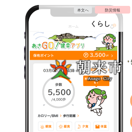
ペ
メ
ー
ニ
本文へ
防災情報
ジ
ュ
くらし
の
ー
先
を
頭
飛
で
ば
す
し
。
て
本
文
へ