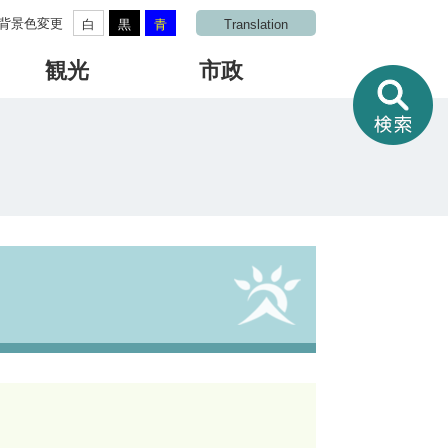
背景色変更
白
黒
青
Translation
観光
市政
情
報
を
さ
が
す