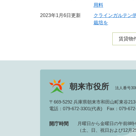
用料
2023年1月6日更新
クラインガルテン
栽培を
賃貸物
朝来市役所
法人番号3000
〒669-5292 兵庫県朝来市和田山町東谷21
電話：079-672-3301(代表)
Fax：079-67
月曜日から金曜日の午前8時4
開庁時間
（土、日、祝日および12月2