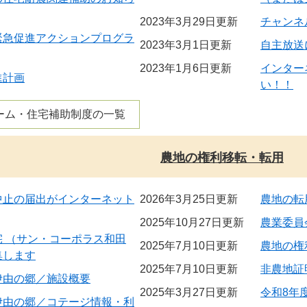
2023年3月29日更新
チャンネ
緊急促進アクションプログラ
2023年3月1日更新
自主放送
2023年1月6日更新
インター
進計画
い！！
ーム・住宅補助制度の一覧
農地の権利移転・転用
中止の届出がインターネット
2026年3月25日更新
農地の転
2025年10月27日更新
農業委員
 （サン・コーポラス和田
2025年7月10日更新
農地の権
集します
2025年7月10日更新
非農地証
伊由の郷／施設概要
2025年3月27日更新
令和8年
伊由の郷／コテージ情報・利