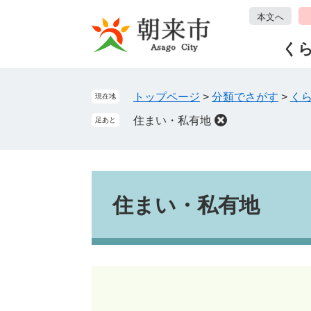
ペ
メ
本文へ
ー
ニ
ジ
ュ
く
の
ー
先
を
頭
飛
トップページ
>
分類でさがす
>
く
現在地
で
ば
住まい・私有地
足あと
す
し
。
て
本
文
本
へ
文
住まい・私有地