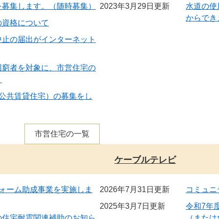
を募集します。（随時募集）
2023年3月29日更新
水道の使
からでき
の資格について
中止の届出がインターネット
困窮者を対象に、市営住宅の
。
定公共賃貸住宅）の募集をし
市営住宅の一覧
ケーブルテレビ
フォーム助成事業を実施しま
2026年7月31日更新
コミュニ
2025年3月7日更新
令和7年
の住宅耐震関連補助のお知ら
（または