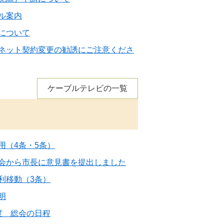
ル案内
について
ネット契約変更の勧誘にご注意くださ
ケーブルテレビの一覧
用（4条・5条）
会から市長に意見書を提出しました
利移動（3条）
明
度 総会の日程