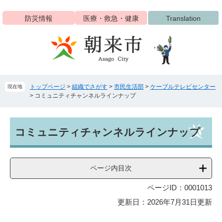
ペ
メ
ー
ニ
防災情報
医療・救急・健康
Translation
ジ
ュ
の
ー
先
を
頭
飛
で
ば
す
し
トップページ
>
組織でさがす
>
市民生活部
>
ケーブルテレビセンター
現在地
。
て
>
コミュニティチャンネルラインナップ
本
文
へ
本
コミュニティチャンネルラインナップ
文
ページ内目次
ページID：0001013
更新日：2026年7月31日更新