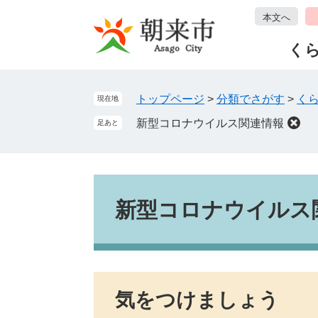
ペ
メ
本文へ
ー
ニ
ジ
ュ
く
の
ー
先
を
頭
飛
トップページ
>
分類でさがす
>
く
現在地
で
ば
新型コロナウイルス関連情報
足あと
す
し
。
て
本
文
本
へ
文
新型コロナウイルス
気をつけましょう