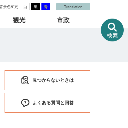
背景色変更
白
黒
青
Translation
観光
市政
情
報
を
さ
が
す
見つからないときは
よくある質問と回答