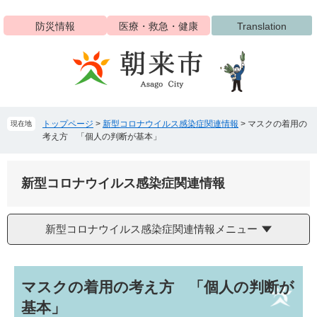
ペ
メ
ー
ニ
防災情報
医療・救急・健康
Translation
ジ
ュ
の
ー
先
を
頭
飛
で
ば
す
し
トップページ
>
新型コロナウイルス感染症関連情報
>
マスクの着用の
現在地
。
て
考え方 「個人の判断が基本」
本
文
へ
新型コロナウイルス感染症関連情報
新型コロナウイルス感染症関連情報メニュー
本
マスクの着用の考え方 「個人の判断が
文
基本」