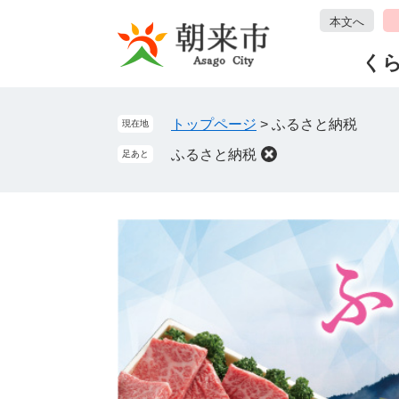
ペ
メ
本文へ
ー
ニ
ジ
ュ
く
の
ー
先
を
頭
飛
トップページ
>
ふるさと納税
現在地
で
ば
ふるさと納税
足あと
す
し
。
て
本
文
へ