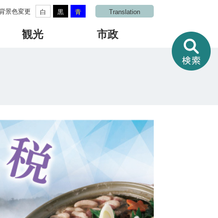
背景色変更
白
黒
青
Translation
観光
市政
情
報
を
さ
が
す