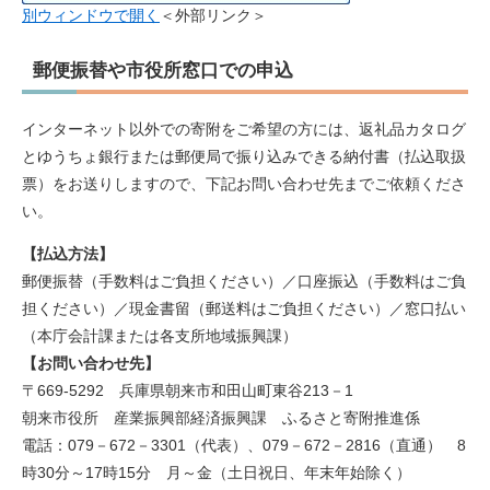
別ウィンドウで開く
＜外部リンク＞
郵便振替や市役所窓口での申込
インターネット以外での寄附をご希望の方には、返礼品カタログ
とゆうちょ銀行または郵便局で振り込みできる納付書（払込取扱
票）をお送りしますので、下記お問い合わせ先までご依頼くださ
い。
【払込方法】
郵便振替（手数料はご負担ください）／口座振込（手数料はご負
担ください）／現金書留（郵送料はご負担ください）／窓口払い
（本庁会計課または各支所地域振興課）
【お問い合わせ先】
〒669-5292 兵庫県朝来市和田山町東谷213－1
朝来市役所 産業振興部経済振興課 ふるさと寄附推進係
電話：079－672－3301（代表）、079－672－2816（直通） 8
時30分～17時15分 月～金（土日祝日、年末年始除く）