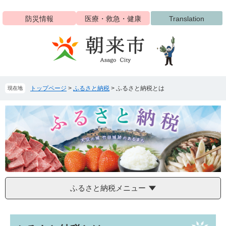
ペ
メ
ー
ニ
防災情報
医療・救急・健康
Translation
ジ
ュ
の
ー
先
を
頭
飛
で
ば
す
し
トップページ
>
ふるさと納税
>
ふるさと納税とは
現在地
。
て
本
文
へ
ふるさと納税メニュー
本