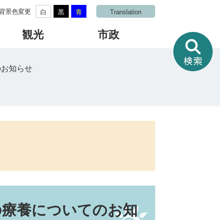
背景色変更
白
黒
青
Translation
観光
市政
情
報
を
のお知らせ
さ
が
す
の療養についてのお知