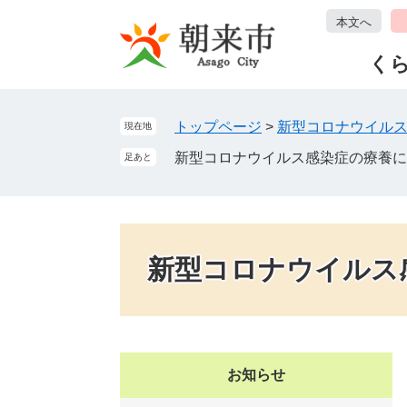
ペ
メ
本文へ
ー
ニ
ジ
ュ
く
の
ー
先
を
頭
飛
トップページ
>
新型コロナウイル
現在地
で
ば
新型コロナウイルス感染症の療養に
足あと
す
し
。
て
本
文
へ
新型コロナウイルス
お知らせ