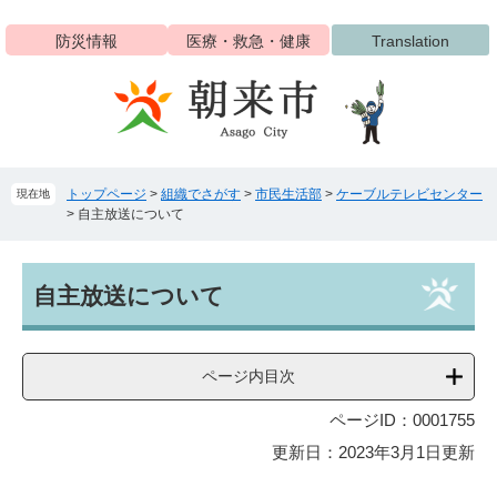
ペ
メ
ー
ニ
防災情報
医療・救急・健康
Translation
ジ
ュ
の
ー
先
を
頭
飛
で
ば
す
し
トップページ
>
組織でさがす
>
市民生活部
>
ケーブルテレビセンター
現在地
。
て
>
自主放送について
本
文
へ
本
自主放送について
文
ページ内目次
ページID：0001755
更新日：2023年3月1日更新