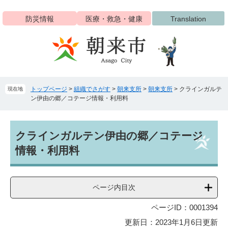
ペ
メ
ー
ニ
防災情報
医療・救急・健康
Translation
ジ
ュ
の
ー
先
を
頭
飛
で
ば
す
し
トップページ
>
組織でさがす
>
朝来支所
>
朝来支所
>
クラインガルテ
現在地
。
て
ン伊由の郷／コテージ情報・利用料
本
文
へ
本
クラインガルテン伊由の郷／コテージ
文
情報・利用料
ページ内目次
ページID：0001394
更新日：2023年1月6日更新