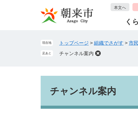
ペ
メ
本文へ
ー
ニ
ジ
ュ
く
の
ー
先
を
頭
飛
トップページ
>
組織でさがす
>
市
現在地
で
ば
チャンネル案内
足あと
す
し
。
て
本
文
本
へ
文
チャンネル案内