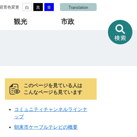
背景色変更
白
黒
青
Translation
観光
市政
情
報
を
さ
が
す
このページを見ている人は
こんなページも見ています
コミュニティチャンネルラインナ
ップ
朝来市ケーブルテレビの概要