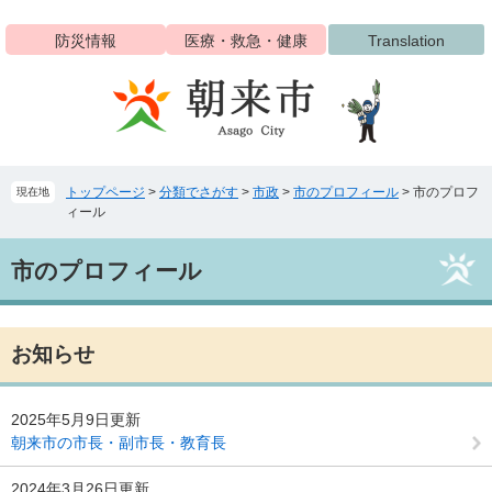
ペ
メ
ー
ニ
防災情報
医療・救急・健康
Translation
ジ
ュ
の
ー
先
を
頭
飛
で
ば
す
し
トップページ
>
分類でさがす
>
市政
>
市のプロフィール
>
市のプロフ
現在地
。
て
ィール
本
文
本
へ
市のプロフィール
文
お知らせ
2025年5月9日更新
朝来市の市長・副市長・教育長
2024年3月26日更新