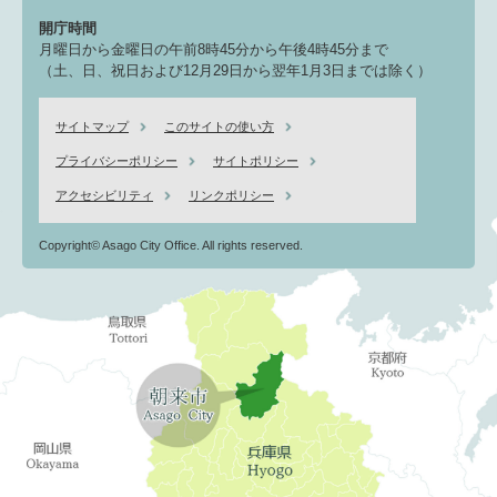
開庁時間
月曜日から金曜日の午前8時45分から午後4時45分まで
（土、日、祝日および12月29日から翌年1月3日までは除く）
サイトマップ
このサイトの使い方
プライバシーポリシー
サイトポリシー
アクセシビリティ
リンクポリシー
Copyright© Asago City Office. All rights reserved.