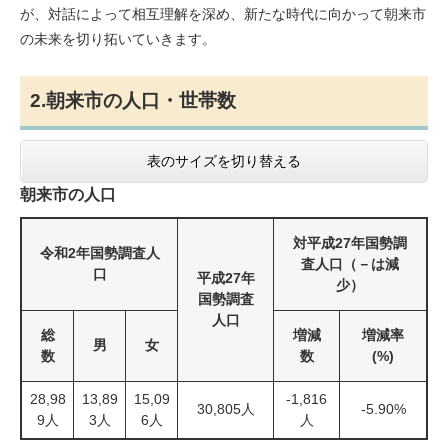
が、対話によって相互理解を深め、新たな時代に向かって朝来市
の未来を切り拓いていきます。
2.朝来市の人口・世帯数
表のサイズを切り替える
朝来市の人口
対平成27年国勢調
令和2年国勢調査人
査人口（－は減
口
平成27年
少）
国勢調査
人口
総
増減
増減率
男
女
数
数
(%)
28,98
13,89
15,09
-1,816
30,805人
-5.90%
9人
3人
6人
人