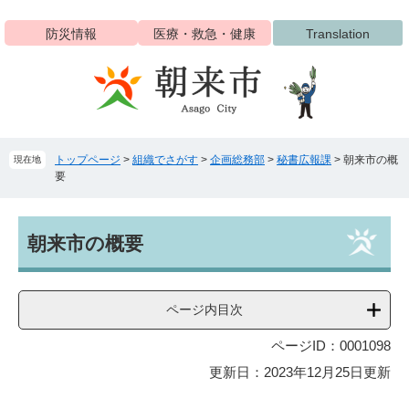
ペ
メ
ー
ニ
防災情報
医療・救急・健康
Translation
ジ
ュ
の
ー
先
を
頭
飛
で
ば
す
し
トップページ
>
組織でさがす
>
企画総務部
>
秘書広報課
>
朝来市の概
現在地
。
て
要
本
文
へ
本
朝来市の概要
文
ページ内目次
ページID：0001098
更新日：2023年12月25日更新