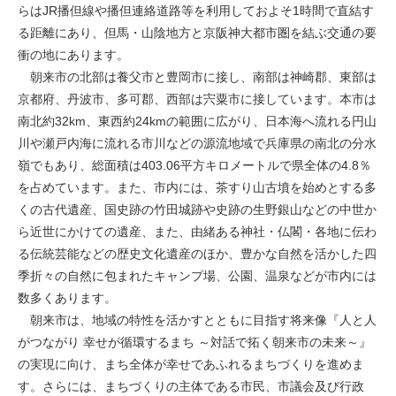
らはJR播但線や播但連絡道路等を利用しておよそ1時間で直結す
る距離にあり、但馬・山陰地方と京阪神大都市圏を結ぶ交通の要
衝の地にあります。
朝来市の北部は養父市と豊岡市に接し、南部は神崎郡、東部は
京都府、丹波市、多可郡、西部は宍粟市に接しています。本市は
南北約32km、東西約24kmの範囲に広がり、日本海へ流れる円山
川や瀬戸内海に流れる市川などの源流地域で兵庫県の南北の分水
嶺でもあり、総面積は403.06平方キロメートルで県全体の4.8％
を占めています。また、市内には、茶すり山古墳を始めとする多
くの古代遺産、国史跡の竹田城跡や史跡の生野銀山などの中世か
ら近世にかけての遺産、また、由緒ある神社・仏閣・各地に伝わ
る伝統芸能などの歴史文化遺産のほか、豊かな自然を活かした四
季折々の自然に包まれたキャンプ場、公園、温泉などが市内には
数多くあります。
朝来市は、地域の特性を活かすとともに目指す将来像『人と人
がつながり 幸せが循環するまち ～対話で拓く朝来市の未来～』
の実現に向け、まち全体が幸せであふれるまちづくりを進めま
す。さらには、まちづくりの主体である市民、市議会及び行政