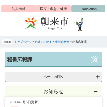
ペ
メ
ー
ニ
防災情報
医療・救急・健康
Translation
ジ
ュ
の
ー
先
を
頭
飛
で
ば
す
し
トップページ
>
組織でさがす
>
企画総務部
>
秘書広報課
現在地
。
て
本
文
本
へ
秘書広報課
文
ページ内目次
お知らせ
2026年8月5日更新