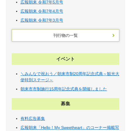
広報朝来 令和7年5月号
広報朝来 令和7年4月号
広報朝来 令和7年3月号
刊行物の一覧
イベント
＼みんなで祝おう／朝来市制20周年記念式典～観光大
使特別ステージ～
朝来市市制施行15周年記念式典を開催しました
募集
有料広告募集
広報朝来「Hello！My Sweetheart」のコーナー掲載写