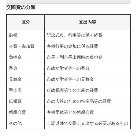
交際費の分類
区分
支出内容
御祝
記念式典、行事等に係る経費
会費・参加費
各種行事の参加に係る経費
負担金
市長・副市長出席時の負担金
香典
市政功労者等への香典
見舞金
市政功労者等への見舞金
手土産
行政視察等での土産の経費
広報費
市の広報のための特産品等の経費
懇親会費
各種団体等との懇親会費
その他
上記以外で交際上支出する必要があるもの