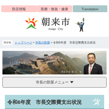
ペ
メ
ー
ニ
防災情報
医療・救急・健康
Translation
ジ
ュ
の
ー
先
を
頭
飛
で
ば
す
し
トップページ
>
市長の部屋
>
令和6年度 市長交際費支出状況
現在地
。
て
本
文
へ
市長の部屋メニュー
本
令和6年度 市長交際費支出状況
文