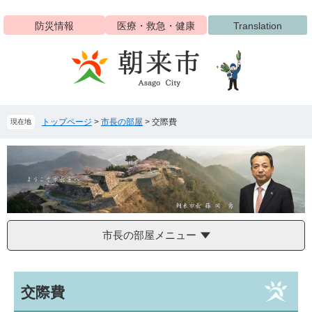
ペ
メ
ー
ニ
防災情報
医療・救急・健康
Translation
ジ
ュ
の
ー
先
を
頭
飛
で
ば
す
し
トップページ
>
市長の部屋
>
交際費
現在地
。
て
本
文
へ
市長の部屋メニュー
本
交際費
文