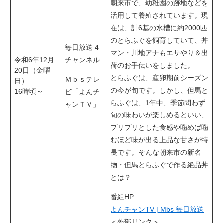
朝来市で、幼稚園の跡地などを
活用して養殖されています。現
在は、計6基の水槽に約2000匹
のとらふぐを飼育していて、丼
毎日放送 4
マン・川地アナもエサやり＆出
令和6年12月
チャンネル
荷のお手伝いをしました。
20日（金曜
とらふぐは、産卵期前シーズン
Ｍｂｓテレ
日）
の今が旬です。しかし、但馬と
16時頃～
ビ「よんチ
らふぐは、1年中、季節問わず
ャンＴＶ」
旬の味わいが楽しめるといい、
プリプリとした食感や噛めば噛
むほど味が出る上品な甘さが特
長です。そんな朝来市の新名
物・但馬とらふぐで作る絶品丼
とは？
​​番組HP
よんチャンTV | Mbs 毎日放送
＜外部リンク＞