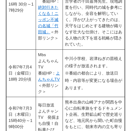
​ 番組HP：
古学者の千田嘉博先生。現地調
​16時 30分～1
絶対行きた
査を行い、同時代の城を参考に
7時29分
くなる！ニ
しながら、全容を解明してい
ッポン不滅
く。浮かび上がってきたのは、
の名城「竹
天守をはじめとする建物が織り
田城」
＜外
なす壮大な仕掛け。そこにはあ
部リンク＞
る人物の天下を巡る戦略が隠さ
れていた。
Mbs
中川小学校、岩津ねぎの苗植え
よんちゃん
の様子が放送されます。
令和7年7月4
TV
日（金曜日）
​番組HP：
よ
※番組の都合により、放送日
​18時 20分頃
んちゃんTV
時・内容等が変更になる場合が
＜外部リン
あります。
ク＞
熊本出身の山崎アナが関西を中
毎日放送
令和7年7月3
心に自転車旅をするドキュメン
よんチャン
日（木曜日）
ト企画。生野鉱山町で歴史巡り
TV 発掘ま
15時40分～1
など、地元民から聞いた町自慢
ち自慢！自
9時00分
をもとに、朝来市内の立ち寄り
転車たび