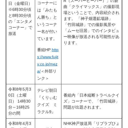
R（スーパービーバー）」の新
コーナーに
日（金曜日）
曲「クライマックス」の撮影現
※6時30分頃
は「みたも
場ということで、内容紹介され
と8時30分頃
ん勝ち」と
ます。 「神子畑選鉱場跡」
の「エンタメ
いうコーナ
「竹田城跡」での撮影風景や
コーナー」で
「ムーセ旧居」でのインタビュ
ー名が付い
放送
ー映像が放送される可能性があ
ています。
ります。
番組HP
http
s://www.fujit
v.co.jp/mez
a/
＜外部リ
ンク＞
令和8年5月3
テレビ朝日
0日（土曜
番組内「日本縦断トラベルクイ
『くりぃむ
日） 14時30
ズ」コーナーで、「竹田城跡」
クイズ ミ
分～16時25
問題が出題されます。
ラクル9』
分の間
令和8年4月3
NHK神戸放送局「リブラブひょ