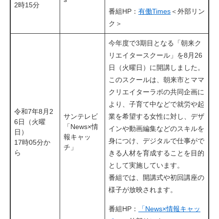
2時15分
番組HP：
有働Times
＜外部リン
ク＞
今年度で3期目となる「朝来ク
リエイタースクール」を8月26
日（火曜日）に開講しました。
このスクールは、朝来市とママ
クリエイターラボの共同企画に
より、子育て中などで就労や起
令和7年8月2
サンテレビ
業を希望する女性に対し、デザ
6日（火曜
「News×情
インや動画編集などのスキルを
日）
報キャッ
身につけ、デジタルで仕事がで
17時05分か
チ」
ら
きる人材を育成することを目的
として実施しています。
番組では、開講式や初回講座の
様子が放映されます。
番組HP：
「News×情報キャッ