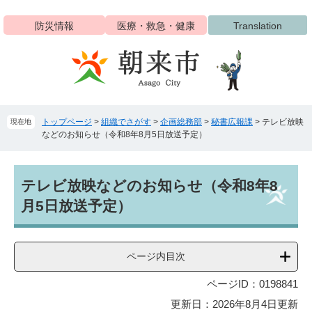
ペ
メ
ー
ニ
防災情報
医療・救急・健康
Translation
ジ
ュ
の
ー
先
を
頭
飛
で
ば
す
し
トップページ
>
組織でさがす
>
企画総務部
>
秘書広報課
>
テレビ放映
現在地
。
て
などのお知らせ（令和8年8月5日放送予定）
本
文
へ
本
テレビ放映などのお知らせ（令和8年8
文
月5日放送予定）
ページ内目次
ページID：0198841
更新日：2026年8月4日更新