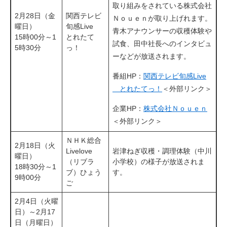
取り組みをされている株式会社
2月28日（金
関西テレビ
Ｎｏｕｅｎが取り上げれます。
曜日）
旬感Live
青木アナウンサーの収穫体験や
15時00分～1
とれたて
試食、田中社長へのインタビュ
5時30分
っ！
ーなどが放送されます。
番組HP：
関西テレビ旬感Live
とれたてっ！
＜外部リンク＞
企業HP：
株式会社Ｎｏｕｅｎ
＜外部リンク＞
ＮＨＫ総合
2月18日（火
Livelove
岩津ねぎ収穫・調理体験（中川
曜日）
（リブラ
小学校）の様子が放送されま
18時30分～1
ブ）ひょう
す。
9時00分
ご
2月4日（火曜
日）～2月17
日（月曜日）