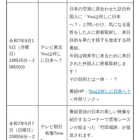
日本の空港に居合わせた訪日外
国人に「Youは何しに日本
へ？」と問いかけ、気になる返
答をした人に密着取材し、来日
目的を果たす様子を放送する同
令和7年9月1
5日（月曜
テレビ東京
番組。
日）
Youは何し
今回は朝来市に来るために来日
18時25分～2
に日本へ？
された外国人に密着取材しま
0時00分
す！
その目的とは一体・・？
番組HP：
Youは何しに日本へ？​
＜外部リンク＞
番組冒頭の日本の美しい映像を
紹介するコーナーで雲海シーズ
令和7年9月7
​テレビ朝日
ンが始まった「竹田城跡」が放
日（日曜日）
有働Time
送されます。
20時56分～2
s