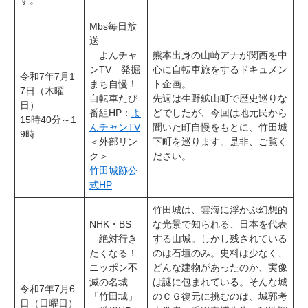
Mbs毎日放
送
よんチャ
熊本出身の山崎アナが関西を中
ンTV 発掘
心に自転車旅をするドキュメン
令和7年7月1
まち自慢！
ト企画。
7日（木曜
自転車たび
先週は生野鉱山町で歴史巡りな
日）
​番組HP：
よ
どでしたが、今回は地元民から
​15時40分～1
んチャンTV
聞いた町自慢をもとに、竹田城
9時
＜外部リン
下町を巡ります。是非、ご覧く
ク＞
ださい。
竹田城跡公
式HP
竹田城は、雲海に浮かぶ幻想的
NHK・BS
な光景で知られる、日本を代表
絶対行き
する山城。しかし残されている
たくなる！
のは石垣のみ。史料は少なく、
ニッポン不
どんな建物があったのか、実像
滅の名城
は謎に包まれている。そんな城
令和7年7月6
「竹田城」
のＣＧ復元に挑むのは、城郭考
日（日曜日）