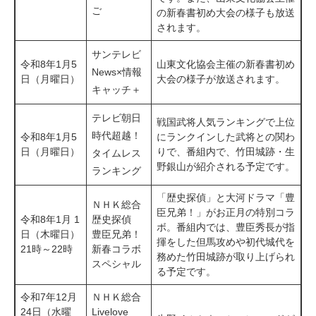
ご
の新春書初め大会の様子も放送
されます。
サンテレビ
令和8年1月5
山東文化協会主催の新春書初め
News×情報
日（月曜日）
大会の様子が放送されます。
キャッチ＋
テレビ朝日
戦国武将人気ランキングで上位
時代超越！
令和8年1月5
にランクインした武将との関わ
日（月曜日）
りで、番組内で、竹田城跡・生
タイムレス
野銀山が紹介される予定です。
ランキング
「歴史探偵」と大河ドラマ「豊
ＮＨＫ総合
臣兄弟！」がお正月の特別コラ
令和8年1月 1
歴史探偵
ボ。番組内では、豊臣秀長が指
日（木曜日）
豊臣兄弟！
揮をした但馬攻めや初代城代を
21時～22時
新春コラボ
務めた竹田城跡が取り上げられ
スペシャル
る予定です。
令和7年12月
ＮＨＫ総合
24日（水曜
​Livelove