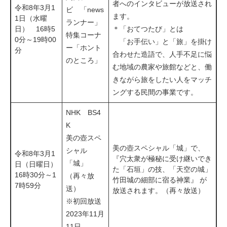
者へのインタビューが放送され
令和8年3月1
ビ 「news
ます。
1日（水曜
ランナー」
日） 16時5
＊「おてつたび」とは
特集コーナ
0分～19時00
「お手伝い」と「旅」を掛け
ー「ホント
分
合わせた造語で、人手不足に悩
のところ」
む地域の農家や旅館などと、働
きながら旅をしたい人をマッチ
ングする民間の事業です。
NHK BS4
K
美の壺スペ
美の壺スペシャル「城」で、
シャル
令和8年3月1
『穴太衆が極秘に受け継いでき
「城」
日（日曜日）
た「石垣」の技、「天空の城」
16時30分～1
（再々放
竹田城の細部に宿る神業』 が
7時59分
送）
放送されます。（再々放送）
※初回放送
2023年11月
11日