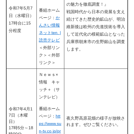
の魅力を徹底調査！』
令和7年5月7
番組ホーム
戦国時代から日本の発展を支え
日（水曜日）
ページ：
か
続けてきた歴史的鉱山が、明治
17時台に15
んさい情報
維新後は欧州の先進技術を導入
分程度
ネットten. |
して近代化の模範鉱山となった
読売テレビ
兵庫県朝来市の生野銀山を調査
＜外部リン
します。
ク＞
＜外部
リンク＞
Ｎｅｗｓ×
情報 キャ
ッチ＋（サ
ンテレビ）
番組ホーム
令和7年4月1
7日（木曜
ページ：
htt
夜久野高原花畑の様子が放映さ
日）
ps://www.su
れます。ぜひご覧ください。
17時5分～18
n-tv.co.jp/pr
時00分