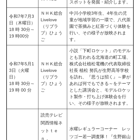
スポットを発掘・紹介します。
ＮＨＫ総合
中川小学校3年生、4年生の児
令和7年7月3
Livelove
童が地域学習の一環で、八代茶
日（木曜日）
（リブラ
園で茶摘みと紅茶づくり体験を
​18 時 30分～
ブ）ひょう
行い、その様子が放映されま
19 時00分
ご
す。
小説「下町ロケット」のモデル
とも言われる北海道の町工場、
令和7年5月1
​ＮＨＫ総合
株式会社植松電機の代表取締役
3日（火曜
Livelove
社長 植松 努氏が生野高等学校
日）
（リブラ
を訪れ、『思うは招く』～夢が
​18 時 30分～
ブ）ひょう
あれば何でもできる～をテーマ
19 時 00 分
ご
とした講演会と、モデルロケッ
ト製作・打ち上げ体験会を行
い、その様子が放映されます。
読売テレビ
関西情報ネ
水曜レギュラーコーナー レッ
ットｔｅ
ツゴー若一調査隊！『生野銀山
ｎ．