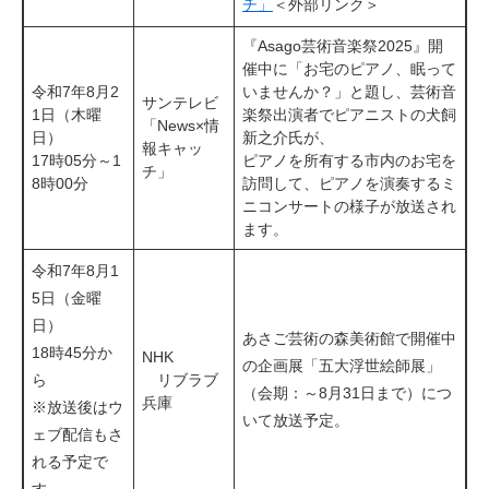
チ」
＜外部リンク＞
『Asago芸術音楽祭2025』開
催中に「お宅のピアノ、眠って
令和7年8月2
いませんか？」と題し、芸術音
サンテレビ
1日（木曜
楽祭出演者でピアニストの犬飼
「News×情
日）
新之介氏が、
報キャッ
17時05分～1
ピアノを所有する市内のお宅を
チ」
8時00分
訪問して、ピアノを演奏するミ
ニコンサートの様子が放送され
ます。
令和7年8月1
5日（金曜
日）
あさご芸術の森美術館で開催中
18時45分か
​NHK
の企画展「五大浮世絵師展」
ら
リブラブ
（会期：～8月31日まで）につ
兵庫
​※放送後はウ
いて放送予定。
ェブ配信もさ
れる予定で
す。