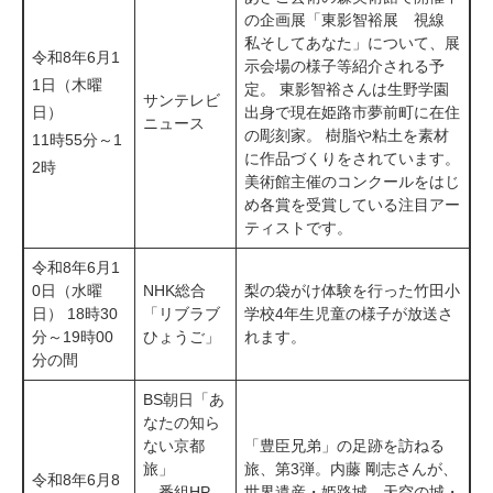
の企画展「東影智裕展 視線
私そしてあなた」について、展
令和8年6月1
示会場の様子等紹介される予
1日（木曜
定。 東影智裕さんは生野学園
サンテレビ
日）
出身で現在姫路市夢前町に在住
ニュース
の彫刻家。 樹脂や粘土を素材
11時55分～1
に作品づくりをされています。
2時
美術館主催のコンクールをはじ
め各賞を受賞している注目アー
ティストです。
令和8年6月1
0日（水曜
NHK総合
梨の袋がけ体験を行った竹田小
日） 18時30
「リブラブ
学校4年生児童の様子が放送さ
分～19時00
ひょうご」
れます。
分の間
BS朝日「あ
なたの知ら
ない京都
「豊臣兄弟」の足跡を訪ねる
旅」
旅、第3弾。内藤 剛志さんが、
令和8年6月8
​ 番組HP
世界遺産・姫路城、天空の城・