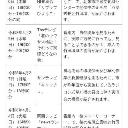
0日（木曜
NHK総合
うご」で、朝来市埋蔵文化財セ
日） 18時30
「リブラブ
ンターで開催中の企画展「羽柴
分～19時00
ひょうご」
秀長と竹田城」が紹介されま
分の間
す。
Tbsテレビ
令和8年4月2
番組内「自然現象を見るため
「巷のウワ
9日（水曜
に、実際に観光に行っても、見
サ大検証！
日） 19時00
ることはできるのか？」導入で
それって実
分～20時53
竹田城跡の雲海が紹介されま
際どうなの
分
す。
会」
農地周辺の環境保全及び草刈作
令和8年4月2
サンテレビ
業の負担軽減を図るために、市
7日（月曜
日） 17時05
「キャッチ
が昨年度から実施しているラジ
分～18時00
＋」
コン式草刈機の貸出に伴う実演
分
会の模様が紹介されます。
令和8年4月1
4日（火曜
関西テレビ
番組内「桜ストーリーコーナ
日） 16時50
「newsラン
ー」で、桜の名所立雲峡と竹田
分～19時00
ナー」
城跡が紹介されます。