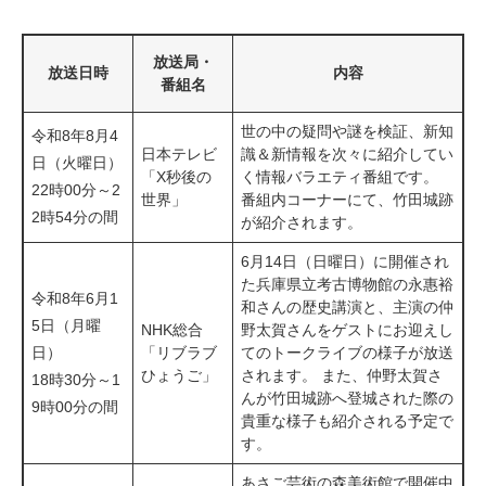
放送局・
放送日時
内容
番組名
世の中の疑問や謎を検証、新知
令和8年8月4
日本テレビ
識＆新情報を次々に紹介してい
日（火曜日）
「X秒後の
く情報バラエティ番組です。
22時00分～2
世界」
番組内コーナーにて、竹田城跡
2時54分の間
が紹介されます。
6月14日（日曜日）に開催され
た兵庫県立考古博物館の永惠裕
令和8年6月1
和さんの歴史講演と、主演の仲
5日（月曜
NHK総合
野太賀さんをゲストにお迎えし
日）
「リブラブ
てのトークライブの様子が放送
ひょうご」
されます。 また、仲野太賀さ
18時30分～1
んが竹田城跡へ登城された際の
9時00分の間
貴重な様子も紹介される予定で
す。
あさご芸術の森美術館で開催中