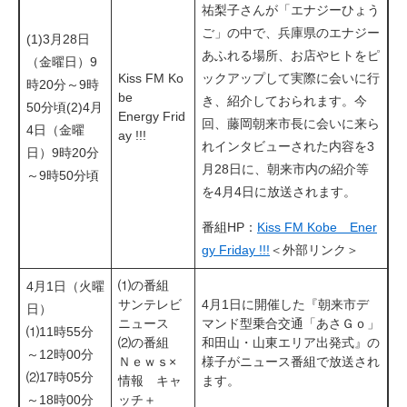
祐梨子さんが「エナジーひょう
ご」の中で、兵庫県のエナジー
(1)3月28日
あふれる場所、お店やヒトをピ
（金曜日）9
Kiss FM Ko
ックアップして実際に会いに行
時20分～9時
be
き、紹介しておられます。今
50分頃(2)4月
Energy Frid
回、藤岡朝来市長に会いに来ら
4日（金曜
ay !!!
れインタビューされた内容を3
日）9時20分
月28日に、朝来市内の紹介等
～9時50分頃
を4月4日に放送されます。
番組HP：
Kiss FM Kobe Ener
gy Friday !!!
＜外部リンク＞
⑴の番組
4月1日（火曜
サンテレビ
4月1日に開催した『朝来市デ
日）
ニュース
マンド型乗合交通「あさＧｏ」
⑴11時55分
⑵の番組
和田山・山東エリア出発式』の
～12時00分
Ｎｅｗｓ×
様子がニュース番組で放送され
⑵17時05分
情報 キャ
ます。​
～18時00分
ッチ＋