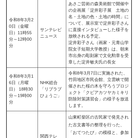
あさご芸術の森美術館で開催中
の企画展「淀井彩子展 土地の
名・土地の色・土地の時間」に
令和8年3月2
ついて、展示室で淀井彩子さん
0日（金曜
サンテレビ
に直接インタビューした様子を
日）11時55
ニュース
放映される予定。
分～12時00
淀井彩子さん（画家・元青山学
分
院女子短期大学教授）は、朝来
市出身の彫刻家で文化勲章を受
章した淀井敏夫氏の長女
令和8年3月7日に実施された、
令和8年3月1
竹田地区市民会館、立雲峡で開
6日（月曜
NHK総合
催された桜の木を守ろうプロジ
日） 18時30
「リブラブ
ェクト「クビアカツヤカミキリ
分～19時00
ひょうご」
防除対策講習会」の様子を放送
分
します。
山東町柴区の古民家で発見され
た古文書等の整理を行った、
「おてつたび」の模様と、参加
関西テレ