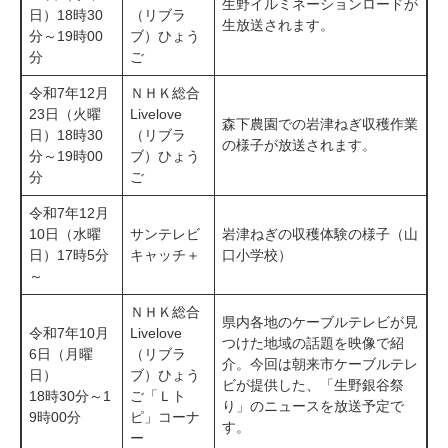
生野イルミネーションロードが
日）18時30
（リブラ
生放送されます。
分～19時00
ブ）ひょう
分
ご
令和7年12月
ＮＨＫ総合
23日（火曜
​Livelove
森下農園での岩津ねぎ収穫作業
日）18時30
（リブラ
の様子が放送されます。
分～19時00
ブ）ひょう
分
ご
令和7年12月
10日（水曜
サンテレビ
岩津ねぎの収穫体験の様子（山
日）17時5分
キャッチ＋
口小学校）
～
ＮＨＫ総合
県内各地のケーブルテレビが見
令和7年10月
​Livelove
つけた地域の話題を映像で紹
6日（月曜
（リブラ
介。今回は朝来市ケーブルテレ
日）
ブ）ひょう
ビが提供した、「生野銀谷祭
18時30分～1
ご「Ｌト
り」のニュースを放送予定で
9時00分
ピ」コーナ
す。
ー