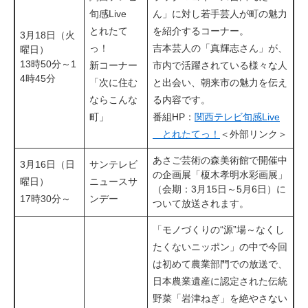
旬感Live
ん」に対し若手芸人が町の魅力
とれたて
を紹介するコーナー。
3月18日（火
っ！
吉本芸人の「真輝志さん」が、
曜日）
13時50分～1
新コーナー
市内で活躍されている様々な人
4時45分
「次に住む
と出会い、朝来市の魅力を伝え
ならこんな
る内容です。
町」
番組HP：
関西テレビ旬感Live
とれたてっ！
＜外部リンク＞
あさご芸術の森美術館で開催中
3月16日（日
サンテレビ
の企画展「榎木孝明水彩画展」
曜日）
ニュースサ
（会期：3月15日～5月6日）に
17時30分～
ンデー
ついて放送されます。
「モノづくりの“源”場～なくし
たくないニッポン」の中で今回
は初めて農業部門での放送で、
日本農業遺産に認定された伝統
野菜「岩津ねぎ」を絶やさない