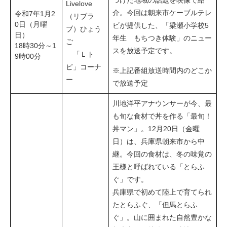
Livelove
介。今回は朝来市ケーブルテレ
令和7年1月2
（リブラ
0日（月曜
ビが提供した、「梁瀬小学校5
ブ）ひょう
日）
年生 もちつき体験」のニュー
ご
18時30分～1
スを放送予定です。​
「Ｌト
9時00分
ピ」コーナ
※上記番組放送時間内のどこか
ー
で放送予定
川地洋平アナウンサーが今、最
も旬な食材で丼を作る「最旬！
丼マン」。12月20日（金曜
日）は、兵庫県朝来市から中
継。今回の食材は、冬の味覚の
王様と呼ばれている「とらふ
ぐ」です。
兵庫県で初めて陸上で育てられ
たとらふぐ、「但馬とらふ
ぐ」。山に囲まれた自然豊かな