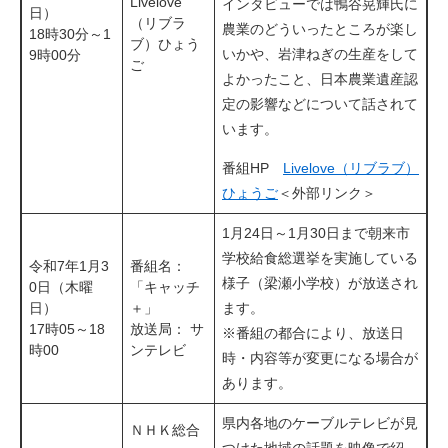
Livelove
インタビューでは鴨谷晃輝氏に
日）
（リブラ
農業のどういったところが楽し
18時30分～1
ブ）ひょう
いかや、岩津ねぎの生産をして
9時00分
ご
よかったこと、日本農業遺産認
定の影響などについて話されて
います。
番組HP
Livelove（リブラブ）
ひょうご
＜外部リンク＞
1月24日～1月30日まで朝来市
学校給食総選挙を実施している
令和7年1月3
番組名：
様子（梁瀬小学校）が放送され
0日（木曜
「キャッチ
日）
＋」
ます。
17時05～18
放送局： サ
※番組の都合により、放送日
時00
ンテレビ
時・内容等が変更になる場合が
あります。
県内各地のケーブルテレビが見
ＮＨＫ総合
つけた地域の話題を映像で紹