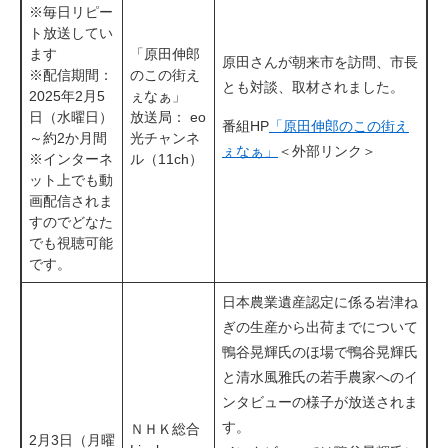
※毎日リピー
ト放送してい
ます
「原田伸郎
原田さんが朝来市を訪問、市長
※配信期間：
のこの街え
とも対談、取材されました。
2025年2月5
ぇなぁ」
日（水曜日）
放送局： eo
​​番組HP​
「原田伸郎のこの街え
～約2か月間
光チャンネ
ぇなぁ」
＜外部リンク＞
※インターネ
ル（11ch）
ット上でも動
画配信されま
すのでどなた
でも視聴可能
です。
日本農業遺産認定に係る岩津ね
ぎの生産から出荷までについて
鴨谷晃輝氏のほ場で鴨谷晃輝氏
と清水風雅氏の若手農家へのイ
ンタビューの様子が放送されま
す。
ＮＨＫ総合
2月3日（月曜