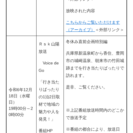
放映された内容
こちらからご覧いただけます
（アーカイブ）
＜外部リンク＞
冬休み直前企画特別編
Ｒｓｋ山陽
放送
兵庫県新温泉町から香住、豊岡
市の城崎温泉、朝来市の竹田城
Voice de
跡までを行き当たりばったりで
Go
訪れます。
「行き当た
是非、ご覧ください。
りばったり
令和6年12月
18日（水曜
の1泊2日取
日）
材で地域の
19時00分～2
※上記番組放送時間内のどこか
魅力や人を
0時00分
で放送予定
発見！」
※番組の都合により、放送日
番組HP