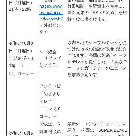
日（月曜日）
https://www.
竹田城跡、生野銀山を舞台に、
21時～22時
bs-asahi.co.
豊臣兄弟の「戦いの流儀」を紐
jp/kyototabi/
解く旅に出かけます。
＜外部リン
ク＞
県内各地のケーブルテレビが見
令和8年6月8
つけた地域の話題が映像で紹介
日（月曜日）
NHK総合
されます。今回は朝来市ケーブ
18時30分～1
「リブラブ
ルテレビが提供した、「あさご
ひょうご」
9時 「Ｌト
オープンガーデン」のニュース
ピ」コーナー
を放送予定です。
フジテレビ
「めざまし
テレビ」
​「エンタメ
コーナー」
で放送。 6
最新の「エンタメニュース」を
紹介。 今回は「SUPER BEAVE
時30分頃の
令和8年6月5