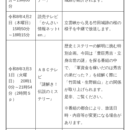
分
令和8年4月2
読売テレビ
日（木曜日）
「かんさい
立雲峡から見る竹田城跡の桜の
15時50分
情報ネットt
様子を中継で放送します。
～18時15分
en.」
歴史ミステリーの解明に挑む特
別企画。今回は「豊臣秀吉・立
身出世の謎」を探る番組の中
で、「軍資金を稼いだのは秀吉
令和8年3月3
ＡＢＣテレ
1日（火曜
の弟だった？」を紐解く際に
ビ
日） 20時1
「竹田城・生野銀山」との関係
『謎解き！
0分～21時54
が取り上げられます。
伝説のミス
分（2時間Ｓ
是非、ご覧ください。
テリー』
ｐ）
※番組の都合により、放送日
時・内容等が変更になる場合が
あります。