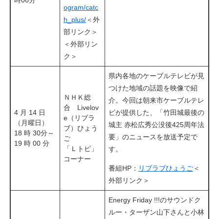
ogram/catc
h_plus/
＜外
部リンク＞
＜外部リン
ク＞
県内各地のケーブルテレビが見
つけた地域の話題を映像で紹
ＮＨＫ総
介。今回は朝来市ケーブルテレ
合 Livelov
4 月 14 日
ビが提供した、「竹田城最後の
e（リブラ
（月曜日）
城主 赤松広秀公没後425周年法
ブ）ひょう
18 時 30分～
要」のニュースを放送予定で
ご
19 時 00 分
​「Ｌトピ」
す。
コーナー
番組HP：
リブラブひょうご
＜
外部リンク＞
Energy Friday !!!のサウンドク
ルー・ターザン山下さんと小林