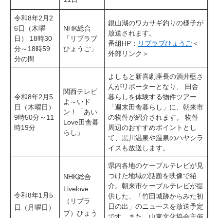
令和8年2月2
銀山湖のワカサギ釣りの様子が
6日（木曜
NHK総合
放送されます。
日） 18時30
「リブラブ
​番組HP：
リブラブひょうご
＜
分～18時59
ひょうご」
外部リンク＞
分の間
よしもと新喜劇座長の酒井藍さ
んがリポーターとなり、 田舎
関西テレビ
令和8年2月5
暮らしを体験する物件ツアー
よ～いド
日（木曜日）
「週末田舎暮らし」に、朝来市
ン！「あい
9時50分～11
の物件が紹介されます。 物件
Love田舎暮
時19分
周辺のおすすめポイントとし
らし」
て、黒川温泉や温泉のハヤシラ
イスも放送します。
県内各地のケーブルテレビが見
つけた地域の話題を映像で紹
NHK総合
介。朝来市ケーブルテレビが提
Livelove
令和8年1月5
供した、「竹田城跡からみた初
（リブラ
日の出」のニュースを放送予定
日（月曜日）
ブ）ひょう
です。また、山東文化協会主催