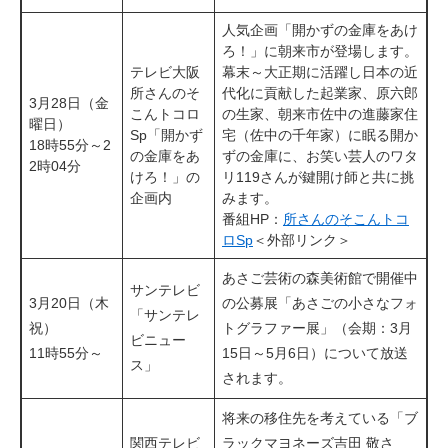
人気企画「開かずの金庫をあけ
ろ！」に朝来市が登場します。
テレビ大阪
幕末～大正期に活躍し日本の近
所さんのそ
代化に貢献した起業家、原六郎
3月28日（金
こんトコロ
の生家、朝来市佐中の進藤家住
曜日）
Sp「開かず
宅（佐中の千年家）に眠る開か
18時55分～2
の金庫をあ
ずの金庫に、お笑い芸人のワタ
2時04分
けろ！」の
リ119さんが鍵開け師と共に挑
企画内
みます。
番組HP：
所さんのそこんトコ
ロSp
＜外部リンク＞
あさご芸術の森美術館で開催中
サンテレビ
3月20日（木
の公募展「あさごの小さなフォ
「サンテレ
祝）
トグラファー展」（会期：3月
ビニュー
11時55分～
15日～5月6日）について放送
ス」
されます。
将来の移住先を考えている「ブ
関西テレビ
ラックマヨネーズ吉田 敬さ