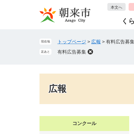
ペ
メ
本文へ
ー
ニ
ジ
ュ
く
の
ー
先
を
頭
飛
トップページ
>
広報
>
有料広告募
現在地
で
ば
有料広告募集
足あと
す
し
。
て
本
文
へ
広報
コンクール