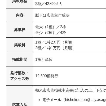
掲載規格
2種／42×90ミリ
内容
版下は広告主作成※
最大（1種）／2枠
募集枠
最少（2種）／4枠
1種／1枠2万円（月額）
掲載料
2種／1枠1万円（月額）
掲載期間
1箇月単位
発行部数・
12,500部発行
アクセス数
朝来市広告掲載申込書に記入の上、下記
電子メール（hishokouhou@city.asago
応募方法