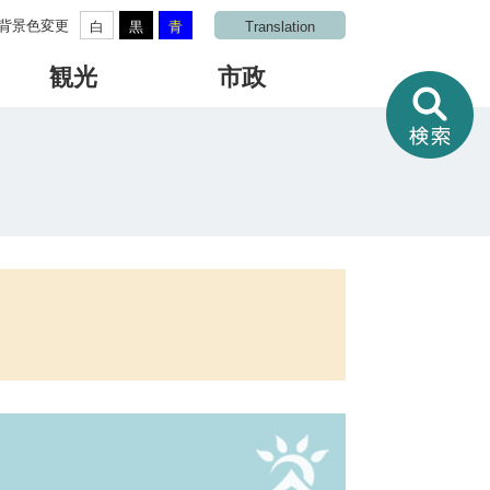
背景色変更
白
黒
青
Translation
観光
市政
情
報
を
さ
が
す