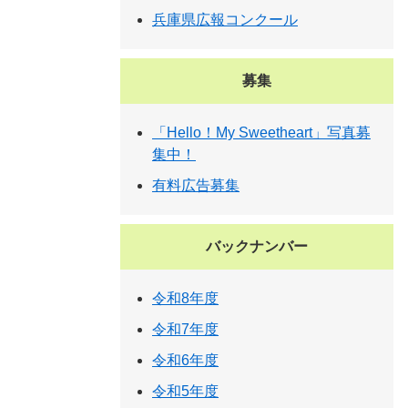
兵庫県広報コンクール
募集
「Hello！My Sweetheart」写真募
集中！
有料広告募集
バックナンバー
令和8年度
令和7年度
令和6年度
令和5年度