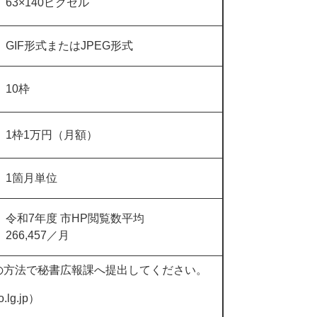
63×140ピクセル
GIF形式またはJPEG形式
10枠
1枠1万円（月額）
1箇月単位
令和7年度 市HP閲覧数平均
266,457／月
の方法で秘書広報課へ提出してください。
.lg.jp）