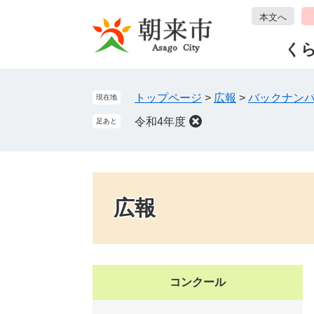
ペ
メ
本文へ
ー
ニ
ジ
ュ
く
の
ー
先
を
頭
飛
トップページ
>
広報
>
バックナン
現在地
で
ば
令和4年度
足あと
す
し
。
て
本
文
へ
広報
コンクール