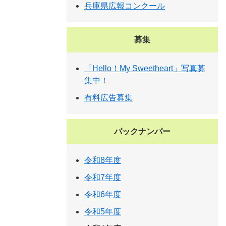
兵庫県広報コンクール
募集
「Hello！My Sweetheart」写真募
集中！
有料広告募集
バックナンバー
令和8年度
令和7年度
令和6年度
令和5年度