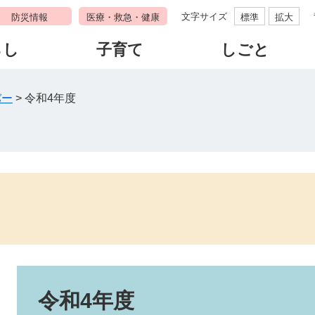
文字サイズ
防災情報
医療・救急・健康
標準
拡大
らし
子育て
しごと
バー
>
令和4年度
本
文
令和4年度