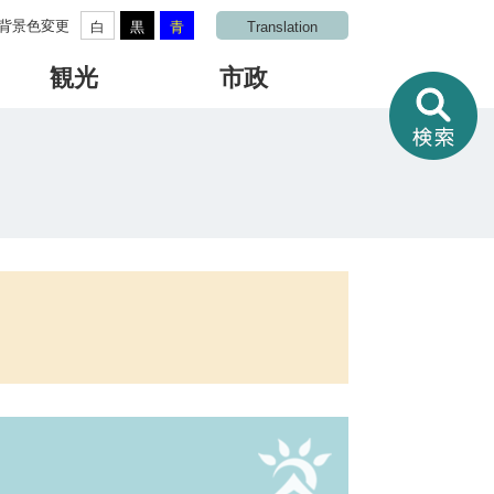
背景色変更
白
黒
青
Translation
観光
市政
情
報
を
さ
が
す