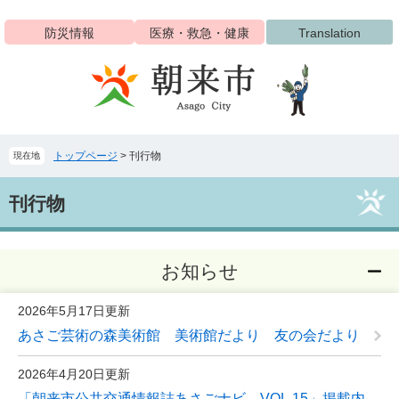
ペ
メ
ー
ニ
防災情報
医療・救急・健康
Translation
ジ
ュ
の
ー
先
を
頭
飛
で
ば
す
し
トップページ
>
刊行物
現在地
。
て
本
本
文
刊行物
文
へ
お知らせ
2026年5月17日更新
あさご芸術の森美術館 美術館だより 友の会だより
2026年4月20日更新
「朝来市公共交通情報誌あさごナビ VOL.15」掲載内