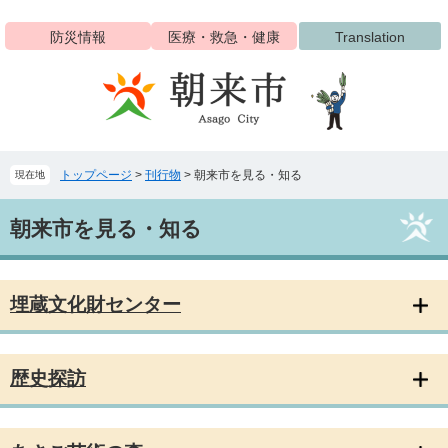
ペ
メ
ー
ニ
防災情報
医療・救急・健康
Translation
ジ
ュ
の
ー
先
を
頭
飛
で
ば
す
し
トップページ
>
刊行物
>
朝来市を見る・知る
現在地
。
て
本
本
文
朝来市を見る・知る
文
へ
埋蔵文化財センター
歴史探訪