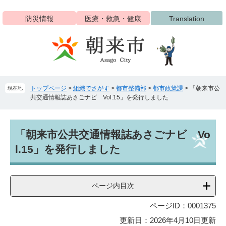
ペ
メ
ー
ニ
防災情報
医療・救急・健康
Translation
ジ
ュ
の
ー
先
を
頭
飛
で
ば
す
し
トップページ
>
組織でさがす
>
都市整備部
>
都市政策課
>
「朝来市公
現在地
。
て
共交通情報誌あさごナビ Vol.15」を発行しました
本
文
へ
本
「朝来市公共交通情報誌あさごナビ Vo
文
l.15」を発行しました
ページ内目次
ページID：0001375
更新日：2026年4月10日更新