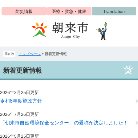
ペ
メ
ー
ニ
防災情報
医療・救急・健康
Translation
ジ
ュ
の
ー
先
を
頭
飛
で
ば
す
し
トップページ
>
新着更新情報
現在地
。
て
本
本
文
新着更新情報
文
へ
2026年2月25日更新
令和8年度施政方針
2026年7月26日更新
「朝来市自然環境保全センター」の愛称が決定しました！
2026年5月25日更新