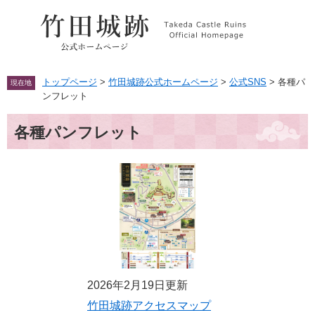
ペ
メ
ー
ニ
ジ
ュ
の
ー
先
を
頭
飛
トップページ
>
竹田城跡公式ホームページ
>
公式SNS
>
各種パ
現在地
で
ば
ンフレット
す。
し
本
て
各種パンフレット
文
本
文
へ
2026年2月19日更新
竹田城跡アクセスマップ