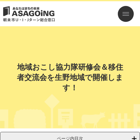
ペ
メ
ー
ニ
ジ
ュ
の
ー
先
を
頭
飛
で
ば
す。
し
て
本
地域おこし協力隊研修会＆移住
文
へ
者交流会を生野地域で開催しま
す！
ページ内目次