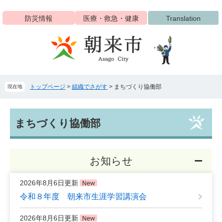
ペ
メ
ー
ニ
防災情報
医療・救急・健康
Translation
ジ
ュ
の
ー
先
を
頭
飛
で
ば
す
し
トップページ
>
組織でさがす
>
まちづくり協働部
現在地
。
て
本
文
本
へ
まちづくり協働部
文
お知らせ
2026年8月6日更新
令和８年度 朝来市生涯学習講演会
2026年8月6日更新