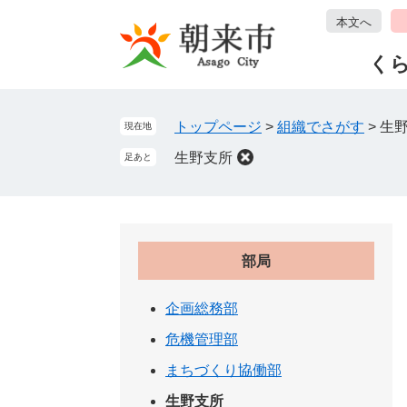
ペ
メ
本文へ
ー
ニ
ジ
ュ
く
の
ー
先
を
頭
飛
トップページ
>
組織でさがす
>
生
現在地
で
ば
生野支所
足あと
す
し
。
て
本
文
へ
部局
企画総務部
危機管理部
まちづくり協働部
生野支所