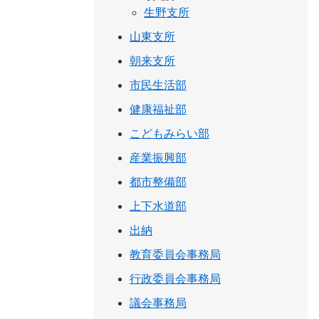
生野支所
山東支所
朝来支所
市民生活部
健康福祉部
こどもみらい部
産業振興部
都市整備部
上下水道部
出納
教育委員会事務局
行政委員会事務局
議会事務局