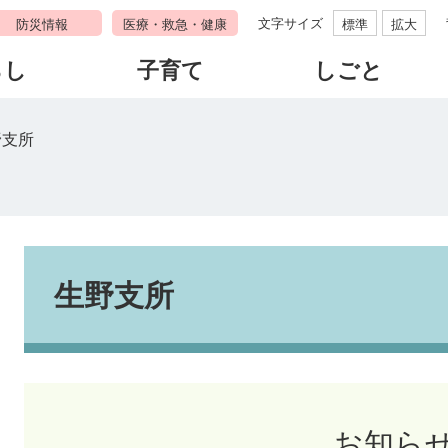
文字サイズ
防災情報
医療・救急・健康
標準
拡大
らし
子育て
しごと
野支所
本
文
生野支所
お知ら