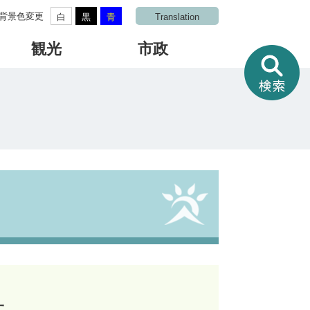
背景色変更
白
黒
青
Translation
観光
市政
情
報
を
さ
が
す
せ