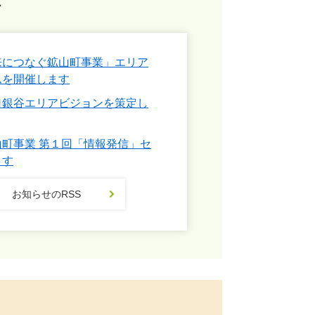
来につなぐ鉱山町事業」エリア
ムを開催します
口銀谷エリアビジョンを策定し
町事業 第１回「情報発信」セ
ます
お知らせのRSS