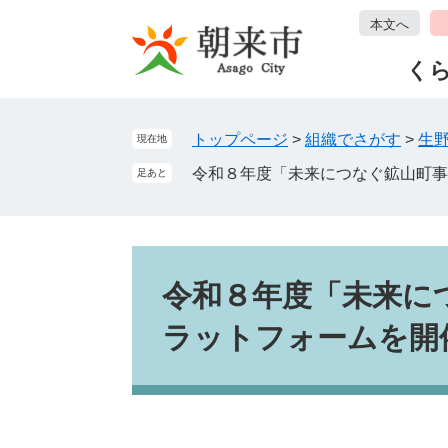
ペ
メ
本文へ
ー
ニ
ジ
ュ
く
の
ー
先
を
頭
飛
トップページ
>
組織でさがす
>
生
現在地
で
ば
令和８年度「未来につなぐ鉱山町事
足あと
す
し
。
て
本
文
本
へ
文
令和８年度「未来に
ラットフォームを開