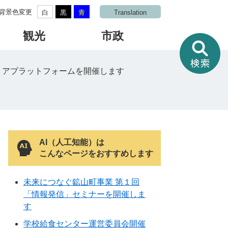
背景色変更
白
黒
青
Translation
観光
市政
情
報
を
リアプラットフォームを開催します
さ
が
す
AI（人工知能）は
こんなページをおすすめします
未来につなぐ鉱山町事業 第１回
「情報発信」セミナーを開催しま
す
学校給食センター運営委員会開催