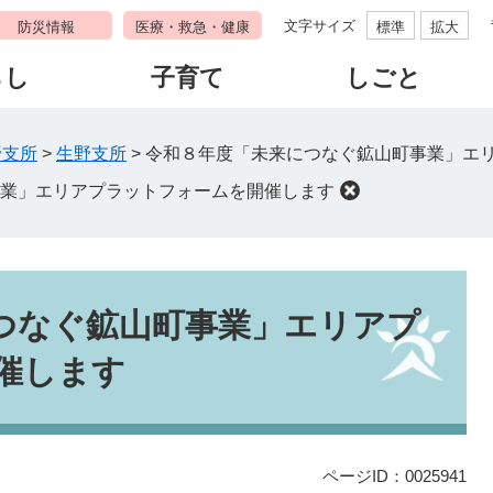
文字サイズ
防災情報
医療・救急・健康
標準
拡大
らし
子育て
しごと
野支所
>
生野支所
>
令和８年度「未来につなぐ鉱山町事業」エ
業」エリアプラットフォームを開催します
つなぐ鉱山町事業」エリアプ
催します
ページID：0025941