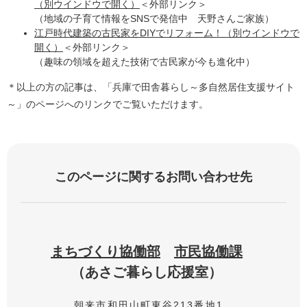
（別ウインドウで開く）​
＜外部リンク＞
（地域の子育て情報をSNSで発信中 天野さんご家族）
江戸時代建築の古民家をDIYでリフォーム！（別ウインドウで
開く）
＜外部リンク＞
（趣味の領域を超えた技術で古民家が今も進化中）
＊以上の方の記事は、「兵庫で田舎暮らし～多自然居住支援サイト
～」のページへのリンクでご覧いただけます。
このページに関するお問い合わせ先
まちづくり協働部
市民協働課
あさご暮らし応援室
朝来市和田山町東谷213番地1