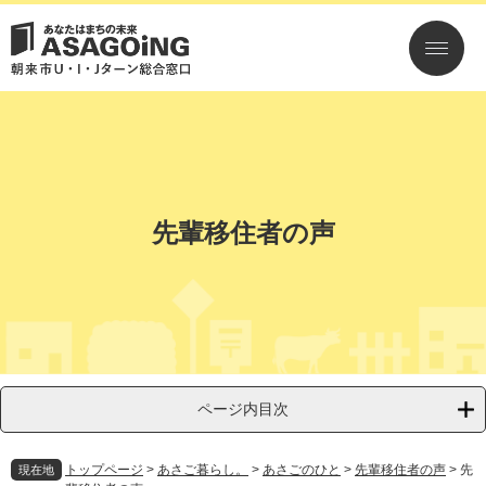
ペ
メ
ー
ニ
ジ
ュ
の
ー
先
を
頭
飛
で
ば
す。
し
て
本
先輩移住者の声
文
へ
ページ内目次
トップページ
>
あさご暮らし。
>
あさごのひと
>
先輩移住者の声
>
先
現在地