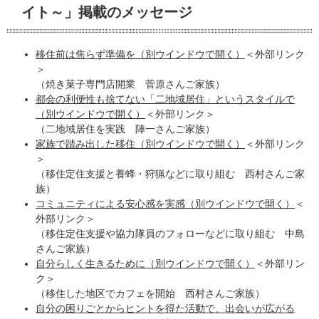
イト～」掲載のメッセージ
移住前は焦らず準備を（別ウインドウで開く）​
＜外部リンク
＞
（焼き菓子専門店開業 菅原さんご家族）
都会の利便性も捨てない「二地域居住」というスタイルで
（別ウインドウで開く）​
＜外部リンク＞
（二地域居住を実践 陣一さんご家族）
家族で踏み出した移住（別ウインドウで開く）​
＜外部リンク
＞
（移住定住支援と養蜂・狩猟などに取り組む 西村さんご家
族）
コミュニティによる安心感を実感（別ウインドウで開く）​
＜
外部リンク＞
（移住定住支援や協力隊員のフォローなどに取り組む 中島
さんご家族）
自分らしく生きるために（別ウインドウで開く）​
＜外部リン
ク＞
（移住した地区でカフェを開始 西村さんご家族）
自分の困りごとからヒントを得た活動で、出会いが広がる