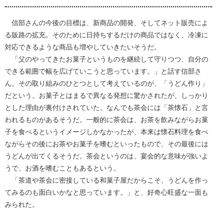
信部さんの今後の目標は、新商品の開発、そしてネット販売によ
る販路の拡充。そのために日持ちするだけの商品ではなく、冷凍に
対応できるような商品も増やしていきたいそうだ。
「父のやってきたお菓子というものを継続して守りつつ、自分の
できる範囲で幅を広げていこうと思っています。」と話す信部さ
ん。その取り組みのひとつとして考えているのが、「うどん作り」
だという。お菓子とはまるで異なる発想に驚かされたが、しっかり
とした理由が裏付けされていた。なんでも茶会には「茶懐石」と言
われるものがあるそうだ。一般的に茶会は、お茶を飲みながらお菓
子を食べるというイメージしかなかったが、本来は懐石料理を食べ
ながらその後にお茶やお菓子を嗜むといったもので、その最後には
うどんが出てくるそうだ。茶会というのは、宴会的な意味が強いよ
うで、お酒を嗜むこともあるという。
「茶道や茶会に密接している和菓子屋だからこそ、うどんを作っ
てみるのも面白いかなと思っています。」と、好奇心旺盛な一面も
みられた。