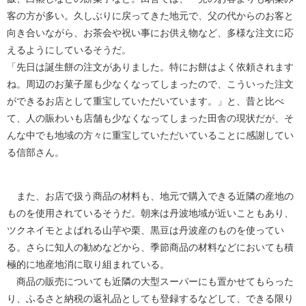
客の方が多い。久しぶりに戻ってきた地元で、父の代からのお客と
向き合いながら、お茶会や祝い事にお供え物など、多様な注文に応
えるようにしているそうだ。
「先日は誕生餅の注文がありました。特にお餅はよく依頼されます
ね。周辺のお菓子屋も少なくなってしまったので、こういった注文
ができるお店として重宝していただいています。」と、昔と比べ
て、人の賑わいも店舗も少なくなってしまった田舎の現状だが、そ
んな中でも地域の方々に重宝していただいていることに感謝してい
る信部さん。
また、お店で扱う商品の材料も、地元で購入できる近隣の産地の
ものを使用されているそうだ。朝来は丹波地域が近いこともあり、
ツクネイモとよばれる山芋や栗、黒豆は丹波産のものを使ってい
る。さらに知人の勧めなどから、季節商品の材料などにおいても積
極的に地産地消に取り組まれている。
商品の販売についても近隣の大型スーパーにも置かせてもらった
り、ふるさと納税の返礼品としても登録するなどして、できる限り