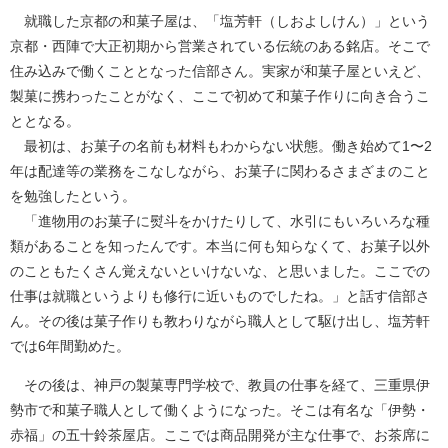
就職した京都の和菓子屋は、「塩芳軒（しおよしけん）」という
京都・西陣で大正初期から営業されている伝統のある銘店。そこで
住み込みで働くこととなった信部さん。実家が和菓子屋といえど、
製菓に携わったことがなく、ここで初めて和菓子作りに向き合うこ
ととなる。
最初は、お菓子の名前も材料もわからない状態。働き始めて1〜2
年は配達等の業務をこなしながら、お菓子に関わるさまざまのこと
を勉強したという。
「進物用のお菓子に熨斗をかけたりして、水引にもいろいろな種
類があることを知ったんです。本当に何も知らなくて、お菓子以外
のこともたくさん覚えないといけないな、と思いました。ここでの
仕事は就職というよりも修行に近いものでしたね。」と話す信部さ
ん。その後は菓子作りも教わりながら職人として駆け出し、塩芳軒
では6年間勤めた。
その後は、神戸の製菓専門学校で、教員の仕事を経て、三重県伊
勢市で和菓子職人として働くようになった。そこは有名な「伊勢・
赤福」の五十鈴茶屋店。ここでは商品開発が主な仕事で、お茶席に