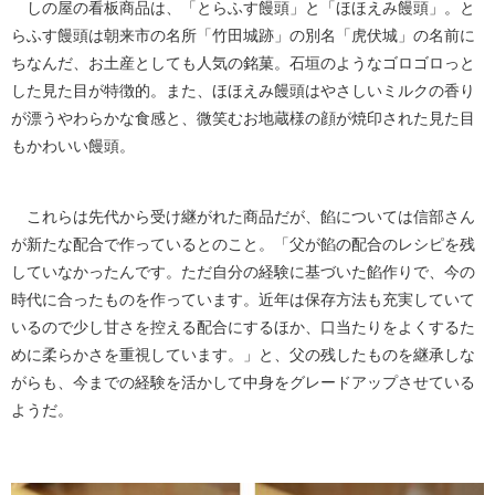
しの屋の看板商品は、「とらふす饅頭」と「ほほえみ饅頭」。と
らふす饅頭は朝来市の名所「竹田城跡」の別名「虎伏城」の名前に
ちなんだ、お土産としても人気の銘菓。石垣のようなゴロゴロっと
した見た目が特徴的。また、ほほえみ饅頭はやさしいミルクの香り
が漂うやわらかな食感と、微笑むお地蔵様の顔が焼印された見た目
もかわいい饅頭。
これらは先代から受け継がれた商品だが、餡については信部さん
が新たな配合で作っているとのこと。「父が餡の配合のレシピを残
していなかったんです。ただ自分の経験に基づいた餡作りで、今の
時代に合ったものを作っています。近年は保存方法も充実していて
いるので少し甘さを控える配合にするほか、口当たりをよくするた
めに柔らかさを重視しています。」と、父の残したものを継承しな
がらも、今までの経験を活かして中身をグレードアップさせている
ようだ。