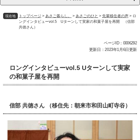
トップページ
>
あさご暮らし。
>
あさごのひと
>
先輩移住者の声
>
ロ
現在地
ングインタビューvol.5 Uターンして実家の和菓子屋を再開 （信部
共徳さん）
本
ページID：0006292
文
更新日：2023年1月6日更新
ロングインタビューvol.5 Uターンして実家
の和菓子屋を再開
信部 共徳さん （移住先：朝来市和田山町寺谷）