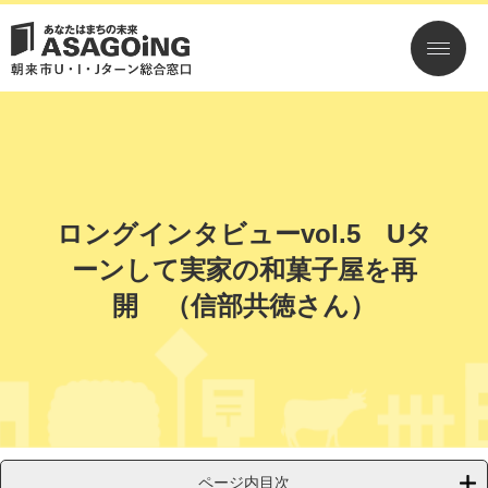
ペ
メ
ー
ニ
ジ
ュ
の
ー
先
を
頭
飛
で
ば
す。
し
て
本
ロングインタビューvol.5 Uタ
文
へ
ーンして実家の和菓子屋を再
開 （信部共徳さん）
ページ内目次