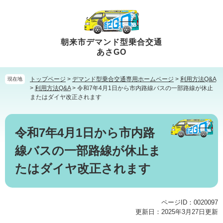
ペ
メ
ー
ニ
ジ
ュ
の
ー
朝来市デマンド型乗合交通
先
を
あさGO
頭
飛
で
ば
トップページ
>
デマンド型乗合交通専用ホームページ
>
利用方法Q&A
現在地
す。
し
>
利用方法Q&A
>
令和7年4月1日から市内路線バスの一部路線が休止
て
またはダイヤ改正されます
本
文
本
へ
文
令和7年4月1日から市内路
線バスの一部路線が休止ま
たはダイヤ改正されます
ページID：0020097
更新日：2025年3月27日更新