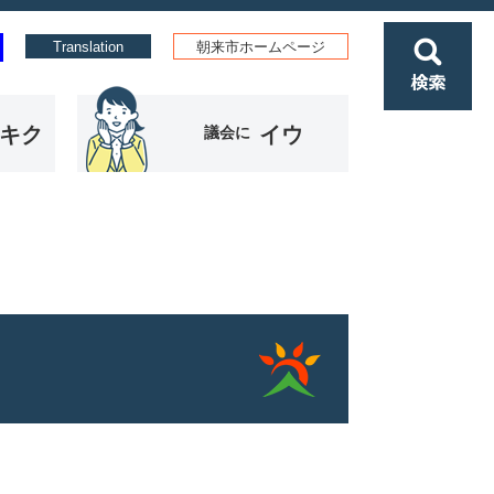
Translation
朝来市ホームページ
検
索
キク
イウ
議会に