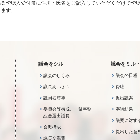
ある傍聴人受付簿に住所・氏名をご記入していただくだけで傍
ります。
議会をシル
議会をミル
議会のしくみ
議会の日程
議長あいさつ
傍聴
議員名簿等
提出議案
委員会等構成、一部事務
審議結果
組合選出議員
議案に対す
会派構成
提出した意
議長交際費