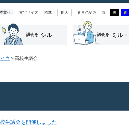
本文へ
文字サイズ
背景色変更
標準
拡大
白
黒
青
シル
ミル・
議会を
議会を
にイウ
>
高校生議会
高校生議会を開催しました