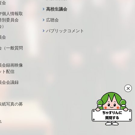
査会
高校生議会
び個人情報取
特別委員会
広聴会
会）
パブリックコメント
員会
会（一般質問
員会録画映像
ット配信
員会会議録
表紙写真の募
れ