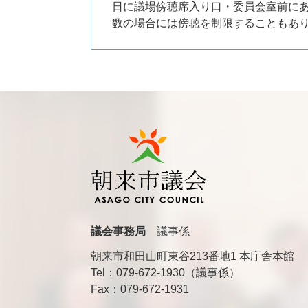
日に議場傍聴席入り口・委員会室前に
数の場合には傍聴を制限することもあ
議会事務局
議事係
朝来市和田山町東谷213番地1 本庁舎本館
Tel：079-672-1930（議事係）
Fax：079-672-1931