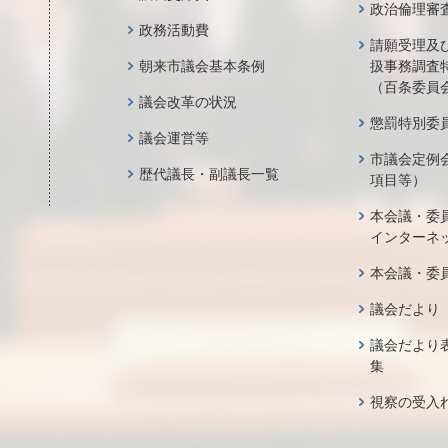
政治倫理審
政務活動費
請願受理及
朝来市議会基本条例
扱事務調査
（百条委員
議会改革の状況
懲罰特別委
議会運営等
市議会定例
歴代議長・副議長一覧
項目等）
本会議・委
インターネ
本会議・委
議会だより
議会だより
集
視察の受入