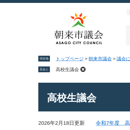
ペ
メ
ー
ニ
ジ
ュ
の
ー
先
を
頭
飛
で
ば
す。
し
トップページ
>
朝来市議会
>
議会
て
現在地
本
高校生議会
足あと
文
へ
本
文
高校生議会
2026年2月18日更新
令和7年度 