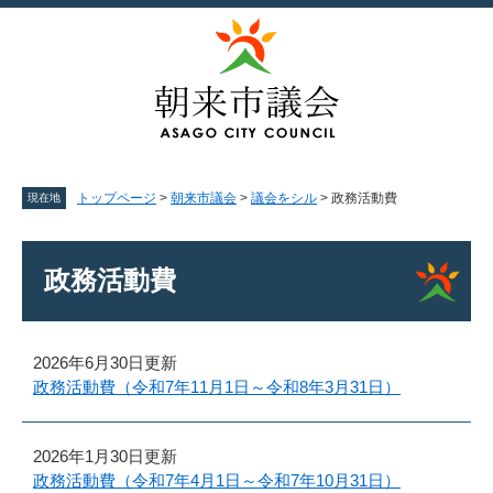
ペ
メ
ー
ニ
ジ
ュ
の
ー
先
を
頭
飛
で
ば
す。
し
て
トップページ
>
朝来市議会
>
議会をシル
>
政務活動費
現在地
本
文
本
へ
文
政務活動費
2026年6月30日更新
政務活動費（令和7年11月1日～令和8年3月31日）
2026年1月30日更新
政務活動費（令和7年4月1日～令和7年10月31日）