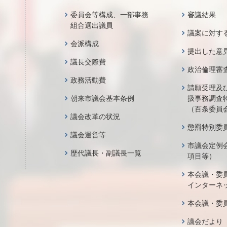
委員会等構成、一部事務
審議結果
組合選出議員
議案に対す
会派構成
提出した意
議長交際費
政治倫理審
政務活動費
請願受理及
朝来市議会基本条例
扱事務調査
（百条委員
議会改革の状況
懲罰特別委
議会運営等
市議会定例
歴代議長・副議長一覧
項目等）
本会議・委
インターネ
本会議・委
議会だより