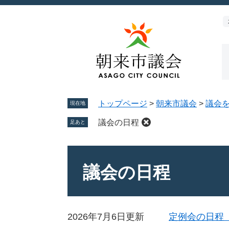
ペ
メ
ー
ニ
ジ
ュ
の
ー
先
を
頭
飛
で
ば
す。
し
トップページ
>
朝来市議会
>
議会
て
現在地
本
議会の日程
足あと
文
へ
本
文
議会の日程
2026年7月6日更新
定例会の日程