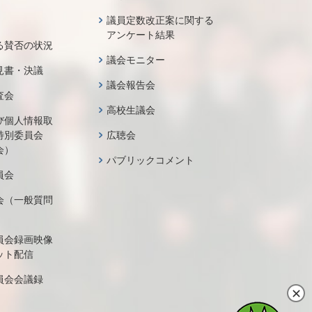
議員定数改正案に関する
アンケート結果
る賛否の状況
議会モニター
見書・決議
議会報告会
査会
高校生議会
び個人情報取
特別委員会
広聴会
会）
パブリックコメント
員会
会（一般質問
員会録画映像
ット配信
員会会議録