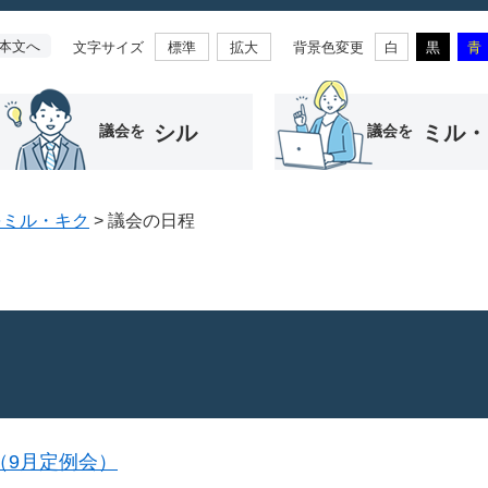
本文へ
文字サイズ
背景色変更
標準
拡大
白
黒
青
シル
ミル・
議会を
議会を
をミル・キク
>
議会の日程
（9月定例会）