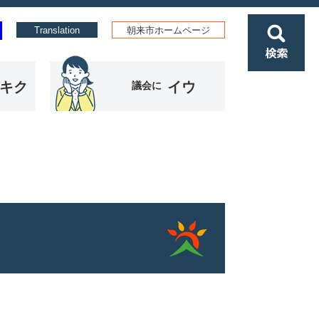
Translation
朝来市ホームページ
検
索
キク
イウ
議会に