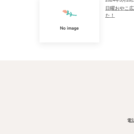
日曜おやこ広
た！
電話