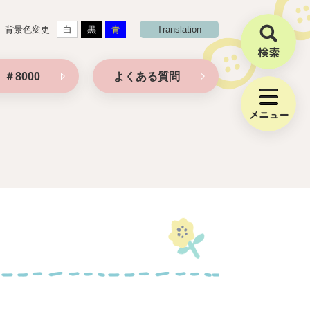
背景色変更
白
黒
青
Translation
検
索
＃8000
よくある質問
メ
ニ
ュ
ー