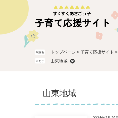
ペ
メ
ー
ニ
ジ
ュ
の
ー
先
を
頭
飛
で
ば
す。
し
トップページ
>
子育て応援サイト
現在地
て
本
山東地域
足あと
文
へ
本
文
山東地域
2024年3月2