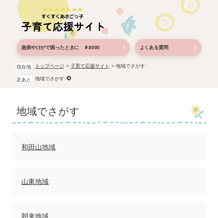
ペ
メ
ー
ニ
ジ
ュ
の
ー
先
を
急病やけがで困ったときに ＃8000
よくある質問
頭
飛
で
ば
トップページ
>
子育て応援サイト
>
地域でさがす
現在地
す。
し
地域でさがす
足あと
て
本
本
文
地域でさがす
文
へ
和田山地域
山東地域
朝来地域