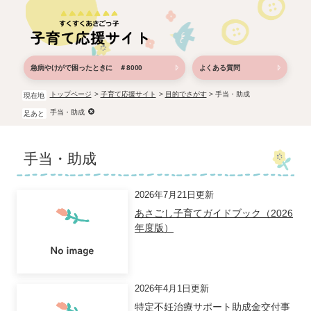
ペ
メ
ー
ニ
ジ
ュ
の
ー
先
を
急病やけがで困ったときに ＃8000
よくある質問
頭
飛
で
ば
トップページ
>
子育て応援サイト
>
目的でさがす
>
手当・助成
現在地
す。
し
手当・助成
足あと
て
本
本
文
手当・助成
文
へ
2026年7月21日更新
あさごし子育てガイドブック（2026
年度版）
2026年4月1日更新
特定不妊治療サポート助成金交付事